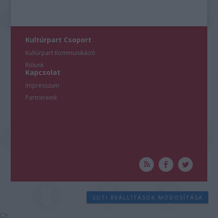
Kultúrpart Csoport
Kultúrpart Kommunikáció
Rólunk
Kapcsolat
Impresszum
Partnereink
SÜTI BEÁLLÍTÁSOK MÓDOSÍTÁSA