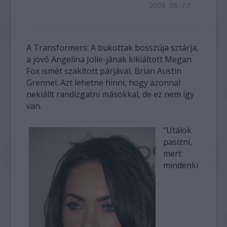
2009. 06. 17.
A Transformers: A bukottak bosszúja sztárja,
a jövő Angelina Jolie-jának kikiáltott Megan
Fox ismét szakított párjával, Brian Austin
Grennel. Azt lehetne hinni, hogy azonnal
nekiállt randizgatni másokkal, de ez nem így
van.
"Utálok
pasizni,
mert
mindenki