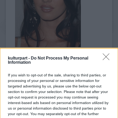
játszmákba kezd, és nem az igazi arcát
kulturpart -
Do Not Process My Personal
mutatja" – panaszkodik a színésznő.
Information
"Teljesen ijesztő ez az egész, irreális
If you wish to opt-out of the sale, sharing to third parties, or
elvárásoknak kell megfelelni. Mindenesetre
processing of your personal or sensitive information for
azt szeretném, ha a következő pasim vidám
targeted advertising by us, please use the below opt-out
és őszinte lenne."
section to confirm your selection. Please note that after your
opt-out request is processed you may continue seeing
Megkérdezték Shia LaBeoufot, aki együtt
interest-based ads based on personal information utilized by
játszik Megannel az új Transformersben,
us or personal information disclosed to third parties prior to
hogy randizna-e kolléganőjével.
your opt-out. You may separately opt-out of the further