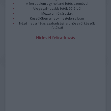
A forradalom egy holland fotós szemével
A legizgalmasabb fotók 2015-ből
Meztelen fővárosiak
Készülőben a nagy meztelen album
Nézd meg a 48-as szabadságharc hőseiről készült
fotókat!
Hírlevél feliratkozás