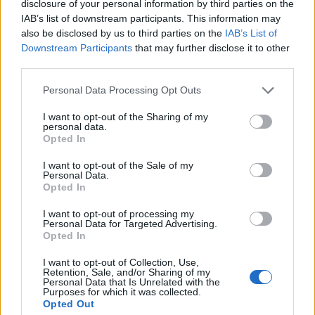
disclosure of your personal information by third parties on the
"Elméletileg igen! Gyönyörű és aranyos" –
IAB’s list of downstream participants. This information may
also be disclosed by us to third parties on the
IAB’s List of
válaszolta az ifjú sztár.
Downstream Participants
that may further disclose it to other
"De házinyúlra nem lövünk, ugyebár. Hülyén
third parties.
venné ki magát, ha a Transformers 3-ban
már házaspárként szerepelnénk."
Please note that this website/app uses one or more Google
Personal Data Processing Opt Outs
services and may gather and store information including but
A Transformers legújabb verzióját június 24-
not limited to your visit or usage behaviour. You may click to
I want to opt-out of the Sharing of my
personal data.
től láthatjuk a hazai mozikban.
grant or deny consent to Google and its third-party tags to
Opted In
use your data for below specified purposes in below Google
consent section.
I want to opt-out of the Sale of my
Personal Data.
Opted In
Lavór
I want to opt-out of processing my
Personal Data for Targeted Advertising.
Opted In
I want to opt-out of Collection, Use,
Retention, Sale, and/or Sharing of my
Personal Data that Is Unrelated with the
Purposes for which it was collected.
Opted Out