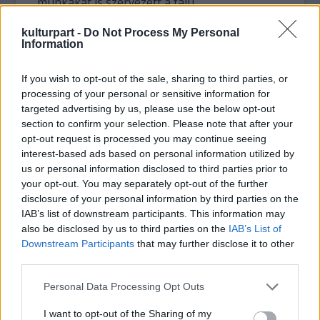
munkákat is szervezett a falu
föltámasztására.
kulturpart -
Do Not Process My Personal
Information
Azóta Szent László ismét felvirágzott, több
mint 1200-an laknak a horvát faluban, ahol
If you wish to opt-out of the sale, sharing to third parties, or
az iskola is benépesült - tette hozzá a
processing of your personal or sensitive information for
polgármester.
targeted advertising by us, please use the below opt-out
Első alkalommal 1996-ban találkoztak
section to confirm your selection. Please note that after your
Vácszentlászlón az azóta a Szent László
opt-out request is processed you may continue seeing
Települések Baráti Szövetségébe tömörült
interest-based ads based on personal information utilized by
községek. Évente mindig más-más faluban
us or personal information disclosed to third parties prior to
rendezik meg a barátságot ápoló eseményt,
your opt-out. You may separately opt-out of the further
az idén ismét Vácszentlászlón a sor. Az
disclosure of your personal information by third parties on the
IAB’s list of downstream participants. This information may
ünnepre a határon túli falvakból többi között
also be disclosed by us to third parties on the
IAB’s List of
Tordaszentlászlóról és
Downstream Participants
that may further disclose it to other
Homoródszentlászlóról is várnak
third parties.
vendégeket.
Please note that this website/app uses one or more Google
Personal Data Processing Opt Outs
A program szerint felavatják a Szent László
services and may gather and store information including but
parkban a híres lovagkirály három méter
not limited to your visit or usage behaviour. You may click to
I want to opt-out of the Sharing of my