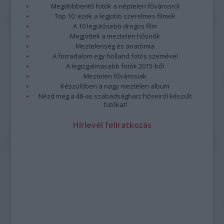
Megdöbbentő fotók a néptelen fővárosról
Top 10: ezek a legjobb szerelmes filmek
A 10 legütősebb drogos film
Megjöttek a meztelen hősnők
Meztelenség és anatómia
A forradalom egy holland fotós szemével
A legizgalmasabb fotók 2015-ből
Meztelen fővárosiak
Készülőben a nagy meztelen album
Nézd meg a 48-as szabadságharc hőseiről készült
fotókat!
Hírlevél feliratkozás