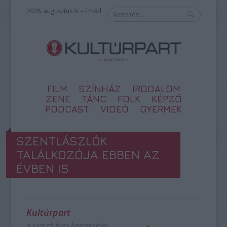
2026. augusztus 9. – Emőd
FILM
SZÍNHÁZ
IRODALOM
ZENE
TÁNC
FOLK
KÉPZŐ
PODCAST
VIDEÓ
GYERMEK
SZENTLÁSZLÓK
TALÁLKOZÓJA EBBEN AZ
ÉVBEN IS
Kultúrpart
a szerző friss bejegyzései