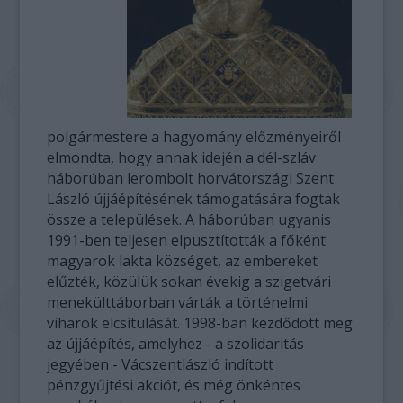
polgármestere a hagyomány előzményeiről
elmondta, hogy annak idején a dél-szláv
háborúban lerombolt horvátországi Szent
László újjáépítésének támogatására fogtak
össze a települések. A háborúban ugyanis
1991-ben teljesen elpusztították a főként
magyarok lakta községet, az embereket
elűzték, közülük sokan évekig a szigetvári
menekülttáborban várták a történelmi
viharok elcsitulását. 1998-ban kezdődött meg
az újjáépítés, amelyhez - a szolidaritás
jegyében - Vácszentlászló indított
pénzgyűjtési akciót, és még önkéntes