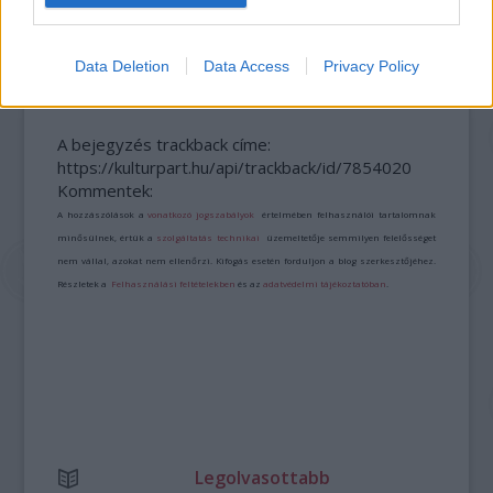
„NEM TÖBB EZER EMBERRE UTAZUNK, HANEM
EGY VÁLOGATOTT TÁRSASÁGRA”
Data Deletion
Data Access
Privacy Policy
A bejegyzés trackback címe:
https://kulturpart.hu/api/trackback/id/7854020
Kommentek:
A hozzászólások a
vonatkozó jogszabályok
értelmében felhasználói tartalomnak
minősülnek, értük a
szolgáltatás technikai
üzemeltetője semmilyen felelősséget
nem vállal, azokat nem ellenőrzi. Kifogás esetén forduljon a blog szerkesztőjéhez.
Részletek a
Felhasználási feltételekben
és az
adatvédelmi tájékoztatóban
.
Legolvasottabb