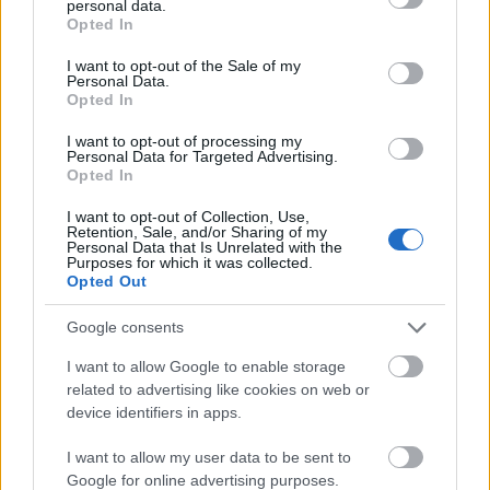
personal data.
grant or deny consent to Google and its third-party tags to
magas, tölgyfából készült szobrát, amely
Opted In
use your data for below specified purposes in below Google
Péterfi László művész alkotása. Ugyanaznap
consent section.
a falu központjában a király bronz
I want to opt-out of the Sale of my
Personal Data.
mellszobrát is leleplezik; mindkét mű a
Opted In
helyiek közadakozásából valósulhatott meg.
A felállított óriás sátorban az általános iskola
I want to opt-out of processing my
Personal Data for Targeted Advertising.
tanulói adnak műsort, Kaján Katalin
Opted In
művésznő pedig népdalokat éneke.
I want to opt-out of Collection, Use,
Retention, Sale, and/or Sharing of my
Vasárnap ünnepi szentmisével zárul a
Personal Data that Is Unrelated with the
Purposes for which it was collected.
találkozó - hívta fel rá a figyelmet Horváth
Opted Out
László Tibor.
Google consents
I want to allow Google to enable storage
related to advertising like cookies on web or
Folk
device identifiers in apps.
I want to allow my user data to be sent to
Google for online advertising purposes.