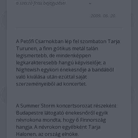
a szerző friss bejegyzései
2009. 06. 20.
A Petőfi Csarnokban lép fel szombaton Tarja
Turunen, a finn gótikus metál talán
legismertebb, de mindenképpen
legkarakteresebb hangú képviselője; a
Nightwish egykori énekesnője a bandából
való kiválása után ezúttal saját
szerzeményeiből ad koncertet.
A Summer Storm koncertsorozat részeként
Budapestre látogató énekesnőről egyik
névrokona mondta, hogy ő Finnország
hangja. A névrokon egyébként Tarja
Halonen, az ország elnöke.