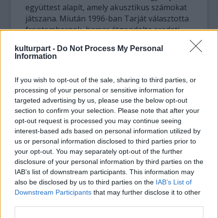
együttest alapít, amely akusztikus számokat
játszana. Miután 1996-ban Tarját választotta
frontembernek, hamar átgondolta eredeti
szándékát, mert egyértelmű volt, hogy ehhez
kulturpart -
Do Not Process My Personal
a hanghoz egy erőteljesebb stílus illik, ezért
Information
1996-ban a rajongók azt a gótikus metált
játszó Nightwish-t ismerhették meg, amely
If you wish to opt-out of the sale, sharing to third parties, or
később méltán lett világhírű.
processing of your personal or sensitive information for
targeted advertising by us, please use the below opt-out
A csapat és Tarja útjai az első demófelvétel
section to confirm your selection. Please note that after your
után kilenc évvel és hét albummal váltak el.
opt-out request is processed you may continue seeing
2005 októberében egy helsinki koncert után,
interest-based ads based on personal information utilized by
amelyen élőben rögzítették a később
us or personal information disclosed to third parties prior to
your opt-out. You may separately opt-out of the further
sokatmondóvá vált End of an Era (Egy
disclosure of your personal information by third parties on the
korszak vége) című albumukat,
IAB’s list of downstream participants. This information may
bekövetkezett, amit a rajongók legrosszabb
also be disclosed by us to third parties on the
IAB’s List of
rémálmaikban sem hittek volna el. A többiek
Downstream Participants
that may further disclose it to other
egy nyílt levelet adtak át a Nightwish hangját
third parties.
és arcát egyaránt megtestesítő