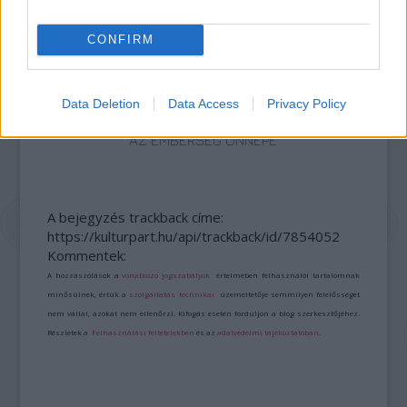
CONFIRM
Data Deletion
Data Access
Privacy Policy
AZ EMBERSÉG ÜNNEPE
A bejegyzés trackback címe:
https://kulturpart.hu/api/trackback/id/7854052
Kommentek:
A hozzászólások a
vonatkozó jogszabályok
értelmében felhasználói tartalomnak
minősülnek, értük a
szolgáltatás technikai
üzemeltetője semmilyen felelősséget
nem vállal, azokat nem ellenőrzi. Kifogás esetén forduljon a blog szerkesztőjéhez.
Részletek a
Felhasználási feltételekben
és az
adatvédelmi tájékoztatóban
.