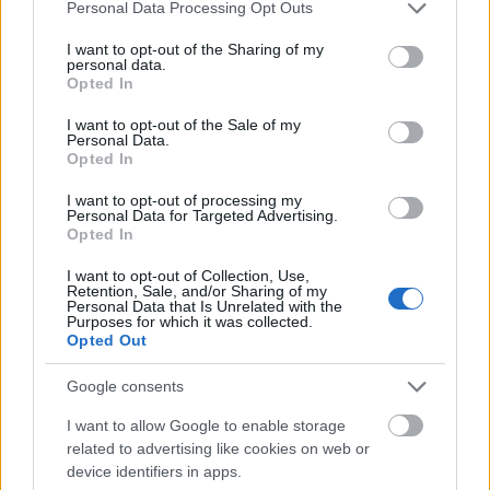
énekesnőjüknek; a később a banda
Please note that this website/app uses one or more Google
Personal Data Processing Opt Outs
services and may gather and store information including but
honlapján is közzétett írásban szemére
not limited to your visit or usage behaviour. You may click to
I want to opt-out of the Sharing of my
vették vele kapcsolatos problémáikat és
personal data.
grant or deny consent to Google and its third-party tags to
értésére adták, hogy a jövőt nélküle képzelik
Opted In
use your data for below specified purposes in below Google
el.
consent section.
I want to opt-out of the Sale of my
Personal Data.
Tarja egy sajtótájékoztatón könnyeivel
Opted In
küszködve próbált mesélni érzéseiről, de a
I want to opt-out of processing my
fájdalmas szakítás után összeszedte magát
Personal Data for Targeted Advertising.
és megkezdte szólókarrierje építését.
Opted In
I want to opt-out of Collection, Use,
A következő évben már énekelt egy
Retention, Sale, and/or Sharing of my
karácsonyi lemezen illetve több fellépésen
Personal Data that Is Unrelated with the
Purposes for which it was collected.
megcsillogtatta operaénekesnői erényeit is.
Opted Out
Tavaly pedig előállt a rajongók óta régen várt
saját albumával, a My Winter Stormmal, amit
Google consents
második stúdiólemeze, a What Lies Beneath
I want to allow Google to enable storage
követ majd.
related to advertising like cookies on web or
device identifiers in apps.