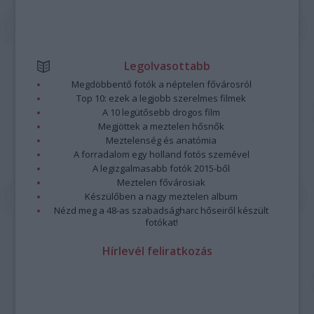
Legolvasottabb
Megdöbbentő fotók a néptelen fővárosról
Top 10: ezek a legjobb szerelmes filmek
A 10 legütősebb drogos film
Megjöttek a meztelen hősnők
Meztelenség és anatómia
A forradalom egy holland fotós szemével
A legizgalmasabb fotók 2015-ből
Meztelen fővárosiak
Készülőben a nagy meztelen album
Nézd meg a 48-as szabadságharc hőseiről készült
fotókat!
Hírlevél feliratkozás