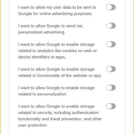
I want to allow my user data to be sent to
Google for online advertising purposes.
Zene
Rock
Könnyűzene
I want to allow Google to send me
personalized advertising.
I want to allow Google to enable storage
related to analytics like cookies on web or
device identifiers in apps.
I want to allow Google to enable storage
„NEM TÖBB EZER EMBERRE UTAZUNK, HANEM
related to functionality of the website or app.
EGY VÁLOGATOTT TÁRSASÁGRA”
I want to allow Google to enable storage
related to personalization.
I want to allow Google to enable storage
related to security, including authentication
functionality and fraud prevention, and other
user protection.
ELSTARTOLT A MŰVÉSZETEK VÖLGYE