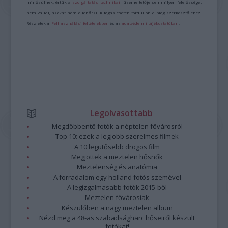
minősülnek, értük a
szolgáltatás technikai
üzemeltetője semmilyen felelősséget
nem vállal, azokat nem ellenőrzi. Kifogás esetén forduljon a blog szerkesztőjéhez.
Részletek a
Felhasználási feltételekben
és az
adatvédelmi tájékoztatóban
.
Legolvasottabb
Megdöbbentő fotók a néptelen fővárosról
Top 10: ezek a legjobb szerelmes filmek
A 10 legütősebb drogos film
Megjöttek a meztelen hősnők
Meztelenség és anatómia
A forradalom egy holland fotós szemével
A legizgalmasabb fotók 2015-ből
Meztelen fővárosiak
Készülőben a nagy meztelen album
Nézd meg a 48-as szabadságharc hőseiről készült
fotókat!