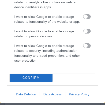
related to analytics like cookies on web or
device identifiers in apps.
VAJDASÁGI SZÍNHÁZI ELŐADÁSOK
I want to allow Google to enable storage
MUTATKOZNAK BE A 13. VENDÉGVÁRÓ
related to functionality of the website or app.
FESZTIVÁLON
I want to allow Google to enable storage
related to personalization.
I want to allow Google to enable storage
related to security, including authentication
functionality and fraud prevention, and other
user protection.
ÁTADTÁK A SZÍNIKRITIKUSOK DÍJÁT
CONFIRM
A bejegyzés trackback címe:
https://kulturpart.hu/api/trackback/id/7854682
Data Deletion
Data Access
Privacy Policy
Kommentek:
A hozzászólások a
vonatkozó jogszabályok
értelmében felhasználói tartalomnak