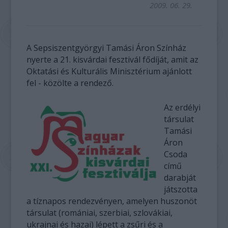
2009. 06. 29.
A Sepsiszentgyörgyi Tamási Áron Színház
nyerte a 21. kisvárdai fesztivál fődíját, amit az
Oktatási és Kulturális Minisztérium ajánlott
fel - közölte a rendező.
Az erdélyi
társulat
Tamási
Áron
Csoda
című
darabját
játszotta
a tíznapos rendezvényen, amelyen huszonöt
társulat (romániai, szerbiai, szlovákiai,
ukrajnai és hazai) lépett a zsűri és a