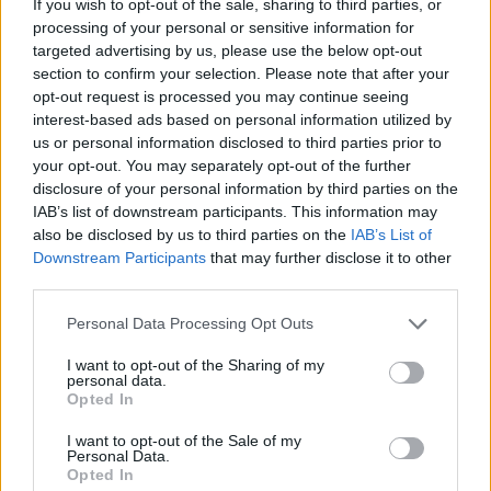
If you wish to opt-out of the sale, sharing to third parties, or
processing of your personal or sensitive information for
A fesztivál éjszakába nyúló záró ünnepségén
targeted advertising by us, please use the below opt-out
az Oktatási és Kulturális Minisztérium
section to confirm your selection. Please note that after your
életműdíjat adományozott Farkas Ibolyának,
opt-out request is processed you may continue seeing
a Marosvásárhelyi Nemzeti Színház Tompa
interest-based ads based on personal information utilized by
Miklós Társulata, illetve Kovács Frigyesnek, a
us or personal information disclosed to third parties prior to
Szabadkai Népszínház színművészének.
your opt-out. You may separately opt-out of the further
disclosure of your personal information by third parties on the
A zsűri a darabokban nyújtott alakításért
IAB’s list of downstream participants. This information may
tizenegy művészt részesített elismerésben,
also be disclosed by us to third parties on the
IAB’s List of
az egyéni díjakat Nemes Levente, Váta
Downstream Participants
that may further disclose it to other
Lóránd, Pálffy Tibor, Nagy Alfréd
third parties.
(Sepsiszentgyörgy), Elor Emina (Újvidék),
Please note that this website/app uses one or more Google
Personal Data Processing Opt Outs
Győrffy András, Könczei Árpád, B. Fülöp
services and may gather and store information including but
Erzsébet (Marosvásárhely), Pálfi Ervin, Vicei
not limited to your visit or usage behaviour. You may click to
I want to opt-out of the Sharing of my
personal data.
Natália (Szabadka) és Tóth Tibor
grant or deny consent to Google and its third-party tags to
Opted In
(Révkomárom) kapta.
use your data for below specified purposes in below Google
consent section.
I want to opt-out of the Sale of my
Personal Data.
Elismerésben részesült még a Sárkány
Opted In
Sándor, a Szabadkai Népszínház tervezője,