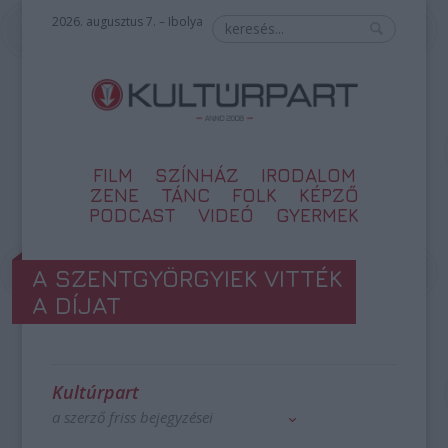
2026. augusztus 7. – Ibolya
FILM
SZÍNHÁZ
IRODALOM
ZENE
TÁNC
FOLK
KÉPZŐ
PODCAST
VIDEÓ
GYERMEK
A SZENTGYÖRGYIEK VITTÉK
A DÍJAT
Kultúrpart
a szerző friss bejegyzései