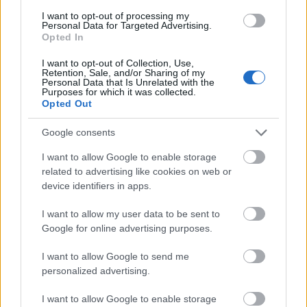
Háy A Gézagyerek című darabja színpadi
I want to opt-out of processing my
Personal Data for Targeted Advertising.
terének kialakításáért.
Opted In
I want to opt-out of Collection, Use,
Retention, Sale, and/or Sharing of my
Personal Data that Is Unrelated with the
Purposes for which it was collected.
Színház
Média
Dráma
Vidék
Musical
Színészek
Opera,
Opted Out
operett
Határon túli színházi estek
Ügyelő
Társulatok
Google consents
I want to allow Google to enable storage
related to advertising like cookies on web or
device identifiers in apps.
I want to allow my user data to be sent to
Google for online advertising purposes.
VISSZATÉRT A BETEKINTŐ A THÁLIA SZÍNHÁZBA
I want to allow Google to send me
personalized advertising.
I want to allow Google to enable storage