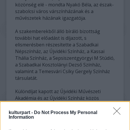
közönség elé - mondta Nyakó Béla, az észak-
szabolcsi város várszínházának és a
művészetek házának igazgatója.
A szakemberekből álló bíráló bizottság
további hat előadást is díjazott, s
elismerésben részesítette a Szabadkai
Népszínház, az Újvidéki Színház, a Kassai
Thália Színház, a Sepsiszentgyörgyi M Stúdió,
a Szabadkai Kosztolányi Dezső Színház,
valamint a Temesvári Csíky Gergely Színház
társulatát.
Különdíjat kapott az Újvidéki Művészeti
Akadémia és az Újvidéki Színház közös
produkciója, Domokos István Tavasz mű
darabja. A közönség díját pedig a kassai
kulturpart -
Do Not Process My Personal
Information
teátrum Rostand Cyrano de Bergerac című
előadása nyerte el.