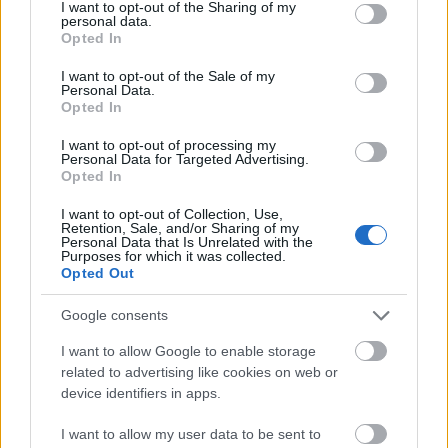
not limited to your visit or usage behaviour. You may click to
I want to opt-out of the Sharing of my
Kecskemétig. A fáklyára gravírozott olimpiai
personal data.
grant or deny consent to Google and its third-party tags to
Opted In
öt karikát a német birodalmi sas tartja, mely
use your data for below specified purposes in below Google
alatt az „Olimpiai fáklya- váltófutás - Berlin,
consent section.
I want to opt-out of the Sale of my
1936” felirat szerepel. Fogóján a láng
Personal Data.
Opted In
útvonala és a városok is láthatók - így
megismerhető a teljes útvonal a
I want to opt-out of processing my
görögországi Olümpiától Athénon,
Personal Data for Targeted Advertising.
Opted In
Belgrádon, Budapesten és Prágán keresztül
egészen Berlinig. A különleges fáklya a
I want to opt-out of Collection, Use,
Fekete házban, a Móra Ferenc Múzeum
Retention, Sale, and/or Sharing of my
Personal Data that Is Unrelated with the
kiállítóhelyén tekinthető meg.
Purposes for which it was collected.
Opted Out
Google consents
I want to allow Google to enable storage
related to advertising like cookies on web or
device identifiers in apps.
Lavór
I want to allow my user data to be sent to