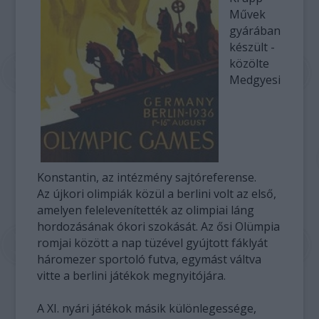
Művek
gyárában
készült -
közölte
Medgyesi
Konstantin, az intézmény sajtóreferense.
Az újkori olimpiák közül a berlini volt az első,
amelyen felelevenítették az olimpiai láng
hordozásának ókori szokását. Az ősi Olümpia
romjai között a nap tüzével gyújtott fáklyát
háromezer sportoló futva, egymást váltva
vitte a berlini játékok megnyitójára.
A XI. nyári játékok másik különlegessége,