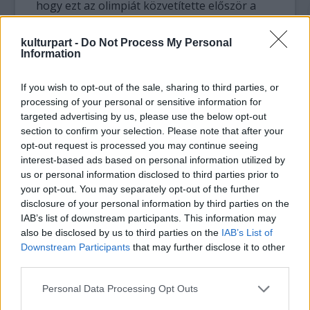
hogy ezt az olimpiát közvetítette először a
televízió. Az emberek annyira nem voltak
hozzászokva a kamerák látványához, hogy
kulturpart -
Do Not Process My Personal
komoly riadalom támadt a játékok
Information
megnyitóján: ágyúnak hitték ugyanis a
kameraállványokat.
If you wish to opt-out of the sale, sharing to third parties, or
processing of your personal or sensitive information for
Magyar szempontból fontos újdonság, hogy
targeted advertising by us, please use the below opt-out
section to confirm your selection. Please note that after your
ekkor nyert először aranyérmet magyar nő,
opt-out request is processed you may continue seeing
sőt, rögtön kettőt is: tőrvívásban és
interest-based ads based on personal information utilized by
magasugrásban is. Továbbá 1936-ban
us or personal information disclosed to third parties prior to
szerepelt első ízben a kajak-kenu és a
your opt-out. You may separately opt-out of the further
kézilabda sportága, amelyekben a magyar
disclosure of your personal information by third parties on the
sportolók ma a világ élvonalába tartoznak. A
IAB’s list of downstream participants. This information may
berlini olimpián a magyar csapat összesen 16
also be disclosed by us to third parties on the
IAB’s List of
érmet szerzett.
Downstream Participants
that may further disclose it to other
third parties.
A Móra-múzeum tulajdonába került fáklyával
Please note that this website/app uses one or more Google
Personal Data Processing Opt Outs
összesen száztizennégy magyar atléta vitte
services and may gather and store information including but
az olimpiai lángot az országhatártól