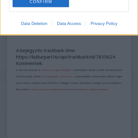
CONFIRM
„AZ EMBERT EMBERRÉ TETTE…” – VASÁRNAP
Data Deletion
Data Access
Privacy Policy
ZÁRT A DOMBOS FEST
A bejegyzés trackback címe:
https://kulturpart.hu/api/trackback/id/7855624
Kommentek:
A hozzászólások a
vonatkozó jogszabályok
értelmében felhasználói tartalomnak
minősülnek, értük a
szolgáltatás technikai
üzemeltetője semmilyen felelősséget
nem vállal, azokat nem ellenőrzi. Kifogás esetén forduljon a blog szerkesztőjéhez.
Részletek a
Felhasználási feltételekben
és az
adatvédelmi tájékoztatóban
.