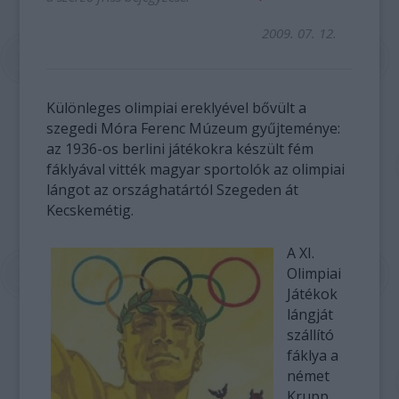
2009. 07. 12.
Különleges olimpiai ereklyével bővült a
szegedi Móra Ferenc Múzeum gyűjteménye:
az 1936-os berlini játékokra készült fém
fáklyával vitték magyar sportolók az olimpiai
lángot az országhatártól Szegeden át
Kecskemétig.
A XI.
Olimpiai
Játékok
lángját
szállító
fáklya a
német
Krupp