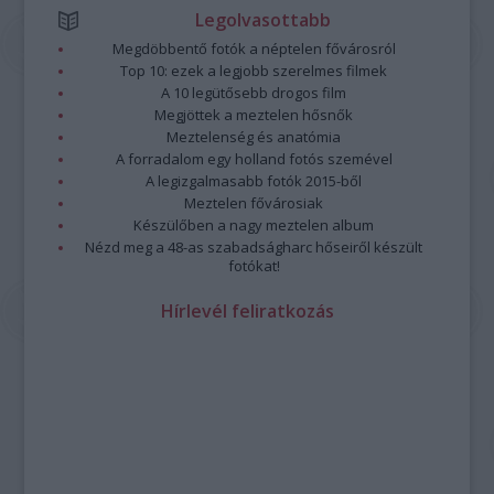
Legolvasottabb
Megdöbbentő fotók a néptelen fővárosról
Top 10: ezek a legjobb szerelmes filmek
A 10 legütősebb drogos film
Megjöttek a meztelen hősnők
Meztelenség és anatómia
A forradalom egy holland fotós szemével
A legizgalmasabb fotók 2015-ből
Meztelen fővárosiak
Készülőben a nagy meztelen album
Nézd meg a 48-as szabadságharc hőseiről készült
fotókat!
Hírlevél feliratkozás