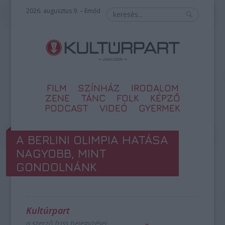
2026. augusztus 9. – Emőd
FILM
SZÍNHÁZ
IRODALOM
ZENE
TÁNC
FOLK
KÉPZŐ
PODCAST
VIDEÓ
GYERMEK
A BERLINI OLIMPIA HATÁSA
NAGYOBB, MINT
GONDOLNÁNK
Kultúrpart
a szerző friss bejegyzései