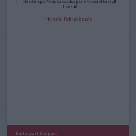
Nézd meg a 48-as szabadságharc hőseiről készült
fotókat!
Hírlevél feliratkozás
Kultúrpart Csoport