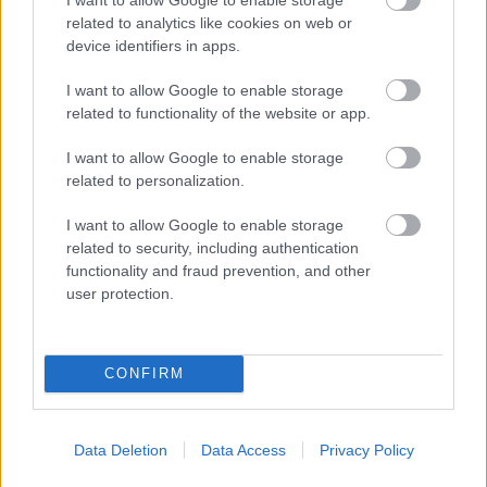
kétéltűek védelme érdekében, hiszen
related to analytics like cookies on web or
teliholdkor például le lehetne zárni azokat az
device identifiers in apps.
utakat, amelyeket kénytelenek átszelni, hogy
eljussanak a találkahelyre.
I want to allow Google to enable storage
related to functionality of the website or app.
I want to allow Google to enable storage
related to personalization.
Test
Állatvilág
Lavór
I want to allow Google to enable storage
related to security, including authentication
functionality and fraud prevention, and other
user protection.
CONFIRM
ELSTARTOLT A MŰVÉSZETEK VÖLGYE
Data Deletion
Data Access
Privacy Policy