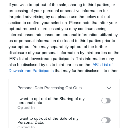
Walesben vizsgálta a varangyos békák és a
If you wish to opt-out of the sale, sharing to third parties, or
gőték párzási szokásait.
processing of your personal or sensitive information for
targeted advertising by us, please use the below opt-out
"Mindhárom helyszínen kimutatható volt a
section to confirm your selection. Please note that after your
holdfázisok és a kétéltűek párzási szokásai
opt-out request is processed you may continue seeing
interest-based ads based on personal information utilized by
közötti összefüggés" - hangsúlyozta Rachel
us or personal information disclosed to third parties prior to
Grant.
your opt-out. You may separately opt-out of the further
disclosure of your personal information by third parties on the
A barna varangy (Bufo bufo) teliholdkor, s a
IAB’s list of downstream participants. This information may
holdtöltét közvetlenül megelőző és követő
also be disclosed by us to third parties on the
IAB’s List of
éjszakákon párosodott, ahogy a gyepi béka
Downstream Participants
that may further disclose it to other
(Rana temporaria) is.
third parties.
Please note that this website/app uses one or more Google
A gőték is a Holdhoz igazították párzási
Personal Data Processing Opt Outs
services and may gather and store information including but
szokásaikat, ám egy kissé másként. Mint
not limited to your visit or usage behaviour. You may click to
I want to opt-out of the Sharing of my
kiderült, a pettyes gőte (Lissotriton vulgaris),
personal data.
grant or deny consent to Google and its third-party tags to
a talpas gőte (Lissotriton helveticus) és a
Opted In
use your data for below specified purposes in below Google
tarajos gőte (Triturus cristatus) holdtöltekor
consent section.
I want to opt-out of the Sale of my
és újholdkor egyaránt párosodott. Ám amikor
Personal Data.
a Hold a harmadik negyedében volt, messze
Opted In