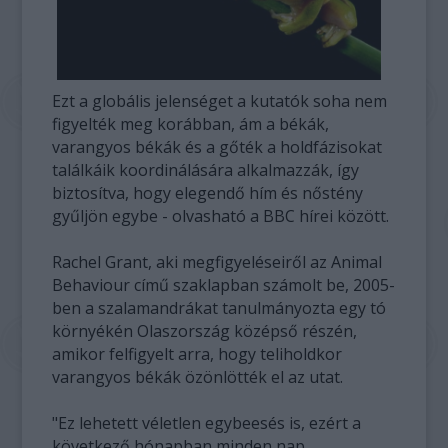
Ezt a globális jelenséget a kutatók soha nem
figyelték meg korábban, ám a békák,
varangyos békák és a gőték a holdfázisokat
találkáik koordinálására alkalmazzák, így
biztosítva, hogy elegendő hím és nőstény
gyűljön egybe - olvasható a BBC hírei között.
Rachel Grant, aki megfigyeléseiről az Animal
Behaviour című szaklapban számolt be, 2005-
ben a szalamandrákat tanulmányozta egy tó
környékén Olaszország középső részén,
amikor felfigyelt arra, hogy teliholdkor
varangyos békák özönlötték el az utat.
"Ez lehetett véletlen egybeesés is, ezért a
következő hónapban minden nap