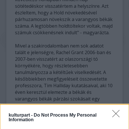
sötétedéskor visszatértem a helyszínre. Azt
észleltem, hogy a Hold növekedésével
párhuzamosan növekszik a varangyos békák
száma. A legtöbben holdtöltekor voltak, majd
számuk csökkenésnek indult" - magyarázta.
Mivel a szakirodalomban nem sok adatot
talált e jelenségre, Rachel Grant 2006-ban és
2007-ben visszatért az olaszországi tó
környékére, hogy részletesebben
tanulmányozza a kétéltűek viselkedését. A
későbbiekben megfigyeléseit összevetette
professzora, Tim Halliday kutatásaival, aki 10
éven keresztül elemezte a békák és
varangyos békák párzási szokásait egy
Oxford környéki mesterséges tónál. A
kutatónő ugyancsak összevetette adatait
kulturpart -
Do Not Process My Personal
kollégája, Elizabeth Chadwick, a Cardiffi
Information
Egyetem biológusának megfigyeléseivel, aki