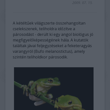
2009. 07. 15.
A kétéltűek világszerte összehangoltan
cselekszenek, teliholdra időzítve a
párosodást - derült ki egy angol biológus jó
megfigyelőképességének hála. A kutatók
találtak jávai feljegyzéseket a feketeragyás
varangyról (Bufo melanostictus), amely
szintén teliholdkor párosodik.