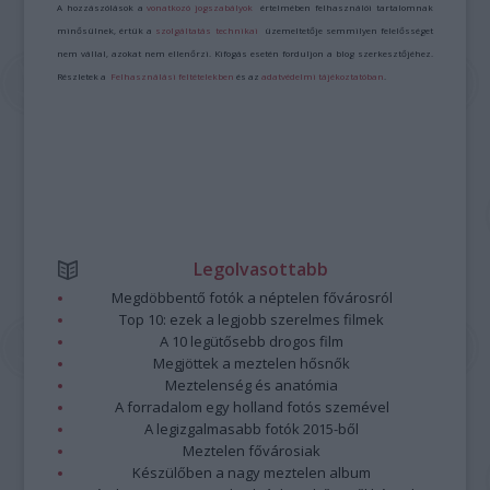
A hozzászólások a
vonatkozó jogszabályok
értelmében felhasználói tartalomnak
minősülnek, értük a
szolgáltatás technikai
üzemeltetője semmilyen felelősséget
nem vállal, azokat nem ellenőrzi. Kifogás esetén forduljon a blog szerkesztőjéhez.
Részletek a
Felhasználási feltételekben
és az
adatvédelmi tájékoztatóban
.
Legolvasottabb
Megdöbbentő fotók a néptelen fővárosról
Top 10: ezek a legjobb szerelmes filmek
A 10 legütősebb drogos film
Megjöttek a meztelen hősnők
Meztelenség és anatómia
A forradalom egy holland fotós szemével
A legizgalmasabb fotók 2015-ből
Meztelen fővárosiak
Készülőben a nagy meztelen album