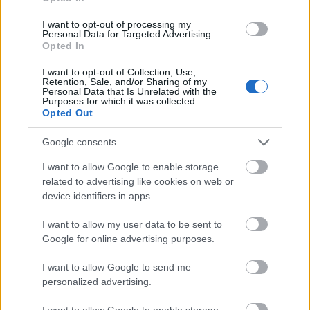
elkerülték a találkahelyeket. Rachel Grant
I want to opt-out of processing my
szerint ez valószínűleg azzal magyarázható,
Personal Data for Targeted Advertising.
hogy ilyenkor a legerősebb a Föld mágneses
Opted In
tere, ám további kutatások szükségesek a
I want to opt-out of Collection, Use,
jelenség tisztázásához.
Retention, Sale, and/or Sharing of my
Personal Data that Is Unrelated with the
Purposes for which it was collected.
A kutatók találtak jávai feljegyzéseket a
Opted Out
feketeragyás varangyról (Bufo
melanostictus), amely szintén teliholdkor
Google consents
párosodik.
I want to allow Google to enable storage
related to advertising like cookies on web or
"A holdfázisok világszerte befolyással bírnak
device identifiers in apps.
a kétéltűek párzási szokásaira" - magyarázta
Rachel Grant, aki olyan statisztikai modellt
I want to allow my user data to be sent to
készül kidolgozni, amellyel az időjárás, a
Google for online advertising purposes.
földmágnesesség és más környezeti
I want to allow Google to send me
tényezők figyelembevételével megjósolható a
personalized advertising.
kétéltűek mozgása. Ennek pontos
előrejelzése fontos a veszélyeztetett
I want to allow Google to enable storage