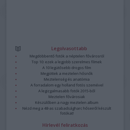
Legolvasottabb
Megdöbbentő fotók a néptelen fővárosról
Top 10: ezek a legjobb szerelmes filmek
A 10 legütősebb drogos film
Megjöttek a meztelen hősnők
Meztelenség és anatómia
A forradalom egy holland fotós szemével
A legizgalmasabb fotók 2015-ből
Meztelen fővárosiak
Készülőben a nagy meztelen album
Nézd meg a 48-as szabadságharc hőseiről készült
fotókat!
Hírlevél feliratkozás