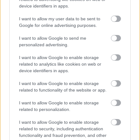
mivel eddig a fotóit tartalmazó archívumhoz
device identifiers in apps.
nem lehetett hozzáférni, ezenkívül
látásmódja eltér a többi neves svájci fotóstól
I want to allow my user data to be sent to
- mutatott rá Peter Pfunder kurátor, a
Google for online advertising purposes.
Fotostiftung Schweiz munkatársa.
Hozzátette: az alkotó a vidéki mindennapokat
I want to allow Google to send me
personalized advertising.
próbálja bemutatni, a tartalomra fókuszál, s
az esztétikum számára másodlagos
I want to allow Google to enable storage
szempont.
related to analytics like cookies on web or
device identifiers in apps.
I want to allow Google to enable storage
related to functionality of the website or app.
Képző
I want to allow Google to enable storage
related to personalization.
I want to allow Google to enable storage
related to security, including authentication
functionality and fraud prevention, and other