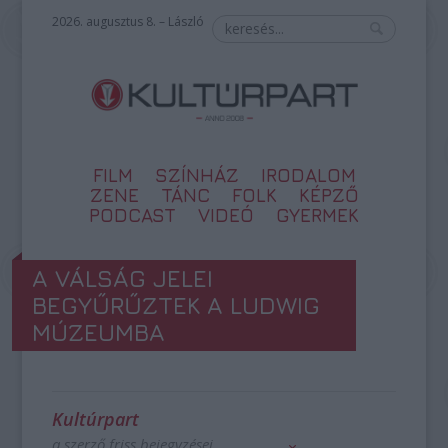
2026. augusztus 8. – László
FILM
SZÍNHÁZ
IRODALOM
ZENE
TÁNC
FOLK
KÉPZŐ
PODCAST
VIDEÓ
GYERMEK
A VÁLSÁG JELEI
BEGYŰRŰZTEK A LUDWIG
MÚZEUMBA
Kultúrpart
a szerző friss bejegyzései