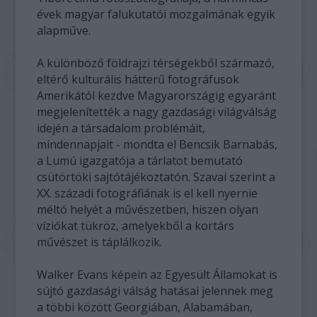
évek magyar falukutatói mozgalmának egyik
alapműve.
A különböző földrajzi térségekből származó,
eltérő kulturális hátterű fotográfusok
Amerikától kezdve Magyarországig egyaránt
megjelenítették a nagy gazdasági világválság
idején a társadalom problémáit,
mindennapjait - mondta el Bencsik Barnabás,
a Lumú igazgatója a tárlatot bemutató
csütörtöki sajtótájékoztatón. Szavai szerint a
XX. századi fotográfiának is el kell nyernie
méltó helyét a művészetben, hiszen olyan
víziókat tükröz, amelyekből a kortárs
művészet is táplálkozik.
Walker Evans képein az Egyesült Államokat is
sújtó gazdasági válság hatásai jelennek meg
a többi között Georgiában, Alabamában,