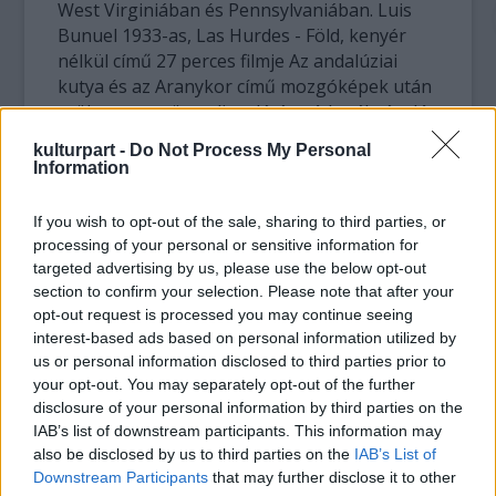
West Virginiában és Pennsylvaniában. Luis
Bunuel 1933-as, Las Hurdes - Föld, kenyér
nélkül című 27 perces filmje Az andalúziai
kutya és az Aranykor című mozgóképek után
született: a szürrealista látásmódot ábrázoló
dokumentarista alkotás az akkori
kulturpart -
Do Not Process My Personal
Spanyolország legelmaradottabb vidékén, a
Information
Las Hurdes-ben uralkodó borzalmas
életkörülményeket, a nyomort mutatja be -
If you wish to opt-out of the sale, sharing to third parties, or
mutatott rá Székely Katalin, a Lumú
processing of your personal or sensitive information for
munkatársa.
targeted advertising by us, please use the below opt-out
section to confirm your selection. Please note that after your
Három csoport munkáját mutatja be a
opt-out request is processed you may continue seeing
interest-based ads based on personal information utilized by
Szociofotó Magyarországon elnevezésű rész:
us or personal information disclosed to third parties prior to
a Balogh Edgár vezette Sarló mozgalom, a
your opt-out. You may separately opt-out of the further
Kassák Lajos irányításával működő Munka-
disclosure of your personal information by third parties on the
kör és a népi mozgalomhoz kötődő, Ortutay
IAB’s list of downstream participants. This information may
Gyula nevéhez fűződő Szegedi Fiatalok
also be disclosed by us to third parties on the
IAB’s List of
Művészeti Kollégiuma tagjainak alkotásait -
Downstream Participants
that may further disclose it to other
tette hozzá Baki Péter kurátor. A tárlaton így