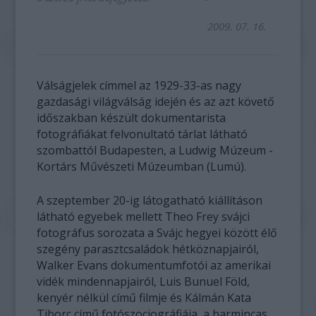
2009. 07. 16.
Válságjelek címmel az 1929-33-as nagy
gazdasági világválság idején és az azt követő
időszakban készült dokumentarista
fotográfiákat felvonultató tárlat látható
szombattól Budapesten, a Ludwig Múzeum -
Kortárs Művészeti Múzeumban (Lumú).
A szeptember 20-ig látogatható kiállításon
látható egyebek mellett Theo Frey svájci
fotográfus sorozata a Svájc hegyei között élő
szegény parasztcsaládok hétköznapjairól,
Walker Evans dokumentumfotói az amerikai
vidék mindennapjairól, Luis Bunuel Föld,
kenyér nélkül című filmje és Kálmán Kata
Tiborc című fotószociográfiája, a harmincas