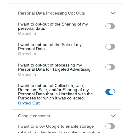
third parties.
a közönség egyebek mellett a Sarló
Please note that this website/app uses one or more Google
mozgalomhoz tartozó Blüh Irén, a Kassák
Personal Data Processing Opt Outs
services and may gather and store information including but
körében tevékenykedő Haár Ferenc és
not limited to your visit or usage behaviour. You may click to
I want to opt-out of the Sharing of my
Lengyel Lajos, a szegediek közül pedig
personal data.
grant or deny consent to Google and its third-party tags to
Kárász Judit képeit tekintheti meg Langer
Opted In
use your data for below specified purposes in below Google
Klára, Sugár Kata, Gönci Sándor és Kálmán
consent section.
I want to opt-out of the Sale of my
Kata művei mellett.
Personal Data.
Opted In
A Munkásfotográfia Hollandiában című rész
I want to opt-out of processing my
két alkotására, a Munkások című képre és a
Personal Data for Targeted Advertising.
magyarországi falvakról készült
Opted In
fotósorozatra hívta fel a figyelmet Flip Bool
I want to opt-out of Collection, Use,
kurátor, a Holland Fotómúzeum munkatársa.
Retention, Sale, and/or Sharing of my
Personal Data that Is Unrelated with the
Elmondta: Mark Kolthoff fotós Berlinben
Purposes for which it was collected.
ismerkedett meg Besnyő Éva magyar
Opted Out
fényképésszel, aki szintén kulcsfigurája lett a
holland szociofotónak.
Google consents
I want to allow Google to enable storage
Theo Frey svájci fotós nem annyira ismert,
related to advertising like cookies on web or