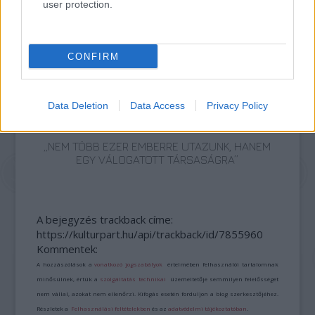
user protection.
AZ EMBERSÉG ÜNNEPE
CONFIRM
Data Deletion
Data Access
Privacy Policy
„NEM TÖBB EZER EMBERRE UTAZUNK, HANEM
EGY VÁLOGATOTT TÁRSASÁGRA”
A bejegyzés trackback címe:
https://kulturpart.hu/api/trackback/id/7855960
Kommentek:
A hozzászólások a
vonatkozó jogszabályok
értelmében felhasználói tartalomnak
minősülnek, értük a
szolgáltatás technikai
üzemeltetője semmilyen felelősséget
nem vállal, azokat nem ellenőrzi. Kifogás esetén forduljon a blog szerkesztőjéhez.
Részletek a
Felhasználási feltételekben
és az
adatvédelmi tájékoztatóban
.