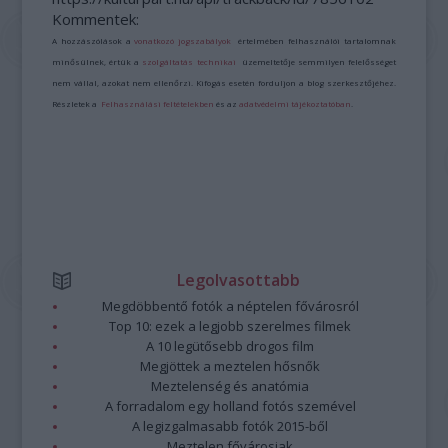
Kommentek:
A hozzászólások a
vonatkozó jogszabályok
értelmében felhasználói tartalomnak
minősülnek, értük a
szolgáltatás technikai
üzemeltetője semmilyen felelősséget
nem vállal, azokat nem ellenőrzi. Kifogás esetén forduljon a blog szerkesztőjéhez.
Részletek a
Felhasználási feltételekben
és az
adatvédelmi tájékoztatóban
.
Legolvasottabb
Megdöbbentő fotók a néptelen fővárosról
Top 10: ezek a legjobb szerelmes filmek
A 10 legütősebb drogos film
Megjöttek a meztelen hősnők
Meztelenség és anatómia
A forradalom egy holland fotós szemével
A legizgalmasabb fotók 2015-ből
Meztelen fővárosiak