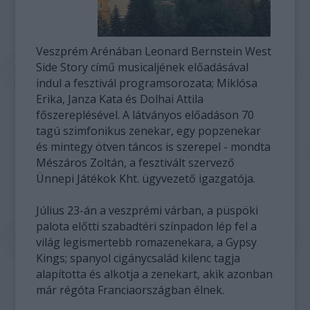
Veszprém Arénában Leonard Bernstein West
Side Story című musicaljének előadásával
indul a fesztivál programsorozata; Miklósa
Erika, Janza Kata és Dolhai Attila
főszereplésével. A látványos előadáson 70
tagú szimfonikus zenekar, egy popzenekar
és mintegy ötven táncos is szerepel - mondta
Mészáros Zoltán, a fesztivált szervező
Ünnepi Játékok Kht. ügyvezető igazgatója.
Július 23-án a veszprémi várban, a püspöki
palota előtti szabadtéri színpadon lép fel a
világ legismertebb romazenekara, a Gypsy
Kings; spanyol cigánycsalád kilenc tagja
alapította és alkotja a zenekart, akik azonban
már régóta Franciaországban élnek.