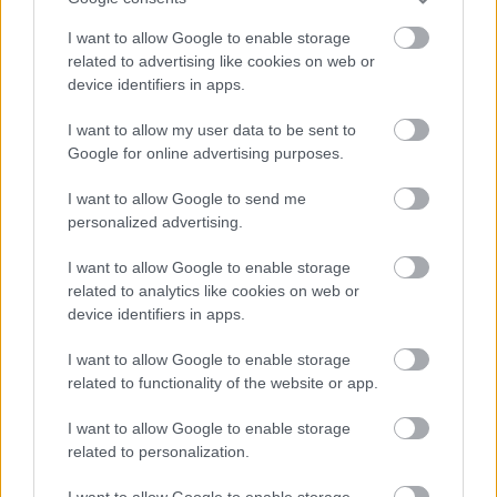
25 millió forinttal támogatja a veszprémi
I want to allow Google to enable storage
fesztivált, de ezenkívül még több mint 25
related to advertising like cookies on web or
szponzort sikerült szerezni. A veszprémi
device identifiers in apps.
önkormányzat 22 millió forinttal támogatja
az ünnepi játékokat.
I want to allow my user data to be sent to
Google for online advertising purposes.
I want to allow Google to send me
personalized advertising.
Zene
Fesztiválok
Lavór
I want to allow Google to enable storage
related to analytics like cookies on web or
device identifiers in apps.
I want to allow Google to enable storage
related to functionality of the website or app.
I want to allow Google to enable storage
related to personalization.
ELSTARTOLT A MŰVÉSZETEK VÖLGYE
I want to allow Google to enable storage