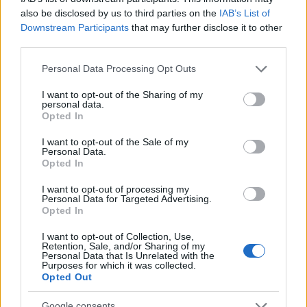
Salif Keita énekes és kilenc tagú
also be disclosed by us to third parties on the
IAB’s List of
zenészcsapatának világzenéjét élvezhetik az
Downstream Participants
that may further disclose it to other
érdeklődők. Salif Keita a '70-es évek óta
third parties.
Párizsban él, a popot és az afrikai zenét
ötvöző, nagy sikerű lemezei jelentek meg, s a
Please note that this website/app uses one or more Google
Personal Data Processing Opt Outs
services and may gather and store information including but
világzene egyik "atyjának" tartják.
not limited to your visit or usage behaviour. You may click to
I want to opt-out of the Sharing of my
personal data.
grant or deny consent to Google and its third-party tags to
Mészáros Zoltán közlése szerint rossz idő
Opted In
use your data for below specified purposes in below Google
esetén valamennyi előadást az új Veszprém
consent section.
I want to opt-out of the Sale of my
Arénában rendezik meg. Közlése szerint
Personal Data.
mértéktartó jegyárakat állapítottak meg;
Opted In
3900-8900 forint közötti összegekért lehet
I want to opt-out of processing my
bejutni az előadásokra, szemben a tavalyi 5-
Personal Data for Targeted Advertising.
15 ezres jegyárakkal. Ismertetése szerint az
Opted In
idei Veszprémi Ünnepi Játékok
I want to opt-out of Collection, Use,
költségvetését 130-140 millió forintra
Retention, Sale, and/or Sharing of my
tervezték.
Personal Data that Is Unrelated with the
Purposes for which it was collected.
Opted Out
Elmondta: három éves szereződést sikerült
kötniük egy ismert multicéggel, amely évente
Google consents