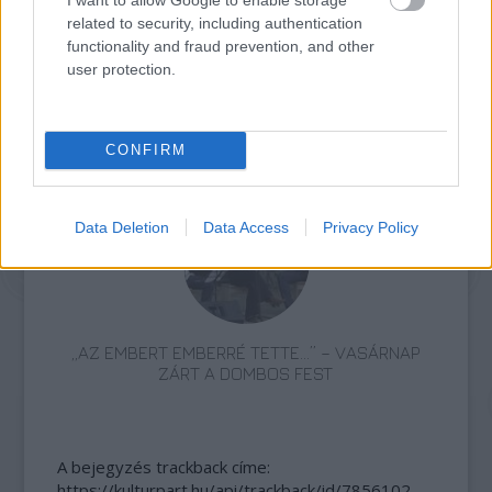
related to security, including authentication
functionality and fraud prevention, and other
user protection.
CONFIRM
AZ EMBERSÉG ÜNNEPE
Data Deletion
Data Access
Privacy Policy
„AZ EMBERT EMBERRÉ TETTE…” – VASÁRNAP
ZÁRT A DOMBOS FEST
A bejegyzés trackback címe:
https://kulturpart.hu/api/trackback/id/7856102