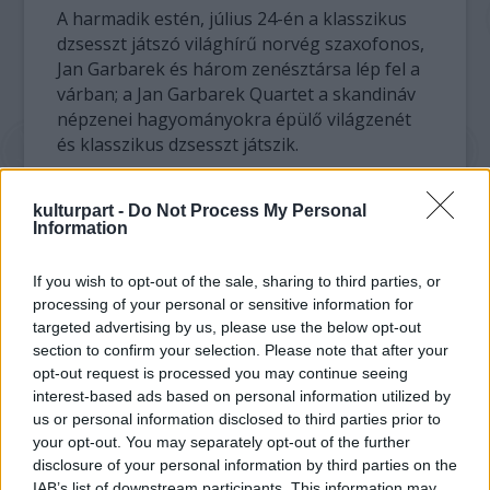
A harmadik estén, július 24-én a klasszikus
dzsesszt játszó világhírű norvég szaxofonos,
Jan Garbarek és három zenésztársa lép fel a
várban; a Jan Garbarek Quartet a skandináv
népzenei hagyományokra épülő világzenét
és klasszikus dzsesszt játszik.
A programsorozat negyedik estéjén, július
kulturpart -
Do Not Process My Personal
25-én két zenekart és több mint négyórás
Information
dzsesszmuzsikát és funkyt hallhatnak az
érdeklődők: a várbeli szabadtéri színpadon
If you wish to opt-out of the sale, sharing to third parties, or
fellép Candy Dulfer holland énekesnő és
processing of your personal or sensitive information for
szaxofonos, valamint hét zenésztársa. Utána
targeted advertising by us, please use the below opt-out
Maceo Parker és csapata muzsikál majd a
section to confirm your selection. Please note that after your
veszprémi vár színpadán; az amerikai zenészt
opt-out request is processed you may continue seeing
tartják a világon a funky egyik legnagyobb
interest-based ads based on personal information utilized by
előadójának.
us or personal information disclosed to third parties prior to
your opt-out. You may separately opt-out of the further
disclosure of your personal information by third parties on the
A zárónapon, július 26-án a Maliból származó
IAB’s list of downstream participants. This information may