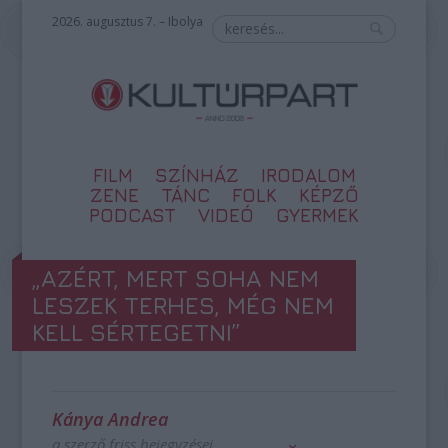
2026. augusztus 7. – Ibolya
FILM
SZÍNHÁZ
IRODALOM
ZENE
TÁNC
FOLK
KÉPZŐ
PODCAST
VIDEÓ
GYERMEK
„AZÉRT, MERT SOHA NEM
LESZEK TERHES, MÉG NEM
KELL SÉRTEGETNI”
Kánya Andrea
a szerző friss bejegyzései