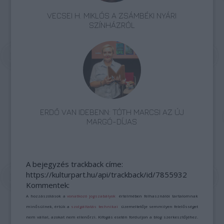
VECSEI H. MIKLÓS A ZSÁMBÉKI NYÁRI
SZÍNHÁZRÓL
ERDŐ VAN IDEBENN: TÓTH MARCSI AZ ÚJ
MARGÓ-DÍJAS
A bejegyzés trackback címe:
https://kulturpart.hu/api/trackback/id/7855932
Kommentek:
A hozzászólások a
vonatkozó jogszabályok
értelmében felhasználói tartalomnak
minősülnek, értük a
szolgáltatás technikai
üzemeltetője semmilyen felelősséget
nem vállal, azokat nem ellenőrzi. Kifogás esetén forduljon a blog szerkesztőjéhez.