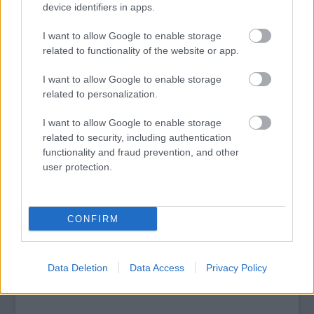
device identifiers in apps.
Mindenesetre kemény kiképzést kapunk az
inszeminációról (
a méh üregébe történő
I want to allow Google to enable storage
mesterséges ondóbevitel - a szerk.
), Lugosi
related to functionality of the website or app.
szájbarág, értelmez, és együtt gondolkodunk
I want to allow Google to enable storage
vele a lehetséges szövődményekről.
related to personalization.
Mindeközben persze nem feledkezik meg
egy alapos kórházi körképet mutatni, a
I want to allow Google to enable storage
kórteremben pedig több, más és más
related to security, including authentication
problémával küszködő nő (köztük például
functionality and fraud prevention, and other
Irén, akinek kipukkadt a petezsákja) várja az
user protection.
egésznek a végét, vagy legalábbis azt, hogy
valami végre történjen.
CONFIRM
Lugosi Viktória: Dafke
Oldalszám: 272
Bolti ár: 2999 Ft
Data Deletion
Data Access
Privacy Policy