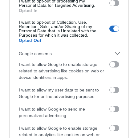
I want to opt-out of processing my
Personal Data for Targeted Advertising.
Opted In
Olykor feledve a lényeget Lugosi visszatekint
I want to opt-out of Collection, Use,
a múltra, és láthatjuk dolgozni, mint riporter,
Retention, Sale, and/or Sharing of my
Personal Data that Is Unrelated with the
majd betekintünk a média kegyetlen világába,
Purposes for which it was collected.
amiben a látogatottság, a celebek fontosak,
Opted Out
aztán elmegyünk egy virágpiacra is, de ezek
valahogy tölteléksztoriknak tűnnek, mintsem
Google consents
lényeges elemeknek. Bár tény, Lugosi
I want to allow Google to enable storage
végtére is a semmitmondó eseményeket is
related to advertising like cookies on web or
olyan könnyed hangulatfestéssel szemlélteti,
device identifiers in apps.
hogy tényleg látjuk magunk előtt a virágpiaci
kavalkádot, no és Mici nénit barcheszt sütni.
I want to allow my user data to be sent to
Google for online advertising purposes.
De a barchesz után megint egy
I want to allow Google to send me
hormonkezelés jön, és ilyenkor kicsit
personalized advertising.
nehezen tudjuk magunkat ismét szorongó
állapotba hozni, hogy jaj, mi is lesz most azzal
I want to allow Google to enable storage
a petevezetékkel.
related to analytics like cookies on web or