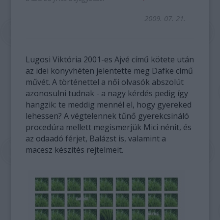
2009. 07. 21.
Lugosi Viktória 2001-es Ajvé című kötete után
az idei könyvhéten jelentette meg Dafke című
művét. A történettel a női olvasók abszolút
azonosulni tudnak - a nagy kérdés pedig így
hangzik: te meddig mennél el, hogy gyereked
lehessen? A végtelennek tűnő gyerekcsináló
procedúra mellett megismerjük Mici nénit, és
az odaadó férjet, Balázst is, valamint a
macesz készítés rejtelmeit.