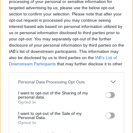
minden tőlük függött volna. Apró kocsonyák
processing of your personal or sensitive information for
a hasunkban, létezésükről nők százezrei nem
targeted advertising by us, please use the below opt-out
is tudnak, plazmák és levek, amelyek
section to confirm your selection. Please note that after your
másoknak legfeljebb a gyönyör részei,
opt-out request is processed you may continue seeing
interest-based ads based on personal information utilized by
nekünk meg milliméterek és decik”- írja
us or personal information disclosed to third parties prior to
Lugosi, és sokszor még szárazabban,
your opt-out. You may separately opt-out of the further
keményebb szavakkal magyarázza a
disclosure of your personal information by third parties on the
nőgyógyászok és a kórházak szakszerű
IAB’s list of downstream participants. This information may
tevékenységét és az orvosok munkáját.
also be disclosed by us to third parties on the
IAB’s List of
„Zsibbad a derekam, már vagy három órája
Downstream Participants
that may further disclose it to other
fekszem így mozdulatlanul. Nem hinném,
third parties.
hogy most folyna a helyére az, aminek
Please note that this website/app uses one or more Google
kellene, de nem akarok szemrehányást tenni
Personal Data Processing Opt Outs
services and may gather and store information including but
magamnak, ha nem sikerülne. Persze muszáj,
not limited to your visit or usage behaviour. You may click to
I want to opt-out of the Sharing of my
a statisztikák szerint is nagy most az esélyem.
personal data.
grant or deny consent to Google and its third-party tags to
De ha mégse, akkor sem dől össze a világ. (…)
Opted In
use your data for below specified purposes in below Google
Tényleg azt hittem, ez a vég. Halálfáradtan
consent section.
I want to opt-out of the Sale of my
sírtam magam álomba, és csak a második
Personal Data.
napon tértem magamhoz.”
(idézet a könyvből)
Opted In