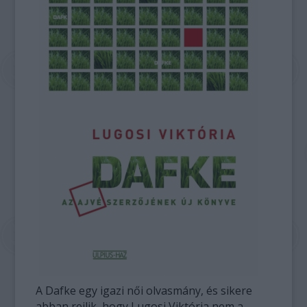
A Dafke egy igazi női olvasmány, és sikere
abban rejlik, hogy Lugosi Viktória nem a