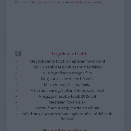
Részletek a
Felhasználási feltételekben
és az
adatvédelmi tájékoztatóban
.
Legolvasottabb
Megdöbbentő fotók a néptelen fővárosról
Top 10: ezek a legjobb szerelmes filmek
A 10 legütősebb drogos film
Megjöttek a meztelen hősnők
Meztelenség és anatómia
A forradalom egy holland fotós szemével
A legizgalmasabb fotók 2015-ből
Meztelen fővárosiak
Készülőben a nagy meztelen album
Nézd meg a 48-as szabadságharc hőseiről készült
fotókat!
Hírlevél feliratkozás