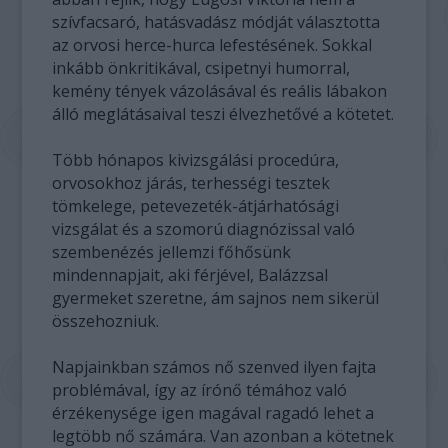
szívfacsaró, hatásvadász módját választotta
az orvosi herce-hurca lefestésének. Sokkal
inkább önkritikával, csipetnyi humorral,
kemény tények vázolásával és reális lábakon
álló meglátásaival teszi élvezhetővé a kötetet.
Több hónapos kivizsgálási procedúra,
orvosokhoz járás, terhességi tesztek
tömkelege, petevezeték-átjárhatósági
vizsgálat és a szomorú diagnózissal való
szembenézés jellemzi főhősünk
mindennapjait, aki férjével, Balázzsal
gyermeket szeretne, ám sajnos nem sikerül
összehozniuk.
Napjainkban számos nő szenved ilyen fajta
problémával, így az írónő témához való
érzékenysége igen magával ragadó lehet a
legtöbb nő számára. Van azonban a kötetnek