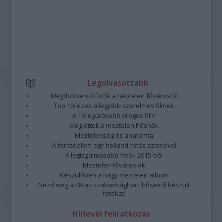
Legolvasottabb
Megdöbbentő fotók a néptelen fővárosról
Top 10: ezek a legjobb szerelmes filmek
A 10 legütősebb drogos film
Megjöttek a meztelen hősnők
Meztelenség és anatómia
A forradalom egy holland fotós szemével
A legizgalmasabb fotók 2015-ből
Meztelen fővárosiak
Készülőben a nagy meztelen album
Nézd meg a 48-as szabadságharc hőseiről készült
fotókat!
Hírlevél feliratkozás