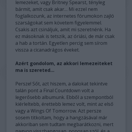
lemezeket, vagy Britney Spearst, tényleg
bármit, amit csak akar… Mi ezzel nem
foglalkozunk, az internetes fórumokon zajló
szarságokat sem követem figyelemmel.
Csakis azt csináljuk, amit mi szeretnénk. Ha
ez másoknak is tetszik, az óriási, de már csak
a hab a tortán. Egyetlen percig sem sírom
vissza a cicanadrágos éveket.
Azért gondolom, az akkori lemezeiteket
ma is szereted…
Persze! Sőt, azt hiszem, a dalokat tekintve
talán pont a Final Countdown volt a
legerősebb albumunk. Ebből a szempontból
kiérleltebb, érettebb lemez volt, mint az első
vagy a Wings Of Tomorrow. Azt persze
sosem titkoltam, hogy a hangzásával már
akkoriban sem tudtam megbarátkozni, mert
nagyon visszhangosan, poposan szól, és a