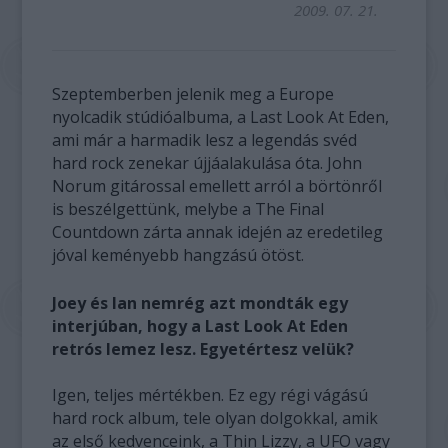
2009. 07. 21.
Szeptemberben jelenik meg a Europe
nyolcadik stúdióalbuma, a Last Look At Eden,
ami már a harmadik lesz a legendás svéd
hard rock zenekar újjáalakulása óta. John
Norum gitárossal emellett arról a börtönről
is beszélgettünk, melybe a The Final
Countdown zárta annak idején az eredetileg
jóval keményebb hangzású ötöst.
Joey és Ian nemrég azt mondták egy
interjúban, hogy a Last Look At Eden
retrós lemez lesz. Egyetértesz velük?
Igen, teljes mértékben. Ez egy régi vágású
hard rock album, tele olyan dolgokkal, amik
az első kedvenceink, a Thin Lizzy, a UFO vagy