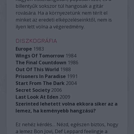
billentyűk sokszor túl hangosak a gitár
rovására. Ha a környezetünk nem térít el
minket az eredeti elképzeléseinktől, nem is
ilyen lett volna a végeredmény.
DISZKOGRÁFIA
Europe
1983
Wings Of Tomorrow
1984
The Final Countdown
1986
Out Of This World
1988
Prisoners In Paradise
1991
Start From The Dark
2004
Secret Society
2006
Last Look At Eden
2009
Szerinted lehetett volna ekkora siker az a
lemez, ha keményebb hangzású?
Ez nehéz kérdés… Nézd, egészen biztos, hogy
a lemez Bon Jovi, Def Leppard feelingje a