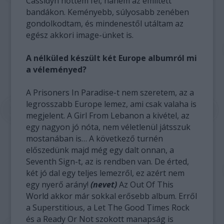
Cassidyn nőttem fel, hanem az említett
bandákon. Keményebb, súlyosabb zenében
gondolkodtam, és mindenestől utáltam az
egész akkori image-ünket is.
A nélküled készült két Europe albumról mi
a véleményed?
A Prisoners In Paradise-t nem szeretem, az a
legrosszabb Europe lemez, ami csak valaha is
megjelent. A Girl From Lebanon a kivétel, az
egy nagyon jó nóta, nem véletlenül játsszuk
mostanában is… A következő turnén
előszedünk majd még egy dalt onnan, a
Seventh Sign-t, az is rendben van. De érted,
két jó dal egy teljes lemezről, ez azért nem
egy nyerő arány!
(nevet)
Az Out Of This
World akkor már sokkal erősebb album. Erről
a Superstitious, a Let The Good Times Rock
és a Ready Or Not szokott manapság is