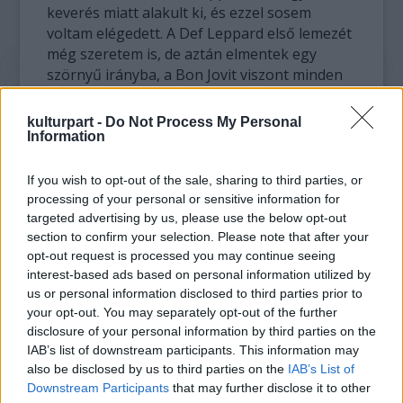
keverés miatt alakult ki, és ezzel sosem
voltam elégedett. A Def Leppard első lemezét
még szeretem is, de aztán elmentek egy
szörnyű irányba, a Bon Jovit viszont minden
idők egyik legrosszabb zenekarának tartom.
Mindig is utáltam a zenéjüket, soha
kulturpart -
Do Not Process My Personal
semmiféle közösséget nem tudtam vállalni
Information
azzal a rágógumis, poszteres vonallal, amit
képviseltek. És hiába jók a Final Countdown
If you wish to opt-out of the sale, sharing to third parties, or
dalai, a dallamok, a refrének, ha egyszer a
processing of your personal or sensitive information for
keverés miatt úgy szól az album, mint ezek a
targeted advertising by us, please use the below opt-out
section to confirm your selection. Please note that after your
bandák… Élőben egyébként akkoriban is
opt-out request is processed you may continue seeing
lényegesen súlyosabban, keményebben
interest-based ads based on personal information utilized by
dörrentek meg azok a nóták, ma meg aztán
us or personal information disclosed to third parties prior to
pláne. Eleve sokkal jobb zenészek vagyunk
your opt-out. You may separately opt-out of the further
mind, mint akkoriban, és ez Joey-ra ugyanígy
disclosure of your personal information by third parties on the
maximálisan igaz, hiszen ő is lényegesen
IAB’s list of downstream participants. This information may
technikásabb énekes, mint a ’80-as években
also be disclosed by us to third parties on the
IAB’s List of
volt. Nemcsak erőteljesebb a torka, de sokkal
Downstream Participants
that may further disclose it to other