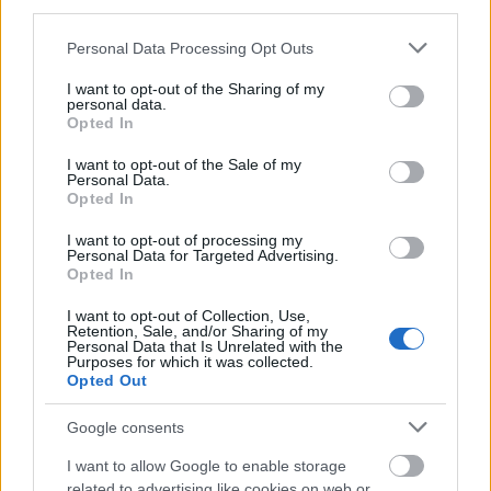
nagyobb a hangterjedelme is. Az a kis
third parties.
aranyoska stílus, ami régen jellemezte,
Please note that this website/app uses one or more Google
Personal Data Processing Opt Outs
abszolút a múlté, ma már egészen úgy
services and may gather and store information including but
énekel, mint egy igazi rockénekes!
(nevet)
not limited to your visit or usage behaviour. You may click to
I want to opt-out of the Sharing of my
personal data.
grant or deny consent to Google and its third-party tags to
Opted In
Mi jut eszedbe, ha meghallod valahol a
use your data for below specified purposes in below Google
Final Countdown dalt?
consent section.
I want to opt-out of the Sale of my
Personal Data.
Opted In
I want to opt-out of processing my
Personal Data for Targeted Advertising.
Opted In
I want to opt-out of Collection, Use,
Retention, Sale, and/or Sharing of my
Personal Data that Is Unrelated with the
Purposes for which it was collected.
Opted Out
Google consents
I want to allow Google to enable storage
related to advertising like cookies on web or