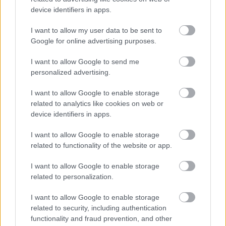
device identifiers in apps.
I want to allow my user data to be sent to
Google for online advertising purposes.
I want to allow Google to send me
Először is automatikusan kikapcsolom a
personalized advertising.
rádiót!
(nevet)
Félre ne értsd, nem rossz az a
szám, sőt, az igazat megvallva manapság
I want to allow Google to enable storage
sokkal jobban tudom élvezni, ha élőben
related to analytics like cookies on web or
device identifiers in apps.
elővesszük, mint akkoriban. Még mindig
lenyűgöz, mennyire boldogok az emberek a
I want to allow Google to enable storage
bulikon, ha elkezdjük, sőt, a hangulat, az
related to functionality of the website or app.
adrenalin rendszerint engem is annyira
magával szokott ragadni, hogy ugyanúgy
I want to allow Google to enable storage
ugrálni kezdek, mint ők. Akárcsak annak
related to personalization.
idején a videoklipben… De hát azért akárhogy
is nézzük, több ezerszer hallottam és
I want to allow Google to enable storage
nyomtam már ezt a nótát, tehát ha otthon
related to security, including authentication
functionality and fraud prevention, and other
vagyok és valahol megszólal, eszemben sincs