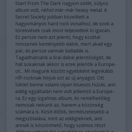
Start From The Dark nagyon sötét, súlyos
album volt, néhol már-már heavy metal. A
Secret Society jobban közelített a
hagyományos hard rock vonalhoz, de ezek a
törekvések csak most teljesedtek ki igazán.
Ez persze nem azt jelenti, hogy ezúttal
nincsenek keményebb dalok, mert akad egy
pár, és persze vannak balladák is.
Tagadhatnánk a lírai dalok jelentőségét, de
hát sokaknak akkor is ezek jelentik a Europe-
ot… Mi magunk között egyébként leginkább
riff-rocknak hívjuk ezt az új anyagot. Ott
lüktet benne valami olyan bluesos húzás, ami
eddig egyáltalán nem volt jellemző a Europe-
ra. Ez egy izgalmas album, és remélhetőleg
nemcsak nekünk az, hanem a közönség
számára is. Kicsit élőbb, természetesebb a
megszólalása, mint az eddigieknek, ami
annak is köszönhető, hogy számos részt
élőben vettünk fel a stúdióban. Igyekeztük a