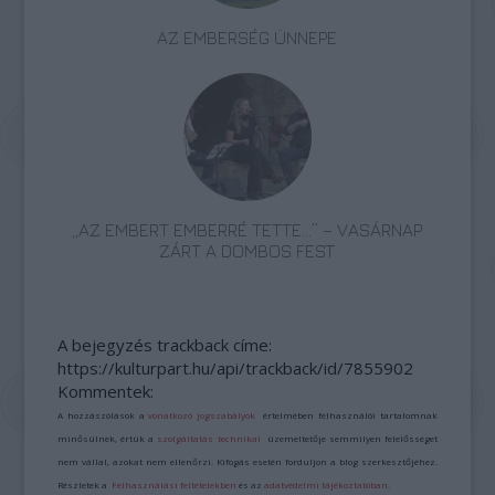
AZ EMBERSÉG ÜNNEPE
„AZ EMBERT EMBERRÉ TETTE…” – VASÁRNAP
ZÁRT A DOMBOS FEST
A bejegyzés trackback címe:
https://kulturpart.hu/api/trackback/id/7855902
Kommentek:
A hozzászólások a
vonatkozó jogszabályok
értelmében felhasználói tartalomnak
minősülnek, értük a
szolgáltatás technikai
üzemeltetője semmilyen felelősséget
nem vállal, azokat nem ellenőrzi. Kifogás esetén forduljon a blog szerkesztőjéhez.
Részletek a
Felhasználási feltételekben
és az
adatvédelmi tájékoztatóban
.