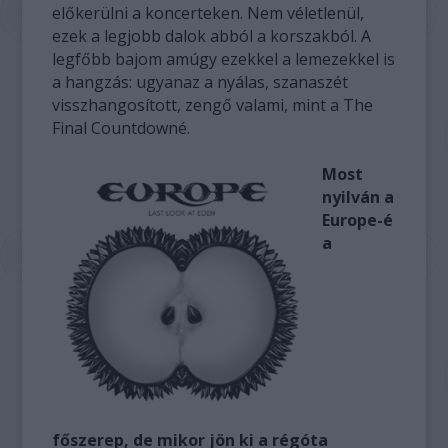
előkerülni a koncerteken. Nem véletlenül,
ezek a legjobb dalok abból a korszakból. A
legfőbb bajom amúgy ezekkel a lemezekkel is
a hangzás: ugyanaz a nyálas, szanaszét
visszhangosított, zengő valami, mint a The
Final Countdowné.
Most
nyilván a
Europe-é
a
főszerep, de mikor jön ki a régóta