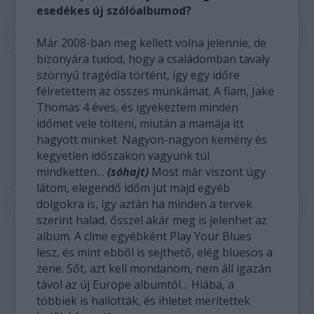
esedékes új szólóalbumod?
Már 2008-ban meg kellett volna jelennie, de
bizonyára tudod, hogy a családomban tavaly
szörnyű tragédia történt, így egy időre
félretettem az összes munkámat. A fiam, Jake
Thomas 4 éves, és igyekeztem minden
időmet vele tölteni, miután a mamája itt
hagyott minket. Nagyon-nagyon kemény és
kegyetlen időszakon vagyunk túl
mindketten…
(sóhajt)
Most már viszont úgy
látom, elegendő időm jut majd egyéb
dolgokra is, így aztán ha minden a tervek
szerint halad, ősszel akár meg is jelenhet az
album. A címe egyébként Play Your Blues
lesz, és mint ebből is sejthető, elég bluesos a
zene. Sőt, azt kell mondanom, nem áll igazán
távol az új Europe albumtól… Hiába, a
többiek is hallották, és ihletet merítettek