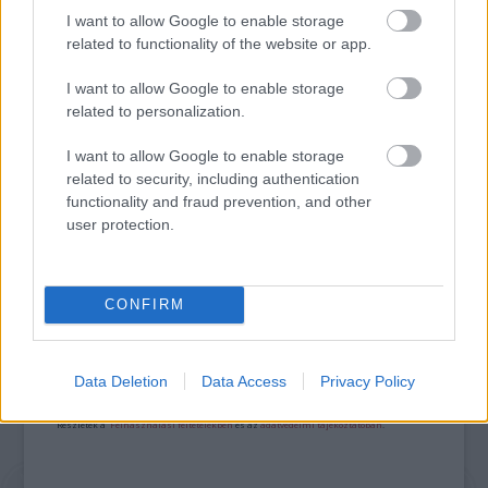
I want to allow Google to enable storage
related to functionality of the website or app.
I want to allow Google to enable storage
related to personalization.
I want to allow Google to enable storage
KELEMEN BARNABÁS: A FESZTIVÁL AKADÉMIA
related to security, including authentication
BUDAPEST JUBILEUMI 10. ÉVADA
functionality and fraud prevention, and other
user protection.
A bejegyzés trackback címe:
CONFIRM
https://kulturpart.hu/api/trackback/id/7856444
Kommentek:
A hozzászólások a
vonatkozó jogszabályok
értelmében felhasználói tartalomnak
Data Deletion
Data Access
Privacy Policy
minősülnek, értük a
szolgáltatás technikai
üzemeltetője semmilyen felelősséget
nem vállal, azokat nem ellenőrzi. Kifogás esetén forduljon a blog szerkesztőjéhez.
Részletek a
Felhasználási feltételekben
és az
adatvédelmi tájékoztatóban
.