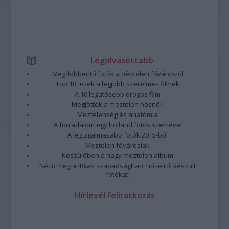
Legolvasottabb
Megdöbbentő fotók a néptelen fővárosról
Top 10: ezek a legjobb szerelmes filmek
A 10 legütősebb drogos film
Megjöttek a meztelen hősnők
Meztelenség és anatómia
A forradalom egy holland fotós szemével
A legizgalmasabb fotók 2015-ből
Meztelen fővárosiak
Készülőben a nagy meztelen album
Nézd meg a 48-as szabadságharc hőseiről készült
fotókat!
Hírlevél feliratkozás