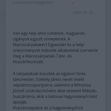
a szerző friss bejegyzései
2009. 07. 23.
Van egy hely ahol románok, magyarok,
cigányok együtt ünnepelnek. A
Marossárpatakért Egyesület és a helyi
önkormányzat második alkalommal szervezte
meg a Marossárpataki Tánc- és
Huszárfesztivált.
A sárpatakiak büszkék az egykori híres
táncmester, Székely János nevét viselő
néptánccsoportjukra, valamint a Miholcsa
József szobrászművész által vezetett Mátyás-
huszárokra, akik a katonai hagyományőrzést
ápolják.
Huszárcsapatok és a hagyományőrző