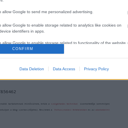
s.
to allow Google to send me personalized advertising.
o allow Google to enable storage related to analytics like cookies on
evice identifiers in apps.
„AZ EMBERT
ETNOFON AZ I.
„NEM TÖBB
o allow Google to enable storage related to functionality of the website
EMBERRÉ
ONIFESZT-EN
EZER EMBERRE
CONFIRM
TETTE…” –
UTAZUNK,
VASÁRNAP ZÁRT
HANEM EGY
o allow Google to enable storage related to personalization.
A DOMBOS FEST
VÁLOGATOTT
TÁRSASÁGRA”
Data Deletion
Data Access
Privacy Policy
o allow Google to enable storage related to security, including
cation functionality and fraud prevention, and other user protection.
/7856462
ználói tartalomnak minősülnek, értük a
szolgáltatás technikai
üzemeltetője semmilyen
forduljon a blog szerkesztőjéhez. Részletek a
Felhasználási feltételekben
és az
adatvédelmi