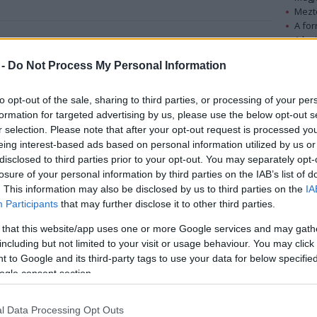
Mezt
A fo
A leg
ági koncertje után Carlos Santana gitárja
Mezt
 -
Do Not Process My Personal Information
62 éves gitárkirály egyedi Paul Reed Smith
Kész
Nézd
met rajongó, de a biztonságiak fülön csípték a
készü
to opt-out of the sale, sharing to third parties, or processing of your per
formation for targeted advertising by us, please use the below opt-out s
Hírle
r selection. Please note that after your opt-out request is processed y
i hallei koncertje után jutott be a backstage-be,
eing interest-based ads based on personal information utilized by us or
 gitárt. "A kiváló hangszer egyedi tervezésben
disclosed to third parties prior to your opt-out. You may separately opt-
ára, értéke több ezer euró" - mondta a
losure of your personal information by third parties on the IAB’s list of
vivője szerdán.
. This information may also be disclosed by us to third parties on the
IA
Participants
that may further disclose it to other third parties.
vették, hogy a férfi nem tartozik a stábhoz, és
 that this website/app uses one or more Google services and may gath
ngót átadták a rendőrségnek.
including but not limited to your visit or usage behaviour. You may click 
 to Google and its third-party tags to use your data for below specifi
ogle consent section.
l Data Processing Opt Outs