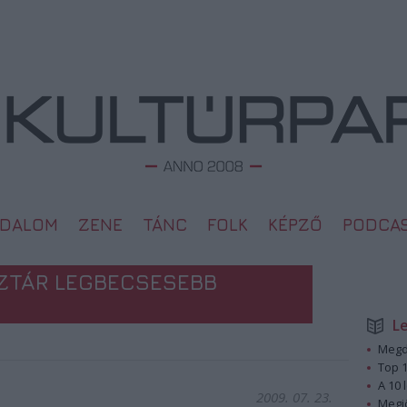
ODALOM
ZENE
TÁNC
FOLK
KÉPZŐ
PODCA
ZTÁR LEGBECSESEBB
L
Megd
Top 1
A 10 
2009. 07. 23.
Megj