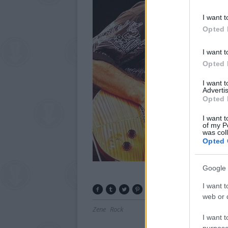
I want t
Opted 
I want t
Opted 
I want 
Advertis
Opted 
I want t
of my P
was col
Opted 
Google 
I want t
web or d
Zene
Rock
I want t