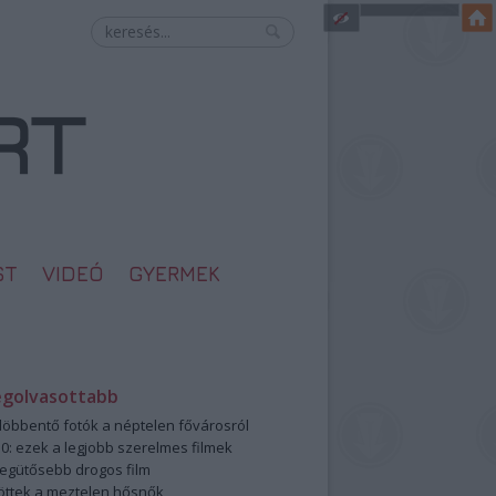
ST
VIDEÓ
GYERMEK
egolvasottabb
öbbentő fotók a néptelen fővárosról
0: ezek a legjobb szerelmes filmek
legütősebb drogos film
öttek a meztelen hősnők