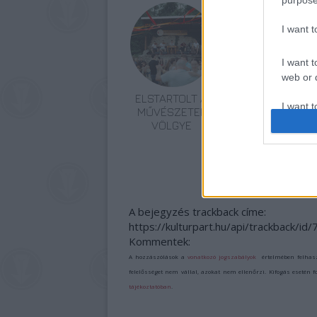
purpose
I want 
I want t
web or d
ELSTARTOLT A
AZ EMBERSÉG
I want t
MŰVÉSZETEK
ÜNNEPE
or app.
VÖLGYE
I want t
I want t
authenti
A bejegyzés trackback címe:
https://kulturpart.hu/api/trackback/id
Kommentek:
A hozzászólások a
vonatkozó jogszabályok
értelmében felhas
felelősséget nem vállal, azokat nem ellenőrzi. Kifogás esetén 
tájékoztatóban
.