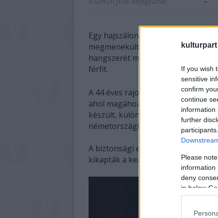
a szerző friss bejegyzései
Egy hajszálon múlt, hogy németorsz
kulturpart
megmenekült az enyves kezektől: a 
hangszerét már magához vette a né
férfit.
If you wish 
sensitive in
confirm you
A 44 éves rajongó a zenész kedd est
continue se
ahol magához ragadta az elektromos
information 
készült, külön Carlos Santana szám
further disc
németországi város rendőrségi szó
participants
Downstream 
A biztonsági emberek azonban észre
Please note
kikapták a kezéből a gitárt. A rajo
information 
deny consent
in below Go
Persona