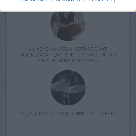
A HAGYOMÁNY ÉS A KORTÁRS DIVAT
TALÁLKOZÁSA – „KIS FEKETE” DIVATBEMUTATÓ
A HAGYOMÁNYOK HÁZÁBAN
IMÁDJA A TÁNCOT? AKKOR MISKOLCON A HELYE!