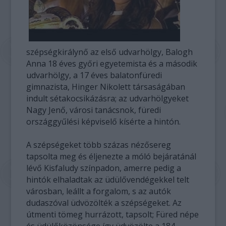
szépségkirálynő az első udvarhölgy, Balogh
Anna 18 éves győri egyetemista és a második
udvarhölgy, a 17 éves balatonfüredi
gimnazista, Hinger Nikolett társaságában
indult sétakocsikázásra; az udvarhölgyeket
Nagy Jenő, városi tanácsnok, füredi
országgyűlési képviselő kísérte a hintón.
A szépségeket több százas nézősereg
tapsolta meg és éljenezte a móló bejáratánál
lévő Kisfaludy színpadon, amerre pedig a
hintók elhaladtak az üdülővendégekkel telt
városban, leállt a forgalom, s az autók
dudaszóval üdvözölték a szépségeket. Az
útmenti tömeg hurrázott, tapsolt; Füred népe