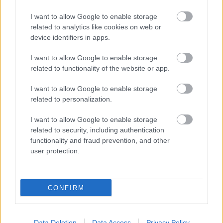
an szórakoztak a rangos mulatságban -, s
szerinte is "hihetetlenül erős" volt a
I want to allow Google to enable storage
related to analytics like cookies on web or
szépségek mezőnye. Itt vesztesek nincsenek,
device identifiers in apps.
a hölgyek valamennyien gyönyörűek,
fiatalok, vidámak és nyertesek voltak -
I want to allow Google to enable storage
mondta a város polgármestere.
related to functionality of the website or app.
I want to allow Google to enable storage
related to personalization.
Divat
Lavór
I want to allow Google to enable storage
related to security, including authentication
functionality and fraud prevention, and other
user protection.
CONFIRM
TRADÍCIÓ ÉS ELEGANCIA TALÁLKOZÁSA –
ÁTADTÁK A KIS FEKETE PÁLYÁZAT DÍJAIT
Data Deletion
Data Access
Privacy Policy