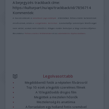
A bejegyzés trackback címe:
https://kulturpart.hu/api/trackback/id/7856714
Kommentek:
A hozzászólások a
vonatkozó jogszabályok
értelmében felhasználói tartalomnak
minősülnek, értük a
szolgáltatás technikai
üzemeltetője semmilyen felelősséget
nem vállal, azokat nem ellenőrzi. Kifogás esetén forduljon a blog szerkesztőjéhez.
Részletek a
Felhasználási feltételekben
és az
adatvédelmi tájékoztatóban
.
Legolvasottabb
Megdöbbentő fotók a néptelen fővárosról
Top 10: ezek a legjobb szerelmes filmek
A 10 legütősebb drogos film
Megjöttek a meztelen hősnők
Meztelenség és anatómia
A forradalom egy holland fotós szemével