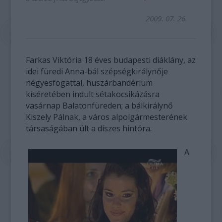
2009. 07. 26.
Farkas Viktória 18 éves budapesti diáklány, az
idei füredi Anna-bál szépségkirálynője
négyesfogattal, huszárbandérium
kíséretében indult sétakocsikázásra
vasárnap Balatonfüreden; a bálkirálynő
Kiszely Pálnak, a város alpolgármesterének
társaságában ült a díszes hintóra.
A