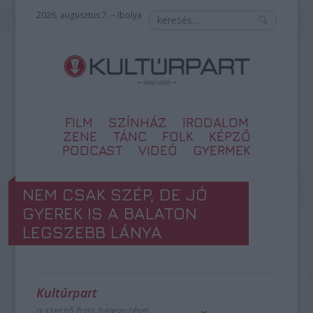
2026. augusztus 7. – Ibolya
FILM
SZÍNHÁZ
IRODALOM
ZENE
TÁNC
FOLK
KÉPZŐ
PODCAST
VIDEÓ
GYERMEK
NEM CSAK SZÉP, DE JÓ
GYEREK IS A BALATON
LEGSZEBB LÁNYA
Kultúrpart
a szerző friss bejegyzései