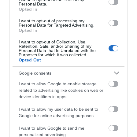
úgy látja, hogy az utóbbi évek egyik
Personal Data.
legsikeresebb és legelegánsabb Anna-bálját
Opted In
rendezték meg. Mint mondta: többek szerint
a legelőkelőbb bécsi bálokat is felűlmúlta
I want to opt-out of processing my
Personal Data for Targeted Advertising.
eleganciában, jó hangulatban a mostani
Opted In
Anna-bál. Óriási tömeget vonzottak az
úgynevezett kísérő rendezvények is - tette
I want to opt-out of Collection, Use,
Retention, Sale, and/or Sharing of my
hozzá.
Personal Data that Is Unrelated with the
Purposes for which it was collected.
Opted Out
Debrecen városának díszvendégsége igazi
telitalálat volt, "bőkezű nagy testvérként jött
Google consents
el" a Balatonhoz és mutatkozott be -
vélekedett a polgármester, hozzátéve: bízik
I want to allow Google to enable storage
related to advertising like cookies on web or
abban, hogy viszonozni tudják majd a "cívis
device identifiers in apps.
város" kedvességét, sikeres füredi
bemutatkozását.
I want to allow my user data to be sent to
Google for online advertising purposes.
A polgármester szerint az idei Anna-bál iránt
is rendkívüli volt az érdeklődés, az Anna
I want to allow Google to send me
Grand Hotel zsúfolásig megtelt - közel 500-
personalized advertising.