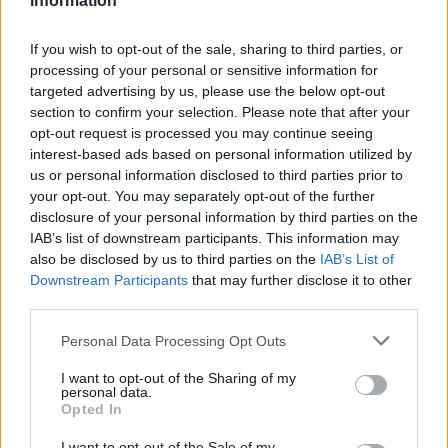
Information
A szépség elmondta: a jövő évi érettségi után
If you wish to opt-out of the sale, sharing to third parties, or
a budapesti testnevelési főiskolán szeretne
processing of your personal or sensitive information for
tovább tanulni sportmenedzseri szakon. Az
targeted advertising by us, please use the below opt-out
ajándékként kapott egyiptomi utat a
section to confirm your selection. Please note that after your
szüleinek szeretné felajánlani, ha ebbe a
opt-out request is processed you may continue seeing
jutalmazó Duna Televízió beleegyezik -
interest-based ads based on personal information utilized by
mondta. Hozzátette: ha ez nem lehetséges,
us or personal information disclosed to third parties prior to
akkor hárman szeretnének utazni, egyikük
your opt-out. You may separately opt-out of the further
után befizetve a költségeket. Ő már volt
disclosure of your personal information by third parties on the
IAB’s list of downstream participants. This information may
Egyiptomban - jegyezte meg.
also be disclosed by us to third parties on the
IAB’s List of
Downstream Participants
that may further disclose it to other
Nem csak szép, de "jó gyerek" is - mondta a
third parties.
szépségkirálynőről édesanyja, Farkasné Sári
Viktória.
Please note that this website/app uses one or more Google
Personal Data Processing Opt Outs
services and may gather and store information including but
Bóka István, Balatonfüred polgármestere az
not limited to your visit or usage behaviour. You may click to
I want to opt-out of the Sharing of my
personal data.
grant or deny consent to Google and its third-party tags to
MTI-nek azt hangsúlyozta, hogy igen pozitív
Opted In
use your data for below specified purposes in below Google
visszajelzéseket kaptak a bálról, s maga is
consent section.
I want to opt-out of the Sale of my