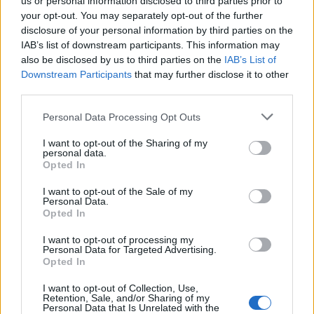
us or personal information disclosed to third parties prior to
your opt-out. You may separately opt-out of the further
Kezdve azzal, hogy bortönben ül, és
disclosure of your personal information by third parties on the
börtönben ült anyja halálakor is, drogfüggő
IAB’s list of downstream participants. This information may
és drogkereskedő. A mama arról
also be disclosed by us to third parties on the
IAB’s List of
gondoskodott, hogy egy összegben
Downstream Participants
that may further disclose it to other
Redmond ne vehesse át a milliókat, csak havi
third parties.
részletekben – őszintén reméljük, hogy telik
Please note that this website/app uses one or more Google
Personal Data Processing Opt Outs
majd belőle anyagra. Ryan O’Nealről nem
services and may gather and store information including but
gondoskodott, de hát így alakult.
not limited to your visit or usage behaviour. You may click to
I want to opt-out of the Sharing of my
personal data.
grant or deny consent to Google and its third-party tags to
Opted In
Gyomorforgató civakodás a haldokló
use your data for below specified purposes in below Google
világsztár ágyánál - ITT!
consent section.
I want to opt-out of the Sale of my
Personal Data.
Opted In
I want to opt-out of processing my
Personal Data for Targeted Advertising.
Lavór
Opted In
I want to opt-out of Collection, Use,
Retention, Sale, and/or Sharing of my
Personal Data that Is Unrelated with the