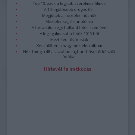
Top 10: ezek a legjobb szerelmes filmek
A 10 legütősebb drogos film
Megjöttek a meztelen hősnők
Meztelenség és anatómia
A forradalom egy holland fotós szemével
A legizgalmasabb fotók 2015-ből
Meztelen fővárosiak
Készülőben a nagy meztelen album
Nézd meg a 48-as szabadságharc hőseiről készült
fotókat!
Hírlevél feliratkozás