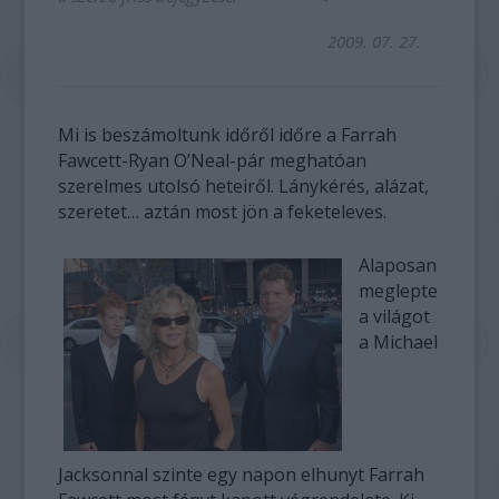
2009. 07. 27.
Mi is beszámoltunk időről időre a Farrah
Fawcett-Ryan O’Neal-pár meghatóan
szerelmes utolsó heteiről. Lánykérés, alázat,
szeretet… aztán most jön a feketeleves.
Alaposan
meglepte
a világot
a Michael
Jacksonnal szinte egy napon elhunyt Farrah