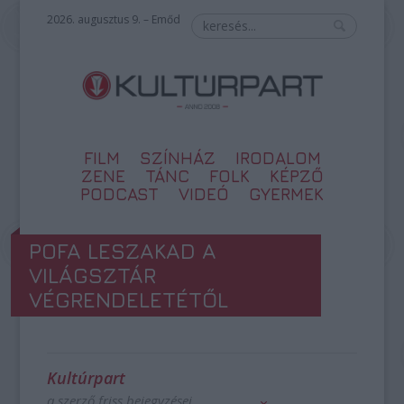
2026. augusztus 9. – Emőd
FILM
SZÍNHÁZ
IRODALOM
ZENE
TÁNC
FOLK
KÉPZŐ
PODCAST
VIDEÓ
GYERMEK
POFA LESZAKAD A
VILÁGSZTÁR
VÉGRENDELETÉTŐL
Kultúrpart
a szerző friss bejegyzései