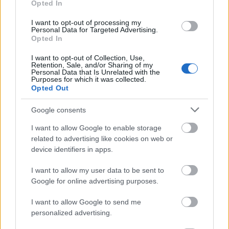
Opted In
valamiért nem tetszettem a zsűrinek. Mivel úgy
gondoltam, hogy talán a szarkalábaim miatt volt,
I want to opt-out of processing my
a barátom befizetett egy botox-kezelésre. Mivel
Personal Data for Targeted Advertising.
Opted In
nem voltam teljesen elégedett az eredménnyel
még egy kollagénes ráncfeltöltést is elvégeztek
I want to opt-out of Collection, Use,
rajtam. Ezzel együtt már úgy éreztem alkalmas
Retention, Sale, and/or Sharing of my
Personal Data that Is Unrelated with the
lehetek a Miss Plastic versenyre, de teljesen
Purposes for which it was collected.
elkeseredtem, amikor megláttam, hogy a botox
Opted Out
nem elég! Pedig ezek az arckezelések is ugyanúgy
fájnak ám, mint egy plasztikai műtét. Ezt egy
Google consents
barátnőmtől tudom. Kérem engedjék, hogy
I want to allow Google to enable storage
jelentkezhessek a versenyre, mert ez nekem és a
related to advertising like cookies on web or
barátomnak is nagyon fontos lenne.
device identifiers in apps.
Üdv: Mia
I want to allow my user data to be sent to
Kedves Mia!
Google for online advertising purposes.
I want to allow Google to send me
A szabályzatot sajnos nem áll módunkban
personalized advertising.
megváltoztatni. Tanácsoljuk, hogy keress fel egy
plasztikai sebészetet. Októberig még a hegek is