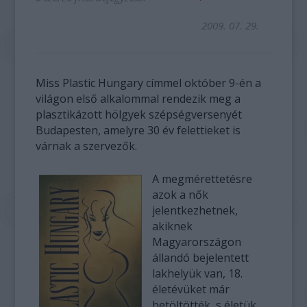
2009. 07. 29.
Miss Plastic Hungary címmel október 9-én a
világon első alkalommal rendezik meg a
plasztikázott hölgyek szépségversenyét
Budapesten, amelyre 30 év felettieket is
várnak a szervezők.
A megmérettetésre
azok a nők
jelentkezhetnek,
akiknek
Magyarországon
állandó bejelentett
lakhelyük van, 18.
életévüket már
betöltötték, s életük