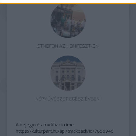
ETNOFON AZ I. ONIFESZT-EN
NÉPMŰVÉSZET EGÉSZ ÉVBEN!
A bejegyzés trackback címe:
https://kulturpart.hu/api/trackback/id/7856946