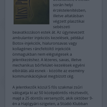
során helyi
érzéstelenítésben,
illetve altatásban
végzett plasztikai
sebészeti
beavatkozáson estek át. Az úgynevezett
ambulanter injekciós kezelések, például
Botox-injekciók, hialuronsavas vagy
kollagénes ráncfeltöltő injekciók
önmagukban nem elégségesek a
jelentkezéshez. A lézeres, savas, illetve
mechanikus bőrfelület-kezelések egyéni
elbírálás alá esnek - közölte az esemény
kommunikációjával megbízott cég.
A jelentkezők közül 5 fős szakmai zsűri
válogatja ki az 50 középdöntős résztvevőt,
majd a 25 döntős versenyzőt, akik október 9-
én a Hajógyári-szigeten, a Stúdió Klubban