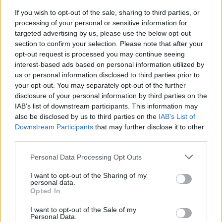
esemény, hogy segítségével a társadalom
If you wish to opt-out of the sale, sharing to third parties, or
megtapasztalja: a plasztikai sebész
processing of your personal or sensitive information for
beavatkozásával elérhetőek a szép és ízléses
targeted advertising by us, please use the below opt-out
női külsők olyan esetekben is, amikor azt a
section to confirm your selection. Please note that after your
opt-out request is processed you may continue seeing
természet már nem teszi lehetővé. Az
interest-based ads based on personal information utilized by
operáció megvalósítja a páciens álmait, ezzel
us or personal information disclosed to third parties prior to
régi gátlásosságától szabadulhat meg új
your opt-out. You may separately opt-out of the further
perspektívákat nyitva meg önmaga előtt.
disclosure of your personal information by third parties on the
IAB’s list of downstream participants. This information may
A versenyre az érdeklődők a
also be disclosed by us to third parties on the
IAB’s List of
www.missplastichungary.com
honlapon
Downstream Participants
that may further disclose it to other
regisztrálhatnak.
third parties.
Please note that this website/app uses one or more Google
Personal Data Processing Opt Outs
Apropó
services and may gather and store information including but
not limited to your visit or usage behaviour. You may click to
I want to opt-out of the Sharing of my
Kedves Főszervezők!
personal data.
grant or deny consent to Google and its third-party tags to
Opted In
use your data for below specified purposes in below Google
Kérem segítsenek! Nem olyan rég a barátom
consent section.
I want to opt-out of the Sale of my
benevezett egy szépségversenyre, ahol sajnos
Personal Data.