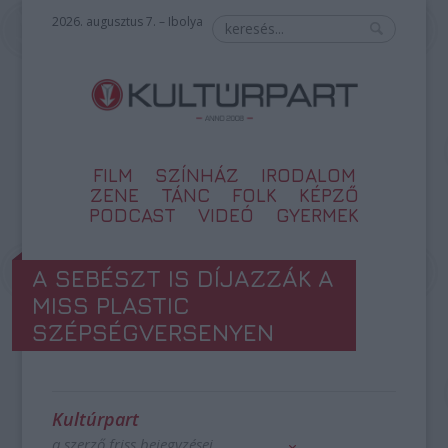
2026. augusztus 7. – Ibolya
FILM
SZÍNHÁZ
IRODALOM
ZENE
TÁNC
FOLK
KÉPZŐ
PODCAST
VIDEÓ
GYERMEK
A SEBÉSZT IS DÍJAZZÁK A
MISS PLASTIC
SZÉPSÉGVERSENYEN
Kultúrpart
a szerző friss bejegyzései