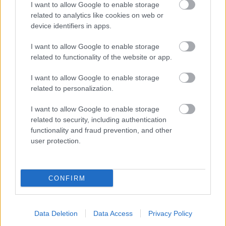
I want to allow Google to enable storage
begyógyulnak. Siess, nehogy lemaradj!
related to analytics like cookies on web or
device identifiers in apps.
Morfond Irma
I want to allow Google to enable storage
Még a sztárok esetében sem sül el mindig jól
related to functionality of the website or app.
a plasztika! Bizarr szilikonmell
ITT!
I want to allow Google to enable storage
related to personalization.
I want to allow Google to enable storage
related to security, including authentication
Lavór
functionality and fraud prevention, and other
user protection.
CONFIRM
Data Deletion
Data Access
Privacy Policy
SZAVAKKAL FESTENI