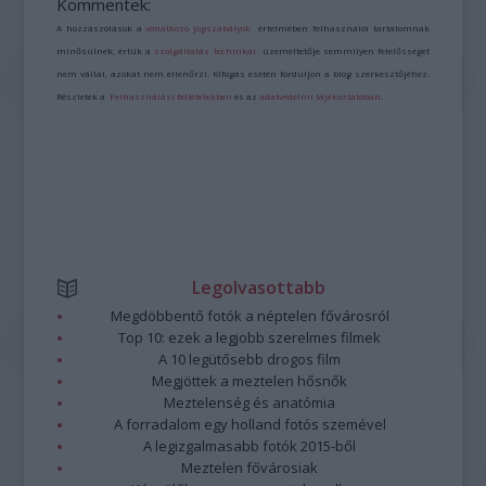
Kommentek:
A hozzászólások a
vonatkozó jogszabályok
értelmében felhasználói tartalomnak
minősülnek, értük a
szolgáltatás technikai
üzemeltetője semmilyen felelősséget
nem vállal, azokat nem ellenőrzi. Kifogás esetén forduljon a blog szerkesztőjéhez.
Részletek a
Felhasználási feltételekben
és az
adatvédelmi tájékoztatóban
.
Legolvasottabb
Megdöbbentő fotók a néptelen fővárosról
Top 10: ezek a legjobb szerelmes filmek
A 10 legütősebb drogos film
Megjöttek a meztelen hősnők
Meztelenség és anatómia
A forradalom egy holland fotós szemével
A legizgalmasabb fotók 2015-ből
Meztelen fővárosiak