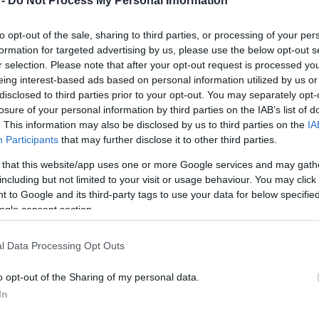
 -
Do Not Process My Personal Information
Mezt
A fo
to opt-out of the sale, sharing to third parties, or processing of your per
A leg
formation for targeted advertising by us, please use the below opt-out s
el a Hajómodellezők Nyílt Európa-bajnokságát
Mezt
r selection. Please note that after your opt-out request is processed y
az Orosháza melletti Gyopárosfürdőn, a Gyopárosi
Kész
eing interest-based ads based on personal information utilized by us or
Nézd
készü
disclosed to third parties prior to your opt-out. You may separately opt-
losure of your personal information by third parties on the IAB’s list of
Várhatóan 21 országból, közte Franciaországból,
Hírle
. This information may also be disclosed by us to third parties on the
IA
Németországból, Angliából, valamint
Participants
that may further disclose it to other third parties.
Hongkongból is érkeznek versenyzők az
 that this website/app uses one or more Google services and may gath
augusztus 9-ig tartó, több futamból álló
including but not limited to your visit or usage behaviour. You may click 
versenyre - mondta Nóbik Gyula, a rendezvény
 to Google and its third-party tags to use your data for below specifi
egyik szervezője, a helyi modellezőklub vezetője.
ogle consent section.
A dieselmotoros, távirányítású modelleknek egy
l Data Processing Opt Outs
"M" betűhöz hasonló, 350 méter hosszúságú, öt
niük. Az lesz a győztes, aki egy-egy félórás
o opt-out of the Sharing of my personal data.
a külön erre a célra gyártott hajómodellekkel.
In
 vizsgázik, hanem a hajó irányítójának