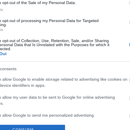
o opt-out of the Sale of my Personal Data.
sebességgel száguldó modelleket nem könnyű
In
i.
to opt-out of processing my Personal Data for Targeted
ing.
In
o opt-out of Collection, Use, Retention, Sale, and/or Sharing
ersonal Data that Is Unrelated with the Purposes for which it
lected.
Out
consents
o allow Google to enable storage related to advertising like cookies on
evice identifiers in apps.
o allow my user data to be sent to Google for online advertising
s.
to allow Google to send me personalized advertising.
o allow Google to enable storage related to analytics like cookies on
CONFIRM