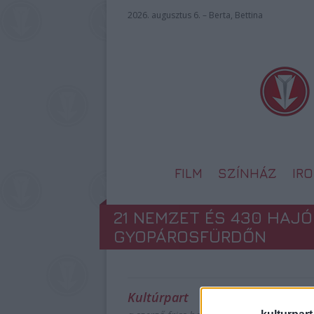
2026. augusztus 6. – Berta, Bettina
FILM
SZÍNHÁZ
IR
21 NEMZET ÉS 430 HAJÓ
GYOPÁROSFÜRDŐN
Kultúrpart