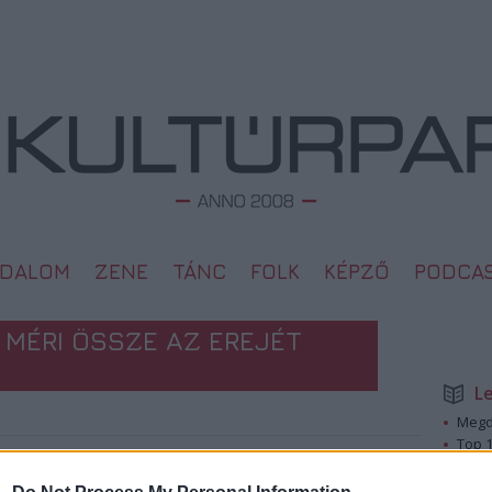
ODALOM
ZENE
TÁNC
FOLK
KÉPZŐ
PODCA
 MÉRI ÖSSZE AZ EREJÉT
L
Megd
Top 1
A 10 
2009. 07. 30.
Megj