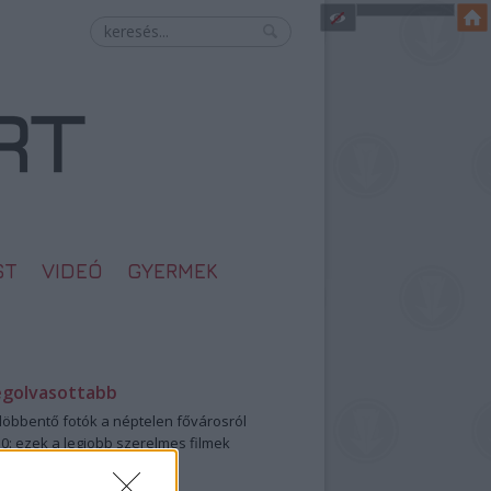
ST
VIDEÓ
GYERMEK
egolvasottabb
öbbentő fotók a néptelen fővárosról
0: ezek a legjobb szerelmes filmek
legütősebb drogos film
öttek a meztelen hősnők