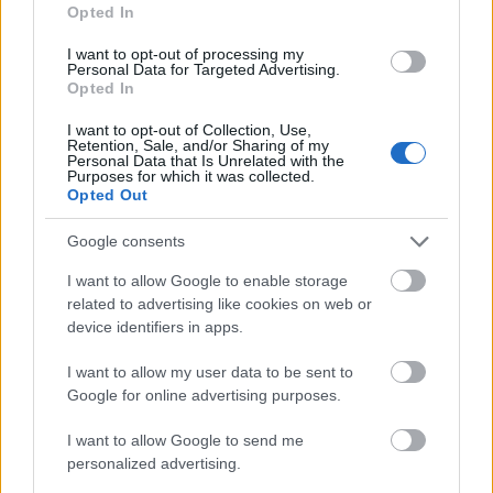
legvérmesebb reményeket a stúdió, ám
Opted In
mindkét produkció sztárigényes és költséges
vállalkozás, ezért nem tudni pontosan, mikor
I want to opt-out of processing my
Personal Data for Targeted Advertising.
vágnak bele.
Opted In
I want to opt-out of Collection, Use,
Retention, Sale, and/or Sharing of my
Personal Data that Is Unrelated with the
Purposes for which it was collected.
Film
Külföldi
Hollywoodi filmipar
Opted Out
Google consents
I want to allow Google to enable storage
related to advertising like cookies on web or
device identifiers in apps.
I want to allow my user data to be sent to
SZEMBE MERSZ NÉZNI AZZAL, AKIVÉ
Google for online advertising purposes.
VÁLHATTÁL VOLNA?
I want to allow Google to send me
personalized advertising.