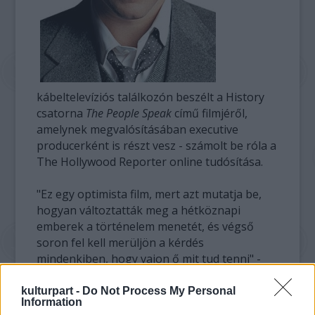
kábeltelevíziós találkozón beszélt a History
csatorna
The People Speak
című filmjéről,
amelynek megvalósításában executive
producerként is részt vesz - számolt be róla a
The Hollywood Reporter online tudósítása.
"Ez egy optimista film, mert azt mutatja be,
hogyan változtatták meg a hétköznapi
emberek a történelem menetét, és végső
soron fel kell merüljön a kérdés
mindenkiben, hogy vajon ő mit tud tenni" -
idézte a thr.com portál cikke Damont, aki
többek között Amerika függetlenségének
kulturpart -
Do Not Process My Personal
Information
kikiáltását citálja a produkcióban.