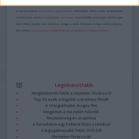
Kommentek:
A hozzászólások a
vonatkozó jogszabályok
értelmében felhasználói tartalomnak
minősülnek, értük a
szolgáltatás technikai
üzemeltetője semmilyen felelősséget
nem vállal, azokat nem ellenőrzi. Kifogás esetén forduljon a blog szerkesztőjéhez.
Részletek a
Felhasználási feltételekben
és az
adatvédelmi tájékoztatóban
.
Legolvasottabb
Megdöbbentő fotók a néptelen fővárosról
Top 10: ezek a legjobb szerelmes filmek
A 10 legütősebb drogos film
Megjöttek a meztelen hősnők
Meztelenség és anatómia
A forradalom egy holland fotós szemével
A legizgalmasabb fotók 2015-ből
Meztelen fővárosiak