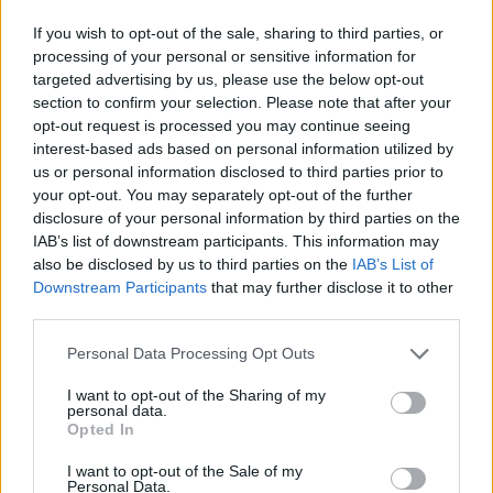
If you wish to opt-out of the sale, sharing to third parties, or
A film Howard Zinn népszerű történelmi
processing of your personal or sensitive information for
munkái - az A People's History of the United
targeted advertising by us, please use the below opt-out
States és az Anthony Arnove-val közösen
section to confirm your selection. Please note that after your
jegyzett Voices of A People's History -
opt-out request is processed you may continue seeing
nyomán készül, amelyek a hagyományos
interest-based ads based on personal information utilized by
történelemkönyvekből kimaradt
us or personal information disclosed to third parties prior to
momentumokat idéznek, amikor az
your opt-out. You may separately opt-out of the further
amerikaiak szembeszálltak az
disclosure of your personal information by third parties on the
igazságtalansággal vagy a háborúval -
IAB’s list of downstream participants. This information may
szerepel a produkció honlapján
also be disclosed by us to third parties on the
IAB’s List of
Downstream Participants
that may further disclose it to other
(
www.thepeoplespesk.com
).
third parties.
A Bourne-trilógia várható bővítéséről is a
Please note that this website/app uses one or more Google
Personal Data Processing Opt Outs
hollywoodi mozis szaklap adott hírt a héten a
services and may gather and store information including but
Universal filmstúdió tervezett munkáit
not limited to your visit or usage behaviour. You may click to
I want to opt-out of the Sharing of my
personal data.
számba véve. A lap szerint az Apádra ütök
grant or deny consent to Google and its third-party tags to
Opted In
harmadik részével együtt az amnéziás
use your data for below specified purposes in below Google
consent section.
ügynök negyedik akciójához fűz a
I want to opt-out of the Sale of my
Personal Data.