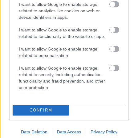
I want to allow Google to enable storage
related to analytics like cookies on web or
device identifiers in apps.
I want to allow Google to enable storage
TERMÉSZETFELETTI ERŐK ÉS ELFELEDETT
related to functionality of the website or app.
TITKOK: ITT A SHELBY OAKS – A GONOSZ
NYOMÁBAN MAGYAR ELŐZETESE
I want to allow Google to enable storage
related to personalization.
I want to allow Google to enable storage
related to security, including authentication
functionality and fraud prevention, and other
user protection.
SZÁGULDÁS, SÁRKÁNYOK, ROSSZFIÚK – A NYÁR
10 LEGKEDVELTEBB MOZIJA MAGYARORSZÁGON
CONFIRM
A bejegyzés trackback címe:
Data Deletion
Data Access
Privacy Policy
https://kulturpart.hu/api/trackback/id/7857122