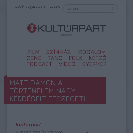
2026. augusztus 8. – László
FILM
SZÍNHÁZ
IRODALOM
ZENE
TÁNC
FOLK
KÉPZŐ
PODCAST
VIDEÓ
GYERMEK
MATT DAMON A
TÖRTÉNELEM NAGY
KÉRDÉSEIT FESZEGETI
Kultúrpart
a szerző friss bejegyzései