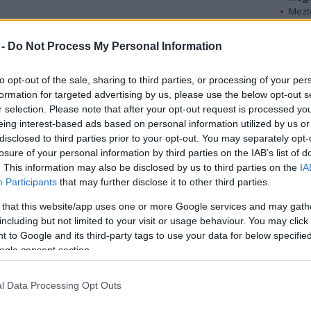
Mezt
A fo
grárfórummal, valamint sok kulturális és
A leg
 -
Do Not Process My Personal Information
közönséget a hétvégén Bonyhádon a Tarka
Mezt
hádi tájfajta, a vöröstarka szarvasmarha.
Kész
to opt-out of the sale, sharing to third parties, or processing of your per
Nézd
készü
formation for targeted advertising by us, please use the below opt-out s
gramot már
r selection. Please note that after your opt-out request is processed y
g a Völgység
Hírle
eing interest-based ads based on personal information utilized by us or
y szakmai
disclosed to third parties prior to your opt-out. You may separately opt-
asmarha-
losure of your personal information by third parties on the IAB’s list of
. This information may also be disclosed by us to third parties on the
IA
sztronómiai
Participants
that may further disclose it to other third parties.
 az MTI-nek
 that this website/app uses one or more Google services and may gath
ty Mihály
including but not limited to your visit or usage behaviour. You may click 
 to Google and its third-party tags to use your data for below specifi
ogle consent section.
foglalkozó agrárszakmai fórum nyitja meg, amelyen
az európai uniós támogatásokról esik szó.
l Data Processing Opt Outs
dési ház szabadtéri színpadán kóstolhatja meg a