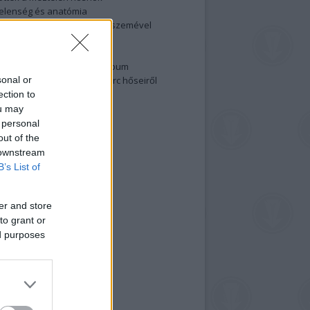
elenség és anatómia
rradalom egy holland fotós szemével
izgalmasabb fotók 2015-ből
elen fővárosiak
ülőben a nagy meztelen album
sonal or
 meg a 48-as szabadságharc hőseiről
lt fotókat!
ection to
ou may
vél feliratkozás
 personal
out of the
 downstream
B’s List of
er and store
to grant or
ed purposes