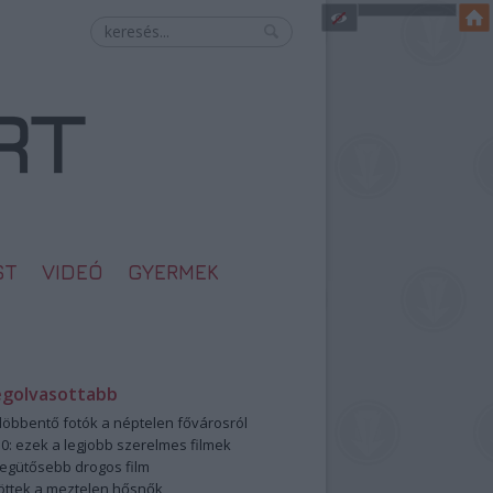
ST
VIDEÓ
GYERMEK
egolvasottabb
öbbentő fotók a néptelen fővárosról
0: ezek a legjobb szerelmes filmek
legütősebb drogos film
öttek a meztelen hősnők