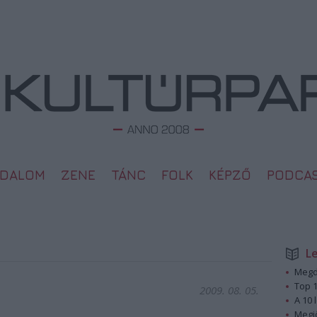
ODALOM
ZENE
TÁNC
FOLK
KÉPZŐ
PODCA
L
Megd
Top 1
2009. 08. 05.
A 10 
Megj