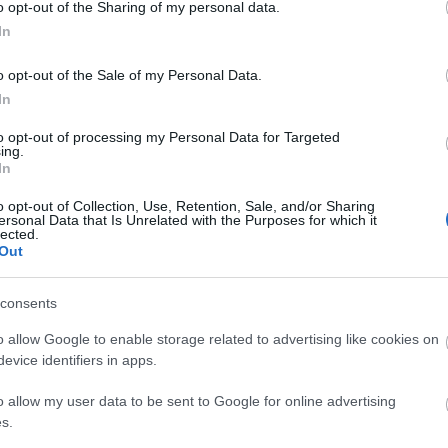
o opt-out of the Sharing of my personal data.
sterszakács által nyárson sütött ökröt,
In
ült ételekből rendeznek főzőversenyt nyolcfős
eket Faddi Varga János királyi mesterszakács
o opt-out of the Sale of my Personal Data.
In
nálja borait, köztük bonyhádi, szekszárdi, bátaapáti
to opt-out of processing my Personal Data for Targeted
 meg a résztvevők. A kulturális programok sorában
ing.
In
arka Fotópályázatra érkezett fényképekből. A
éppel nevezett. A művelődési központ a
o opt-out of Collection, Use, Retention, Sale, and/or Sharing
fotót mutat be. A 2009-es pályázat első díját a
ersonal Data that Is Unrelated with the Purposes for which it
lected.
 második díjat egy csíkszeredai fotósnak, Szabó
Out
consents
o allow Google to enable storage related to advertising like cookies on
evice identifiers in apps.
o allow my user data to be sent to Google for online advertising
s.