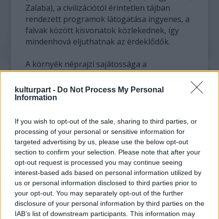
Zalaba), a civilizációtól érintetlen tájban
rendezett programok látogatása ingyenes, a
falvak között kisvonatok közlekednek, így
mindenhová eljuthatnak az érdeklődők.
A környék néprajzi sajátossága a
kurtaszoknyás viselet, ebből is kapnak
ízelítőt a látogatók, mert a helyi
kulturpart -
Do Not Process My Personal
folklórcsoportok és hagyományőrzők is
Information
bemutatkoznak az egyes helyszíneken. Lesz
zenei, folklór, bábos, színházi és irodalmi
If you wish to opt-out of the sale, sharing to third parties, or
színpad, továbbá haditorna-bemutatók és
processing of your personal or sensitive information for
kézműves foglalkozások. A részletes
targeted advertising by us, please use the below opt-out
section to confirm your selection. Please note that after your
program a
www.eurohidalapitvany.hu
oldalon
opt-out request is processed you may continue seeing
érhető el.
interest-based ads based on personal information utilized by
us or personal information disclosed to third parties prior to
A "kurtaszoknyás" falvakban az asszonyok
your opt-out. You may separately opt-out of the further
rövid szoknyában járnak, ezt a hagyomány
disclosure of your personal information by third parties on the
szerint a török időkben az esztergomi bég
IAB’s list of downstream participants. This information may