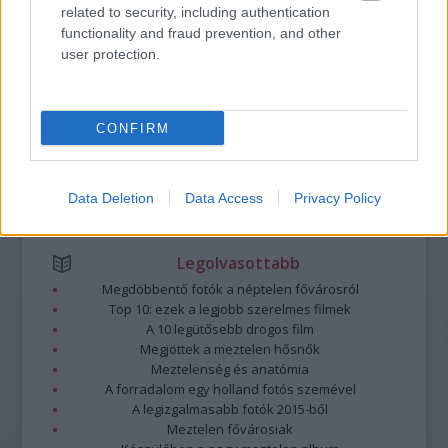
Kommentek:
related to security, including authentication
A hozzászólások a
vonatkozó jogszabályok
értelmében felhasználói tartalomnak
functionality and fraud prevention, and other
minősülnek, értük a
szolgáltatás technikai
üzemeltetője semmilyen felelősséget
user protection.
nem vállal, azokat nem ellenőrzi. Kifogás esetén forduljon a blog szerkesztőjéhez.
Részletek a
Felhasználási feltételekben
és az
adatvédelmi tájékoztatóban
.
CONFIRM
Data Deletion
Data Access
Privacy Policy
Legolvasottabb
Megdöbbentő fotók a néptelen fővárosról
Top 10: ezek a legjobb szerelmes filmek
A 10 legütősebb drogos film
Megjöttek a meztelen hősnők
Meztelenség és anatómia
A forradalom egy holland fotós szemével
A legizgalmasabb fotók 2015-ből
Meztelen fővárosiak