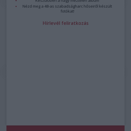
Készülőben a nagy meztelen album
Nézd meg a 48-as szabadságharc hőseiről készült
fotókat!
Hírlevél feliratkozás