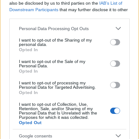
rendelte el, mert látni akarta a menyecskék
also be disclosed by us to third parties on the
IAB’s List of
lábát. Parancsára megkurtították a szoknyát,
Downstream Participants
that may further disclose it to other
de derekát - a mai divathoz hasonlóan - csípő
third parties.
alá engedték, és hozzá hosszú, piros csizmát
Please note that this website/app uses one or more Google
Personal Data Processing Opt Outs
húztak, így jártak túl a bég eszén.
services and may gather and store information including but
not limited to your visit or usage behaviour. You may click to
I want to opt-out of the Sharing of my
personal data.
grant or deny consent to Google and its third-party tags to
Opted In
use your data for below specified purposes in below Google
consent section.
I want to opt-out of the Sale of my
Folk
Personal Data.
Opted In
I want to opt-out of processing my
Personal Data for Targeted Advertising.
Opted In
I want to opt-out of Collection, Use,
Retention, Sale, and/or Sharing of my
Personal Data that Is Unrelated with the
Purposes for which it was collected.
SZAVAKKAL FESTENI
Opted Out
Google consents