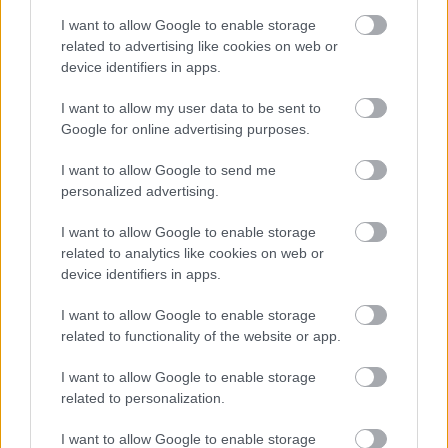
I want to allow Google to enable storage
related to advertising like cookies on web or
device identifiers in apps.
I want to allow my user data to be sent to
„AZ EMBERT EMBERRÉ TETTE…” – VASÁRNAP
Google for online advertising purposes.
ZÁRT A DOMBOS FEST
I want to allow Google to send me
personalized advertising.
I want to allow Google to enable storage
related to analytics like cookies on web or
device identifiers in apps.
„NEM TÖBB EZER EMBERRE UTAZUNK, HANEM
I want to allow Google to enable storage
EGY VÁLOGATOTT TÁRSASÁGRA”
related to functionality of the website or app.
I want to allow Google to enable storage
related to personalization.
A bejegyzés trackback címe:
https://kulturpart.hu/api/trackback/id/7857542
I want to allow Google to enable storage