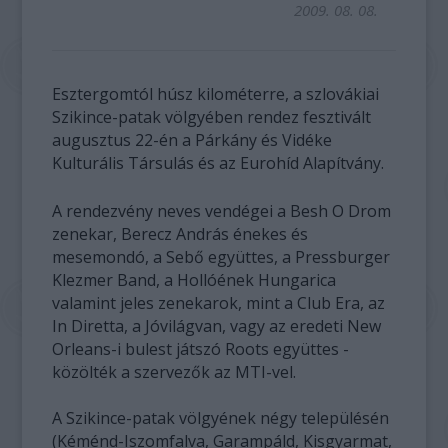
2009. 08. 08.
Esztergomtól húsz kilométerre, a szlovákiai
Szikince-patak völgyében rendez fesztivált
augusztus 22-én a Párkány és Vidéke
Kulturális Társulás és az Eurohíd Alapítvány.
A rendezvény neves vendégei a Besh O Drom
zenekar, Berecz András énekes és
mesemondó, a Sebő együttes, a Pressburger
Klezmer Band, a Hollóének Hungarica
valamint jeles zenekarok, mint a Club Era, az
In Diretta, a Jóvilágvan, vagy az eredeti New
Orleans-i bulest játszó Roots együttes -
közölték a szervezők az MTI-vel.
A Szikince-patak völgyének négy településén
(Kéménd-Iszomfalva, Garampáld, Kisgyarmat,