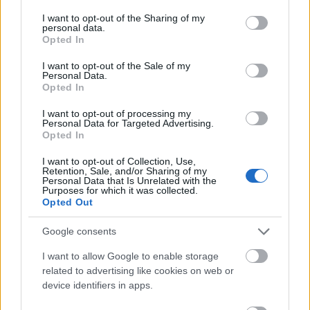
services and may gather and store information including but
Volton és a Hegyalján - azt tapasztalták, hogy
not limited to your visit or usage behaviour. You may click to
I want to opt-out of the Sharing of my
szinte mindig a Tankcsapda-koncert napján
personal data.
grant or deny consent to Google and its third-party tags to
volt a legtöbb néző.
Opted In
use your data for below specified purposes in below Google
consent section.
I want to opt-out of the Sale of my
A legutóbbi Tankcsapda-sorlemez
Personal Data.
meglehetősen régen, 2006 tavaszán jelent
Opted In
meg Mindenki vár valamit címmel. Az akkori
I want to opt-out of processing my
cím ma nagyon érvényes, hiszen a
Personal Data for Targeted Advertising.
Tankcsapda-rajongóknak három és fél évet
Opted In
kellett várniuk az új albumra: ez október 14-
I want to opt-out of Collection, Use,
én jelenik meg, éppen a zenekar hivatalos
Retention, Sale, and/or Sharing of my
Personal Data that Is Unrelated with the
húszéves születésnapján. A Tankcsapda ezen
Purposes for which it was collected.
a néven 1989. október 14-én lépett fel
Opted Out
először Debrecenben, az Auróra
vendégeként. A csapatnak abban az évben
Google consents
decemberben jelent meg az első
I want to allow Google to enable storage
demókazettája Baj van! címmel.
related to advertising like cookies on web or
device identifiers in apps.
"Inkább vagyunk a keveset, de jobban, mint a