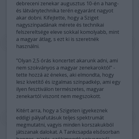
debreceni zenekar augusztus 10-én a hang-
és látványtechnika terén egyaránt nagyot
akar dobni. Kifejtette, hogy a Sziget
nagyszínpadának mérete és technikai
felszereltsége eleve sokkal komolyabb, mint
a magyar átlag, s ezt ki is szeretnék
használni.
"Olyan 2,5 órás koncertet akarunk adni, ami
nem szokványos a magyar zenekaroktól" -
tette hozzá az énekes, aki elmondta, hogy
lesz kivetítő és izgalmas színpadkép, ami egy
ilyen fesztiválon természetes, magyar
zenekartól viszont nem megszokott.
Kitért arra, hogy a Szigeten igyekeznek
eddigi pályafutásuk teljes spektrumát
megmutatni, vagyis minden korszakukból
játszanak dalokat. A Tankcsapda elsősorban