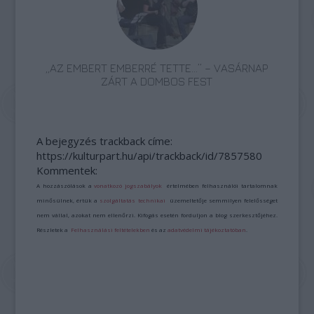
„AZ EMBERT EMBERRÉ TETTE…” – VASÁRNAP
ZÁRT A DOMBOS FEST
A bejegyzés trackback címe:
https://kulturpart.hu/api/trackback/id/7857580
Kommentek:
A hozzászólások a
vonatkozó jogszabályok
értelmében felhasználói tartalomnak
minősülnek, értük a
szolgáltatás technikai
üzemeltetője semmilyen felelősséget
nem vállal, azokat nem ellenőrzi. Kifogás esetén forduljon a blog szerkesztőjéhez.
Részletek a
Felhasználási feltételekben
és az
adatvédelmi tájékoztatóban
.