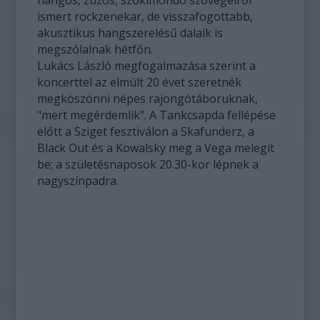
hangos, zúzós, szókimondó szövegeiről
ismert rockzenekar, de visszafogottabb,
akusztikus hangszerelésű dalaik is
megszólalnak hétfőn.
Lukács László megfogalmazása szerint a
koncerttel az elmúlt 20 évet szeretnék
megköszönni népes rajongótáboruknak,
"mert megérdemlik". A Tankcsapda fellépése
előtt a Sziget fesztiválon a Skafunderz, a
Black Out és a Kowalsky meg a Vega melegít
be; a születésnaposok 20.30-kor lépnek a
nagyszínpadra.