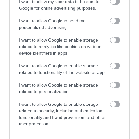
sokat, csak legyen valami elv hívei, vagyis
I want to allow my user data to be sent to
ritkábban csinálunk lemezeket, mert
Google for online advertising purposes.
igyekszünk azokat a lehető legjobban
elkészíteni. Úgy érzem, jól gondoljuk ezt,
I want to allow Google to send me
personalized advertising.
hiszen azt látom és hallom, hogy a rajongók
a tíz éve vagy még régebben megjelent
I want to allow Google to enable storage
anyagainkat ma is elő-előveszik" - fejtette ki
related to analytics like cookies on web or
az énekes-basszusgitáros.
device identifiers in apps.
Kitért arra, hogy az új lemez - a címe Minden
I want to allow Google to enable storage
jót lesz - még nincs teljesen kész, de már
related to functionality of the website or app.
lehet látni a munka végét. Az új Tankcsapda-
album egy új stúdióban, a debreceni Kölcsey
I want to allow Google to enable storage
related to personalization.
Központban készült; Lukács elmondása
szerint nagyon jól haladt a munka, ebben
I want to allow Google to enable storage
közrejátszott az is, hogy a megszokott
related to security, including authentication
stábbal dolgoztak együtt. Az album első
functionality and fraud prevention, and other
maxija, a Köszönet, doktor és az ahhoz
user protection.
tartozó videoklip már megjelent. A Minden jót
a nemrég alakult Alexandra Records kiadónál