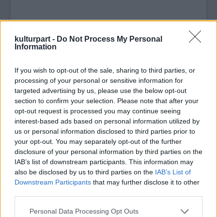
kulturpart -
Do Not Process My Personal
Information
If you wish to opt-out of the sale, sharing to third parties, or
processing of your personal or sensitive information for
targeted advertising by us, please use the below opt-out
section to confirm your selection. Please note that after your
opt-out request is processed you may continue seeing
"Nagyon jó hangulatban, feszültségek nélkül
interest-based ads based on personal information utilized by
us or personal information disclosed to third parties prior to
készülünk a hétfői fellépésre és ezt az olyan
your opt-out. You may separately opt-out of the further
rossz szájízű esetek sem befolyásolják, mint
disclosure of your personal information by third parties on the
amikor júliusban Romániában a rendőrök
IAB’s list of downstream participants. This information may
hiányzó papírokra hivatkozva hosszú órákon
also be disclosed by us to third parties on the
IAB’s List of
át nem engedték továbbhaladni a minket
Downstream Participants
that may further disclose it to other
szállító buszt" - közölte a frontember.
third parties.
Mint elmondta, eddigi nyári
Please note that this website/app uses one or more Google
fesztiválfellépéseiken - többek között a
Personal Data Processing Opt Outs