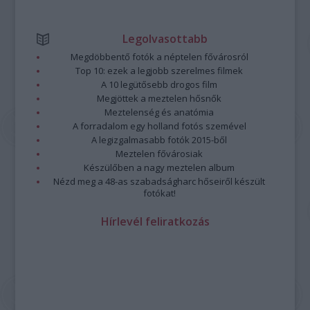
Legolvasottabb
Megdöbbentő fotók a néptelen fővárosról
Top 10: ezek a legjobb szerelmes filmek
A 10 legütősebb drogos film
Megjöttek a meztelen hősnők
Meztelenség és anatómia
A forradalom egy holland fotós szemével
A legizgalmasabb fotók 2015-ből
Meztelen fővárosiak
Készülőben a nagy meztelen album
Nézd meg a 48-as szabadságharc hőseiről készült
fotókat!
Hírlevél feliratkozás