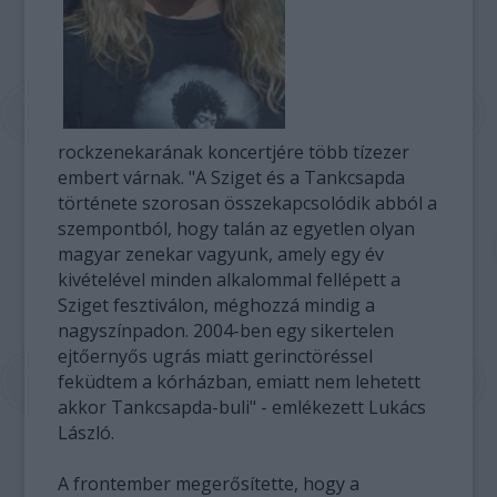
rockzenekarának koncertjére több tízezer
embert várnak. "A Sziget és a Tankcsapda
története szorosan összekapcsolódik abból a
szempontból, hogy talán az egyetlen olyan
magyar zenekar vagyunk, amely egy év
kivételével minden alkalommal fellépett a
Sziget fesztiválon, méghozzá mindig a
nagyszínpadon. 2004-ben egy sikertelen
ejtőernyős ugrás miatt gerinctöréssel
feküdtem a kórházban, emiatt nem lehetett
akkor Tankcsapda-buli" - emlékezett Lukács
László.
A frontember megerősítette, hogy a