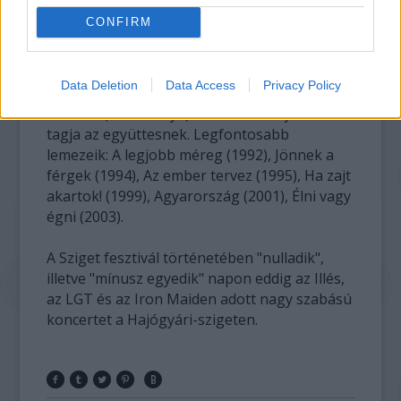
jelenik meg.
CONFIRM
Az 1989-ben Debrecenben alakult zenekar
alapító tagjai közül mára Lukács László
Data Deletion
Data Access
Privacy Policy
maradt. Mellette a szólógitáros Molnár
Levente (Cseresznye) és a dobos Fejes Tamás
tagja az együttesnek. Legfontosabb
lemezeik: A legjobb méreg (1992), Jönnek a
férgek (1994), Az ember tervez (1995), Ha zajt
akartok! (1999), Agyarország (2001), Élni vagy
égni (2003).
A Sziget fesztivál történetében "nulladik",
illetve "mínusz egyedik" napon eddig az Illés,
az LGT és az Iron Maiden adott nagy szabású
koncertet a Hajógyári-szigeten.