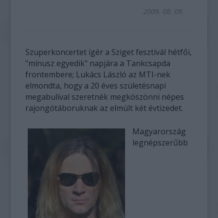
2009. 08. 09.
Szuperkoncertet ígér a Sziget fesztivál hétfői,
"mínusz egyedik" napjára a Tankcsapda
frontembere; Lukács László az MTI-nek
elmondta, hogy a 20 éves születésnapi
megabulival szeretnék megköszönni népes
rajongótáboruknak az elmúlt két évtizedet.
Magyarország
legnépszerűbb