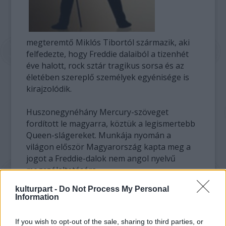
megteremtő Miklós Tibortól származik, aki
felfedezte, hogy Freddie dalaiból a tizenhét
éve halott, rock sztár tragikus sorsa és az
életében szereplő személyek egyénisége is
kirajzolódik.
Huszonegynéhány Mercury-szöveget
fordított le magyarra, köztük a legismertebb
Queen-slágereket. Munkája nyomán a
világon először Magyarország kapta meg a
jogot a Freddie-dalok nem angol nyelvű
megszólaltatására.
kulturpart -
Do Not Process My Personal
Az előadáson neves és fiatal hazai
Information
tehetségek, mint például Szomor György,
Serbán Attila, Varga Miklós, Zentai András,
If you wish to opt-out of the sale, sharing to third parties, or