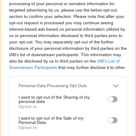
Tóth Vera és Tóth Gabi, Nagy Anikó, Puskás
processing of your personal or sensitive information for
Péter idézik fel dalai révén a rocktörténet
targeted advertising by us, please use the below opt-out
legendás alakját.
section to confirm your selection. Please note that after your
opt-out request is processed you may continue seeing
Ajánlott irodalom
interest-based ads based on personal information utilized by
www.kulturpart.hu/zene/14226/harang_a_rango
us or personal information disclosed to third parties prior to
your opt-out. You may separately opt-out of the further
disclosure of your personal information by third parties on the
IAB’s list of downstream participants. This information may
also be disclosed by us to third parties on the
IAB’s List of
Downstream Participants
that may further disclose it to other
third parties.
Please note that this website/app uses one or more Google
Personal Data Processing Opt Outs
services and may gather and store information including but
not limited to your visit or usage behaviour. You may click to
I want to opt-out of the Sharing of my
personal data.
grant or deny consent to Google and its third-party tags to
Opted In
use your data for below specified purposes in below Google
consent section.
I want to opt-out of the Sale of my
Personal Data.
Opted In