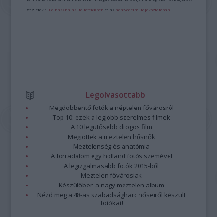
Részletek a
Felhasználási feltételekben
és az
adatvédelmi tájékoztatóban
.
Legolvasottabb
Megdöbbentő fotók a néptelen fővárosról
Top 10: ezek a legjobb szerelmes filmek
A 10 legütősebb drogos film
Megjöttek a meztelen hősnők
Meztelenség és anatómia
A forradalom egy holland fotós szemével
A legizgalmasabb fotók 2015-ből
Meztelen fővárosiak
Készülőben a nagy meztelen album
Nézd meg a 48-as szabadságharc hőseiről készült
fotókat!