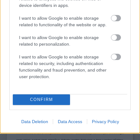
device identifiers in apps.
I want to allow Google to enable storage
related to functionality of the website or app.
ELSTARTOLT A MŰVÉSZETEK VÖLGYE
I want to allow Google to enable storage
related to personalization.
I want to allow Google to enable storage
related to security, including authentication
functionality and fraud prevention, and other
user protection.
AZ EMBERSÉG ÜNNEPE
CONFIRM
A bejegyzés trackback címe:
https://kulturpart.hu/api/trackback/id/7857626
Kommentek:
Data Deletion
Data Access
Privacy Policy
A hozzászólások a
vonatkozó jogszabályok
értelmében felhasználói tartalomnak
minősülnek, értük a
szolgáltatás technikai
üzemeltetője semmilyen felelősséget
nem vállal, azokat nem ellenőrzi. Kifogás esetén forduljon a blog szerkesztőjéhez.