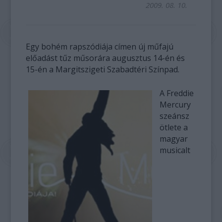
2009. 08. 10.
Egy bohém rapszódiája címen új műfajú
előadást tűz műsorára augusztus 14-én és
15-én a Margitszigeti Szabadtéri Színpad.
A Freddie
Mercury
szeánsz
ötlete a
magyar
musicalt