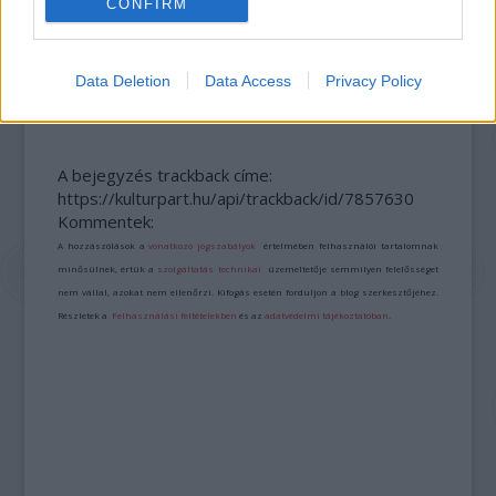
CONFIRM
AZ EMBERSÉG ÜNNEPE
Data Deletion
Data Access
Privacy Policy
A bejegyzés trackback címe:
https://kulturpart.hu/api/trackback/id/7857630
Kommentek:
A hozzászólások a
vonatkozó jogszabályok
értelmében felhasználói tartalomnak
minősülnek, értük a
szolgáltatás technikai
üzemeltetője semmilyen felelősséget
nem vállal, azokat nem ellenőrzi. Kifogás esetén forduljon a blog szerkesztőjéhez.
Részletek a
Felhasználási feltételekben
és az
adatvédelmi tájékoztatóban
.