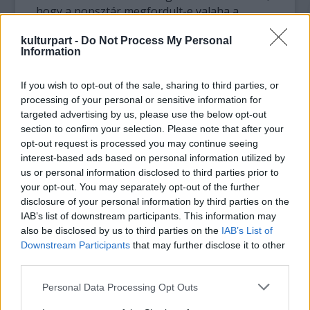
hogy a popsztár megfordult-e valaha a
kiállításon, de azt ő is elismerte, hogy
kulturpart -
Do Not Process My Personal
"meghökkentő" a hasonlóság.
Information
Ajánlott irodalom:
If you wish to opt-out of the sale, sharing to third parties, or
www.kulturpart.hu/zene/14226/harang_a_rango
processing of your personal or sensitive information for
targeted advertising by us, please use the below opt-out
Véleményes
section to confirm your selection. Please note that after your
Jacko akkor nézett volna ki a legjobban, ha
opt-out request is processed you may continue seeing
egyetlen plasztikai műtétet sem csináltat magán.
interest-based ads based on personal information utilized by
A Thriller borítóján egészen helyes volt. Ha
us or personal information disclosed to third parties prior to
megáll a plasztikai beavatkozásokkal mondjuk a
your opt-out. You may separately opt-out of the further
Bad idején, még akkor is elfogadhatóan nézett
disclosure of your personal information by third parties on the
IAB’s list of downstream participants. This information may
volna ki. De ezek a plasztikai műtétek olyanok,
also be disclosed by us to third parties on the
IAB’s List of
mint a tetoválások. Ha elkezdted, nem lehet
Downstream Participants
that may further disclose it to other
leállni vele.
third parties.
Please note that this website/app uses one or more Google
Personal Data Processing Opt Outs
services and may gather and store information including but