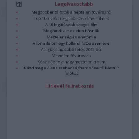
Legolvasottabb
Megdöbbentő fotók a néptelen fővárosról
Top 10: ezek a legjobb szerelmes filmek
A 10 legütősebb drogos film
Megjöttek a meztelen hősnők
Meztelenség és anatómia
A forradalom egy holland fotós szemével
A legizgalmasabb fotók 2015-ből
Meztelen fővárosiak
Készülőben a nagy meztelen album
Nézd meg a 48-as szabadságharc hőseiről készült
fotókat!
Hírlevél feliratkozás