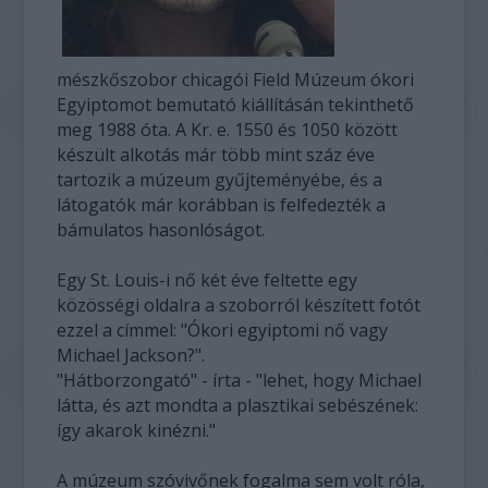
mészkőszobor chicagói Field Múzeum ókori
Egyiptomot bemutató kiállításán tekinthető
meg 1988 óta. A Kr. e. 1550 és 1050 között
készült alkotás már több mint száz éve
tartozik a múzeum gyűjteményébe, és a
látogatók már korábban is felfedezték a
bámulatos hasonlóságot.
Egy St. Louis-i nő két éve feltette egy
közösségi oldalra a szoborról készített fotót
ezzel a címmel: "Ókori egyiptomi nő vagy
Michael Jackson?".
"Hátborzongató" - írta - "lehet, hogy Michael
látta, és azt mondta a plasztikai sebészének:
így akarok kinézni."
A múzeum szóvivőnek fogalma sem volt róla,