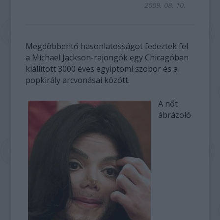
2009. 08. 10.
Megdöbbentő hasonlatosságot fedeztek fel
a Michael Jackson-rajongók egy Chicagóban
kiállított 3000 éves egyiptomi szobor és a
popkirály arcvonásai között.
A nőt
ábrázoló