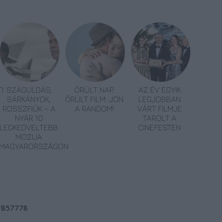
I
SZÁGULDÁS,
ŐRÜLT NAP,
AZ ÉV EGYIK
SÁRKÁNYOK,
ŐRÜLT FILM: JÖN
LEGJOBBAN
ROSSZFIÚK – A
A RANDOM!
VÁRT FILMJE
NYÁR 10
TAROLT A
LEGKEDVELTEBB
CINEFESTEN
MOZIJA
MAGYARORSZÁGON
/7857778