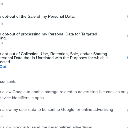
In
ja, mennyire lesz sikeres a Ponyo Amerikában,
llió dollárt keresett.
o opt-out of the Sale of my Personal Data.
ettem van, nehéz ezt mondanom, de nem izgat, hogy
In
ide, hogy megmutassam, vállalom a felelősséget
 a hagyományos kézzel rajzolt technika híveként
to opt-out of processing my Personal Data for Targeted
ing.
ő.
In
gel olyan számítógépes animációval készült
o opt-out of Collection, Use, Retention, Sale, and/or Sharing
ersonal Data that Is Unrelated with the Purposes for which it
st, mint a Toy Story vagy a Verdák, kijelentette,
lected.
k tartja. "Sohasem értettem egyet azzal, hogy a
Out
nimáció, és csak a számítógépesre lennének
 tesz egy filmet szórakoztatóvá, hanem az, ami
consents
er.
o allow Google to enable storage related to advertising like cookies on
evice identifiers in apps.
o allow my user data to be sent to Google for online advertising
s.
to allow Google to send me personalized advertising.