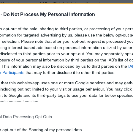
lágban összesen 265 millió dollárért váltottak
illiót keresett.
 -
Do Not Process My Personal Information
 fordít a kockán: neves sztárokra (Matt Damon, Tina
mhősök szinkronizálását, és a stúdió animációs
to opt-out of the sale, sharing to third parties, or processing of your per
főnöke kötött szerződést az angol nyelvű verzió
formation for targeted advertising by us, please use the below opt-out s
r selection. Please note that after your opt-out request is processed y
eing interest-based ads based on personal information utilized by us or
mű meséje ihlette. Aktualizálva a XIX. századi
disclosed to third parties prior to your opt-out. You may separately opt-
ztítása és a megújulás képeit állította rajzfilmje
losure of your personal information by third parties on the IAB’s list of
onyo, a kis halacska, aki összebarátkozik
. This information may also be disclosed by us to third parties on the
IA
isfiúval, és hogy vele maradhasson, kislánnyá
Participants
that may further disclose it to other third parties.
kus változásokat indít el a természetben, ami már
 that this website/app uses one or more Google services and may gath
including but not limited to your visit or usage behaviour. You may click 
 to Google and its third-party tags to use your data for below specifi
 filmjét mutassa be. Azt akarom, hogy mindenki
ogle consent section.
s fantasztikusak" - nyilatkozta lelkesen Lasseter. A
nem tartja magát "a japán Walt Disney-nek" -
l Data Processing Opt Outs
 a hírügynökségnek -, ugyanis Disney idősebb
emben ő "csupán filmrendezőnek" tartja magát.
o opt-out of the Sharing of my personal data.