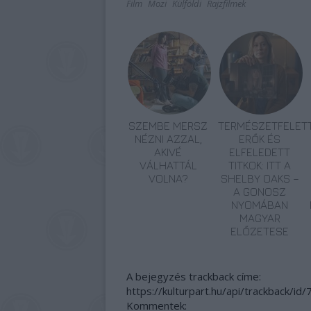
Film
Mozi
Külföldi
Rajzfilmek
SZEMBE MERSZ
TERMÉSZETFELETT
NÉZNI AZZAL,
ERŐK ÉS
AKIVÉ
ELFELEDETT
VÁLHATTÁL
TITKOK: ITT A
VOLNA?
SHELBY OAKS –
A GONOSZ
NYOMÁBAN
MAGYAR
ELŐZETESE
A bejegyzés trackback címe:
https://kulturpart.hu/api/trackback/id
Kommentek: