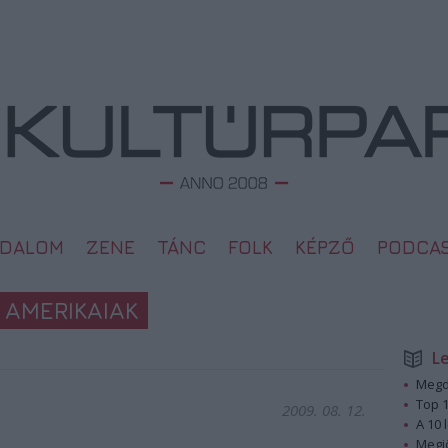
ODALOM
ZENE
TÁNC
FOLK
KÉPZŐ
PODCA
 AMERIKAIAK
L
Megd
Top 1
2009. 08. 12.
A 10 
Megj