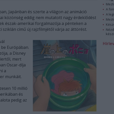
Mezt
A fo
ban, Japánban és szerte a világon az animáció
A leg
ikai közönség eddig nem mutatott nagy érdeklődést
Mezt
inek észak-amerikai forgalmazója a pénteken a
Kész
ziklán című új rajzfilmjétől várja az áttörést.
Nézd
készü
vál
Hírle
 be Európában.
zója, a Disney
iertől, mert
an Oscar-díja
ni a
ter munkáit.
esen 10 millió
merikában és
alota pedig az