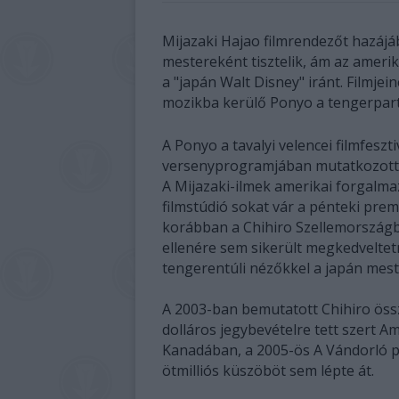
Mijazaki Hajao filmrendezőt hazájá
mestereként tisztelik, ám az amer
a "japán Walt Disney" iránt. Filmje
mozikba kerülő Ponyo a tengerparti s
A Ponyo a tavalyi velencei filmfeszti
versenyprogramjában mutatkozott
A Mijazaki-ilmek amerikai forgalma
filmstúdió sokat vár a pénteki prem
korábban a Chihiro Szellemországb
ellenére sem sikerült megkedveltet
tengerentúli nézőkkel a japán mes
A 2003-ban bemutatott Chihiro össz
dolláros jegybevételre tett szert A
Kanadában, a 2005-ös A Vándorló p
ötmilliós küszöböt sem lépte át.