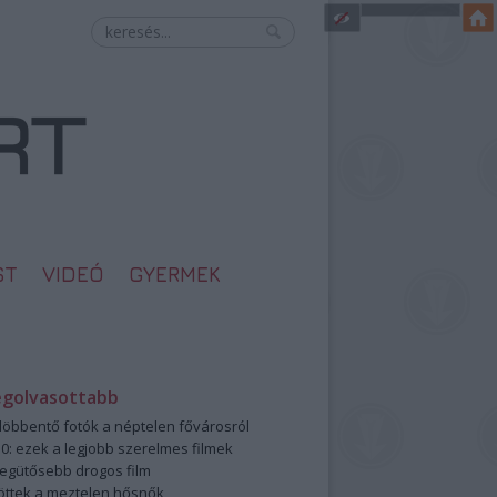
ST
VIDEÓ
GYERMEK
egolvasottabb
öbbentő fotók a néptelen fővárosról
0: ezek a legjobb szerelmes filmek
legütősebb drogos film
öttek a meztelen hősnők