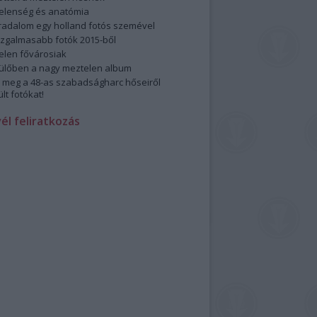
elenség és anatómia
rradalom egy holland fotós szemével
izgalmasabb fotók 2015-ből
elen fővárosiak
ülőben a nagy meztelen album
 meg a 48-as szabadságharc hőseiről
lt fotókat!
vél feliratkozás