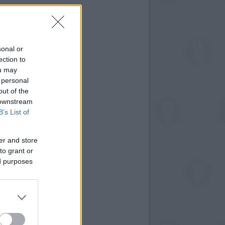
sonal or
ection to
ou may
 personal
out of the
 downstream
B’s List of
er and store
to grant or
ed purposes