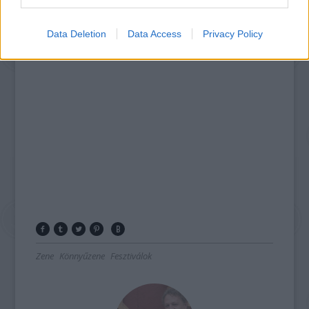
Data Deletion
Data Access
Privacy Policy
Zene
Könnyűzene
Fesztiválok