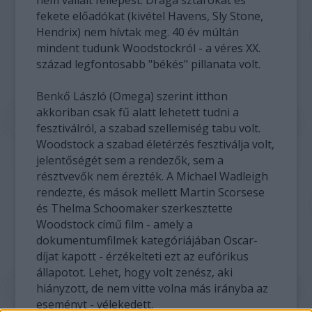
nem vállalt fellépést. Drága sztárokat és
fekete előadókat (kivétel Havens, Sly Stone,
Hendrix) nem hívtak meg. 40 év múltán
mindent tudunk Woodstockról - a véres XX.
század legfontosabb "békés" pillanata volt.
Benkő László (Omega) szerint itthon
akkoriban csak fű alatt lehetett tudni a
fesztiválról, a szabad szellemiség tabu volt.
Woodstock a szabad életérzés fesztiválja volt,
jelentőségét sem a rendezők, sem a
résztvevők nem érezték. A Michael Wadleigh
rendezte, és mások mellett Martin Scorsese
és Thelma Schoomaker szerkesztette
Woodstock című film - amely a
dokumentumfilmek kategóriájában Oscar-
díjat kapott - érzékelteti ezt az eufórikus
állapotot. Lehet, hogy volt zenész, aki
hiányzott, de nem vitte volna más irányba az
eseményt - vélekedett.