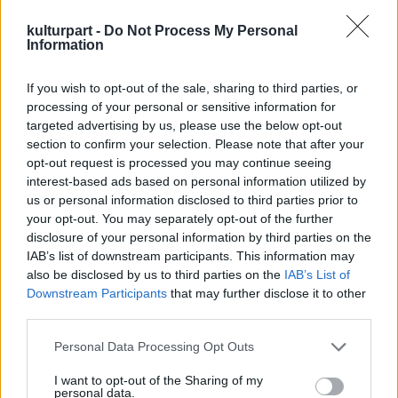
Bródy
kulturpart -
Do Not Process My Personal
Information
János, az
Illés és a
If you wish to opt-out of the sale, sharing to third parties, or
Fonográf
processing of your personal or sensitive information for
együttes
targeted advertising by us, please use the below opt-out
egykori
section to confirm your selection. Please note that after your
tagja 2-3
opt-out request is processed you may continue seeing
hónappal
interest-based ads based on personal information utilized by
később
us or personal information disclosed to third parties prior to
figyelt fel Woodstockra. Egy évvel később
your opt-out. You may separately opt-out of the further
zártkörű vetítésen látta a filmet, s átérezte
disclosure of your personal information by third parties on the
korszakos jelentőségét. Crosby, Stills and
IAB’s list of downstream participants. This information may
Nash mellett Jimi Hendrix tette rá a
also be disclosed by us to third parties on the
IAB’s List of
Downstream Participants
that may further disclose it to other
legmélyebb benyomást, de szerette Joan
third parties.
Baezt és Arlo Guthrie-t is. Woodstock
mérföldkő volt a rockzene és a fesztiválok
Please note that this website/app uses one or more Google
Personal Data Processing Opt Outs
történetében. Bob Dylan talán hiányzott,
services and may gather and store information including but
Woodstock csúcspontja volt annak a
not limited to your visit or usage behaviour. You may click to
I want to opt-out of the Sharing of my
personal data.