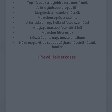
Top 10: ezek a legjobb szerelmes filmek
A 10 legütősebb drogos film
Megjöttek a meztelen hősnők
Meztelenség és anatómia
A forradalom egy holland fotós szemével
A legizgalmasabb fotók 2015-ből
Meztelen fővárosiak
Készülőben a nagy meztelen album
Nézd meg a 48-as szabadságharc hőseiről készült
fotókat!
Hírlevél feliratkozás