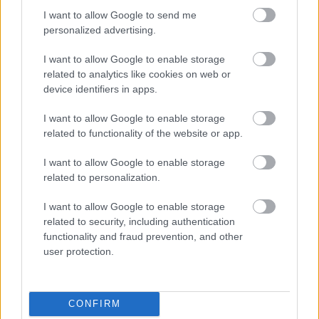
és veszélyeivel együtt kitörölhetetlen
I want to allow Google to send me
nyomokat hagyott azokban is, akik távolról
personalized advertising.
figyelték. A Woodstock-feelingen nem
változtatott volna a távolmaradtak jelenléte -
I want to allow Google to enable storage
a Beatles talán keményebbé vált volna és
related to analytics like cookies on web or
device identifiers in apps.
megértette volna, hogy koncertezni kell. A
Rolling Stones kapcsolatba került volna új
I want to allow Google to enable storage
áramlatokkal, Bob Dylan egy évtizeddel
related to functionality of the website or app.
korábban túllépett volna a beat-generáció
(Kerouac, Ginsberg stb.) korszakán, s jó hippi
I want to allow Google to enable storage
lett volna belőle - vélekedett.
related to personalization.
Ajánlott olvasmány
I want to allow Google to enable storage
Bródy: A rasszizmus nem menő
related to security, including authentication
functionality and fraud prevention, and other
user protection.
CONFIRM