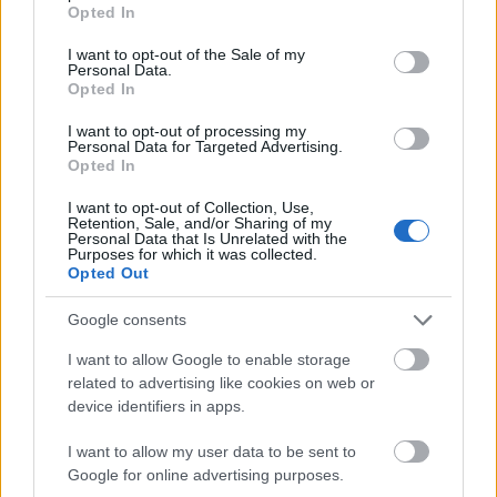
mozgalomnak, ami dalaival indult. A
grant or deny consent to Google and its third-party tags to
Opted In
megjelent anyag technikailag nem tökéletes,
use your data for below specified purposes in below Google
consent section.
de kordokumentum - mondta.
I want to opt-out of the Sale of my
Personal Data.
Opted In
Hegedűs László, aki sztárok sokaságát hozta
éveken át Budapestre, 1969-ben a New
I want to opt-out of processing my
Personal Data for Targeted Advertising.
Musical Expressből értesült Woodstockról
Opted In
pár nappal később. Az Ifjúsági Magazinba írt
egy összefoglalót, amit szerkesztői durván
I want to opt-out of Collection, Use,
Retention, Sale, and/or Sharing of my
meghúztak. A lemezt az amerikai követség
Personal Data that Is Unrelated with the
könyvtárában hallotta, ott látta a filmet is.
Purposes for which it was collected.
Opted Out
1973-ben megvette első saját jugoszláv
kiadású lemezét. Csak pult alól, maszeknál
Google consents
lehetett kapni - jegyezte meg.
I want to allow Google to enable storage
Számára Jimi Hendrix és a Who együttes volt
related to advertising like cookies on web or
device identifiers in apps.
a legátütőbb első hallásra, s kiemelte Joe
Cockert, Janis Joplint, Crosbyékat, valamint a
I want to allow my user data to be sent to
Blood Sweat and Tearst. Hegedűs szerint a
Google for online advertising purposes.
fesztiválon vált a rock életformává, értékeivel