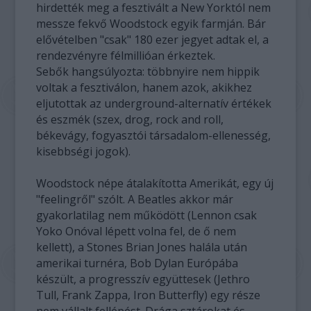
hirdették meg a fesztivált a New Yorktól nem
messze fekvő Woodstock egyik farmján. Bár
elővételben "csak" 180 ezer jegyet adtak el, a
rendezvényre félmillióan érkeztek.
Sebők hangsúlyozta: többnyire nem hippik
voltak a fesztiválon, hanem azok, akikhez
eljutottak az underground-alternatív értékek
és eszmék (szex, drog, rock and roll,
békevágy, fogyasztói társadalom-ellenesség,
kisebbségi jogok).
Woodstock népe átalakította Amerikát, egy új
"feelingről" szólt. A Beatles akkor már
gyakorlatilag nem működött (Lennon csak
Yoko Onóval lépett volna fel, de ő nem
kellett), a Stones Brian Jones halála után
amerikai turnéra, Bob Dylan Európába
készült, a progresszív együttesek (Jethro
Tull, Frank Zappa, Iron Butterfly) egy része