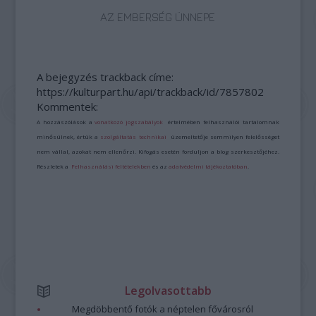
AZ EMBERSÉG ÜNNEPE
A bejegyzés trackback címe:
https://kulturpart.hu/api/trackback/id/7857802
Kommentek:
A hozzászólások a
vonatkozó jogszabályok
értelmében felhasználói tartalomnak
minősülnek, értük a
szolgáltatás technikai
üzemeltetője semmilyen felelősséget
nem vállal, azokat nem ellenőrzi. Kifogás esetén forduljon a blog szerkesztőjéhez.
Részletek a
Felhasználási feltételekben
és az
adatvédelmi tájékoztatóban
.
Legolvasottabb
Megdöbbentő fotók a néptelen fővárosról