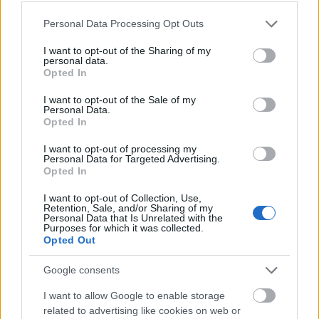
Ajánlott olvasmány
Please note that this website/app uses one or more Google
Personal Data Processing Opt Outs
Változás az Operaház élén?
services and may gather and store information including but
not limited to your visit or usage behaviour. You may click to
I want to opt-out of the Sharing of my
personal data.
grant or deny consent to Google and its third-party tags to
Opted In
use your data for below specified purposes in below Google
consent section.
I want to opt-out of the Sale of my
Personal Data.
Opted In
I want to opt-out of processing my
Personal Data for Targeted Advertising.
Opted In
I want to opt-out of Collection, Use,
Retention, Sale, and/or Sharing of my
Personal Data that Is Unrelated with the
Purposes for which it was collected.
Opted Out
Google consents
I want to allow Google to enable storage
related to advertising like cookies on web or