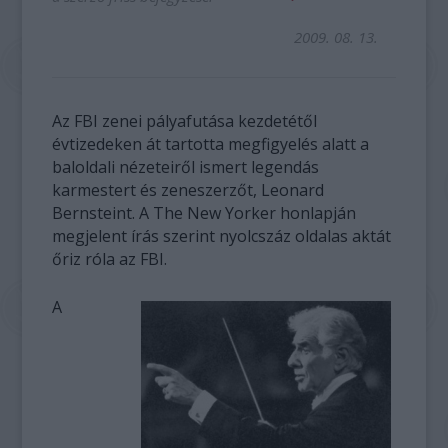
2009. 08. 13.
Az FBI zenei pályafutása kezdetétől
évtizedeken át tartotta megfigyelés alatt a
baloldali nézeteiről ismert legendás
karmestert és zeneszerzőt, Leonard
Bernsteint. A The New Yorker honlapján
megjelent írás szerint nyolcszáz oldalas aktát
őriz róla az FBI.
A