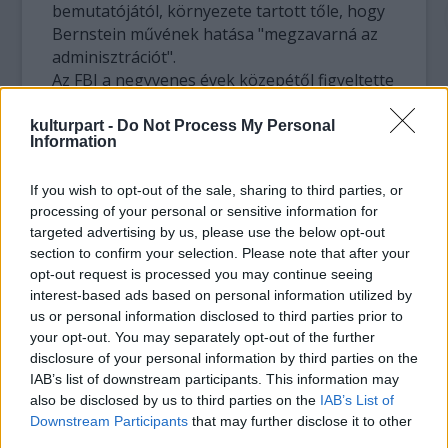
bemutatójától, környezete tartott tőle, hogy
Bernstein művének hatása "megzavarná az
adminisztrációt".
Az FBI a negyvenes évek közepétől figyeltette
rendszeresen a karmestert, aki 1943-ban
debütált hatalmas sikerrel a New York-i
kulturpart -
Do Not Process My Personal
Information
Filharmonikusok élén. A 71 éves korában
1990-ben elhunyt Bernstein egész életében
If you wish to opt-out of the sale, sharing to third parties, or
nyíltan hangoztatta baloldali
processing of your personal or sensitive information for
elkötelezettségét, de nem volt párttag, bár a
targeted advertising by us, please use the below opt-out
hidegháborús McCarthy-éra
section to confirm your selection. Please note that after your
kommunistaüldözései során őt is zaklatták
opt-out request is processed you may continue seeing
nézetei miatt.
interest-based ads based on personal information utilized by
A közelmúltban jelent meg Barry Seldes
us or personal information disclosed to third parties prior to
könyve Leonard Bernstein: The Political Life
your opt-out. You may separately opt-out of the further
of an American Musician címmel elsőként
disclosure of your personal information by third parties on the
tárta fel mélységében a karmester politikai
IAB’s list of downstream participants. This information may
életét - utalt rá a The New Yorker hétfői
also be disclosed by us to third parties on the
IAB’s List of
Downstream Participants
that may further disclose it to other
keltezésű cikke.
third parties.