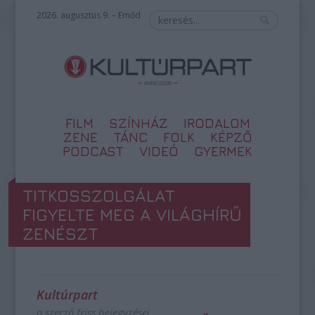
2026. augusztus 9. – Emőd
FILM
SZÍNHÁZ
IRODALOM
ZENE
TÁNC
FOLK
KÉPZŐ
PODCAST
VIDEÓ
GYERMEK
TITKOSSZOLGÁLAT
FIGYELTE MEG A VILÁGHÍRŰ
ZENÉSZT
Kultúrpart
a szerző friss bejegyzései