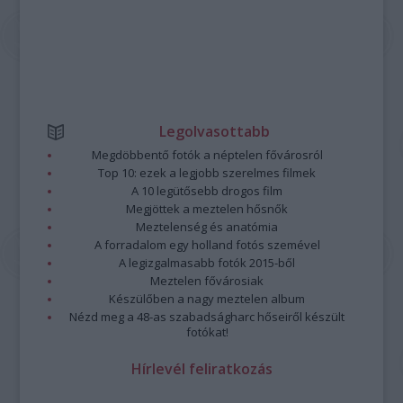
Legolvasottabb
Megdöbbentő fotók a néptelen fővárosról
Top 10: ezek a legjobb szerelmes filmek
A 10 legütősebb drogos film
Megjöttek a meztelen hősnők
Meztelenség és anatómia
A forradalom egy holland fotós szemével
A legizgalmasabb fotók 2015-ből
Meztelen fővárosiak
Készülőben a nagy meztelen album
Nézd meg a 48-as szabadságharc hőseiről készült
fotókat!
Hírlevél feliratkozás