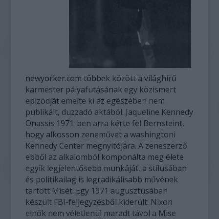
newyorker.com többek között a világhírű
karmester pályafutásának egy közismert
epizódját emelte ki az egészében nem
publikált, duzzadó aktából. Jaqueline Kennedy
Onassis 1971-ben arra kérte fel Bernsteint,
hogy alkosson zeneművet a washingtoni
Kennedy Center megnyitójára. A zeneszerző
ebből az alkalomból komponálta meg élete
egyik legjelentősebb munkáját, a stílusában
és politikailag is legradikálisabb művének
tartott Misét. Egy 1971 augusztusában
készült FBI-feljegyzésből kiderült: Nixon
elnök nem véletlenül maradt távol a Mise