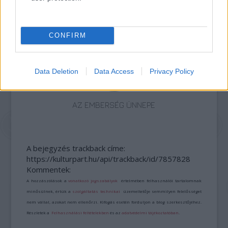
ELSTARTOLT A MŰVÉSZETEK VÖLGYE
CONFIRM
Data Deletion
Data Access
Privacy Policy
AZ EMBERSÉG ÜNNEPE
A bejegyzés trackback címe:
https://kulturpart.hu/api/trackback/id/7857828
Kommentek:
A hozzászólások a
vonatkozó jogszabályok
értelmében felhasználói tartalomnak
minősülnek, értük a
szolgáltatás technikai
üzemeltetője semmilyen felelősséget
nem vállal, azokat nem ellenőrzi. Kifogás esetén forduljon a blog szerkesztőjéhez.
Részletek a
Felhasználási feltételekben
és az
adatvédelmi tájékoztatóban
.