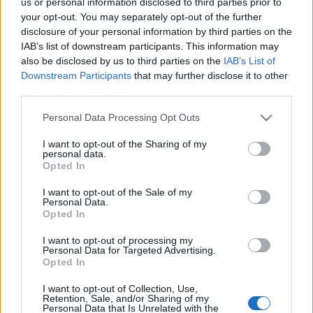
us or personal information disclosed to third parties prior to
your opt-out. You may separately opt-out of the further
disclosure of your personal information by third parties on the
IAB’s list of downstream participants. This information may
also be disclosed by us to third parties on the
IAB’s List of
Downstream Participants
that may further disclose it to other
Sziget
Mozgópart
third parties.
Please note that this website/app uses one or more Google
Personal Data Processing Opt Outs
services and may gather and store information including but
not limited to your visit or usage behaviour. You may click to
I want to opt-out of the Sharing of my
personal data.
grant or deny consent to Google and its third-party tags to
Opted In
use your data for below specified purposes in below Google
consent section.
I want to opt-out of the Sale of my
Personal Data.
Opted In
BABY QUEEN - SOLÉRE HIMNUSZA AZ
ÚJRAKEZDÉSHEZ
I want to opt-out of processing my
Personal Data for Targeted Advertising.
Opted In
A bejegyzés trackback címe:
I want to opt-out of Collection, Use,
Retention, Sale, and/or Sharing of my
https://kulturpart.hu/api/trackback/id/7857982
Personal Data that Is Unrelated with the