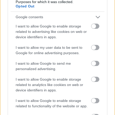
Kommentek:
Purposes for which it was collected.
Opted Out
A hozzászólások a
vonatkozó jogszabályok
értelmében felhasználói tartalomnak
minősülnek, értük a
szolgáltatás technikai
üzemeltetője semmilyen felelősséget
Google consents
nem vállal, azokat nem ellenőrzi. Kifogás esetén forduljon a blog szerkesztőjéhez.
Részletek a
Felhasználási feltételekben
és az
adatvédelmi tájékoztatóban
.
I want to allow Google to enable storage
related to advertising like cookies on web or
device identifiers in apps.
I want to allow my user data to be sent to
Google for online advertising purposes.
I want to allow Google to send me
Legolvasottabb
personalized advertising.
Megdöbbentő fotók a néptelen fővárosról
I want to allow Google to enable storage
Top 10: ezek a legjobb szerelmes filmek
related to analytics like cookies on web or
A 10 legütősebb drogos film
device identifiers in apps.
Megjöttek a meztelen hősnők
Meztelenség és anatómia
I want to allow Google to enable storage
A forradalom egy holland fotós szemével
related to functionality of the website or app.
A legizgalmasabb fotók 2015-ből
Meztelen fővárosiak