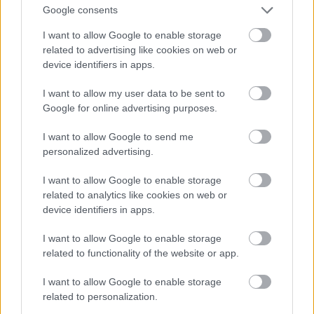
Google consents
Egyesület, a Siketek és Nagyothallók
Országos Szövetsége, valamint a Bliss
I want to allow Google to enable storage
Alapítvány.
related to advertising like cookies on web or
device identifiers in apps.
Ajánlott olvasmány
Balhés különcök a Szigeten
I want to allow my user data to be sent to
Google for online advertising purposes.
I want to allow Google to send me
personalized advertising.
I want to allow Google to enable storage
related to analytics like cookies on web or
device identifiers in apps.
I want to allow Google to enable storage
related to functionality of the website or app.
I want to allow Google to enable storage
related to personalization.