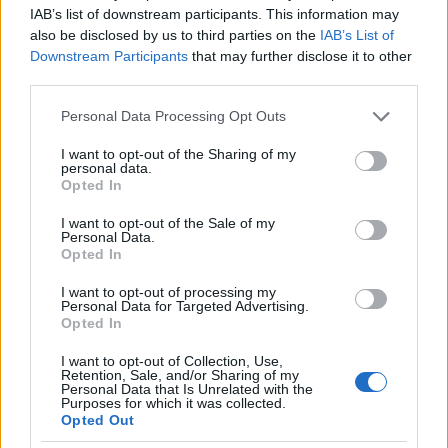
Braille-írást, és egy sötét lakásban elveszett
IAB’s list of downstream participants. This information may
süteményrecept megkeresésében is
also be disclosed by us to third parties on the
IAB’s List of
ügyeskedhetnek, természetesen hallás és
Downstream Participants
that may further disclose it to other
tapintás révén.
third parties.
Please note that this website/app uses one or more Google
Personal Data Processing Opt Outs
Baksa Attila felhívta a figyelmet a Csodaváros
services and may gather and store information including but
elnevezésű helyszínre, melyet az Értelmi
not limited to your visit or usage behaviour. You may click to
I want to opt-out of the Sharing of my
Fogyatékossággal Élők és Segítőik Országos
personal data.
grant or deny consent to Google and its third-party tags to
Opted In
Érdekvédelmi Szövetsége, valamint a
use your data for below specified purposes in below Google
vácegresi lakóotthon lakóival közösen
consent section.
I want to opt-out of the Sale of my
alakítottak ki.
Personal Data.
Opted In
A Csodavárosban az értelmi fogyatékos
I want to opt-out of processing my
emberek életébe nyerhet bepillantást
Personal Data for Targeted Advertising.
Opted In
különböző különleges feladatokon keresztül
az érdeklődő, ha sikeresen átjutott egy zöld
I want to opt-out of Collection, Use,
ajtón, amelyre kulcslyukat, kulcsokat, rozsdás
Retention, Sale, and/or Sharing of my
Personal Data that Is Unrelated with the
csapot, cipzárt és egyebeket aggattak a
Purposes for which it was collected.
kreatív tervezők. Az Ability Park területén
Opted Out
képviselteti magát egyebek mellett a Down