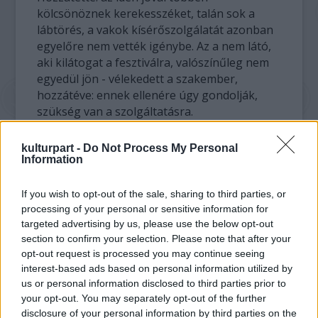
kölcsönöznek kerekesszéket, talán sok a
lábtörés, a vakok kísérőszolgálatát azonban
egyelőre nem vették igénybe. Az a nem látó,
aki kilátogat a fesztiválra, valószínűleg nem
egyedül jön - vélekedett a szakember,
hozzátéve: ennek ellenére úgy gondolják,
szükség van a szolgáltatásra.
Az Ability Parkot nagyrészt külföldiek,
kulturpart -
Do Not Process My Personal
hollandok, franciák és olaszok látogatják -
Information
mondta az igazgató. Az interaktív parkban
dolgozók jól beszélnek angolul, s
If you wish to opt-out of the sale, sharing to third parties, or
megváltozott munkaképességű
processing of your personal or sensitive information for
targeted advertising by us, please use the below opt-out
munkatársakat is foglalkoztatnak.
section to confirm your selection. Please note that after your
Az érdeklődők a többi között kipróbálhatják
opt-out request is processed you may continue seeing
a kerekesszékes akadálypályát, az
interest-based ads based on personal information utilized by
érzékszervi labirintust, amelyen bekötött
us or personal information disclosed to third parties prior to
szemmel mehetnek végig, részt vehetnek
your opt-out. You may separately opt-out of the further
illatminta felismerésben, megtanulhatják a
disclosure of your personal information by third parties on the