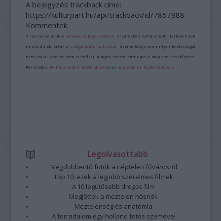
A bejegyzés trackback címe:
https://kulturpart.hu/api/trackback/id/7857988
Kommentek:
A hozzászólások a
vonatkozó jogszabályok
értelmében felhasználói tartalomnak
minősülnek, értük a
szolgáltatás technikai
üzemeltetője semmilyen felelősséget
nem vállal, azokat nem ellenőrzi. Kifogás esetén forduljon a blog szerkesztőjéhez.
Részletek a
Felhasználási feltételekben
és az
adatvédelmi tájékoztatóban
.
Legolvasottabb
Megdöbbentő fotók a néptelen fővárosról
Top 10: ezek a legjobb szerelmes filmek
A 10 legütősebb drogos film
Megjöttek a meztelen hősnők
Meztelenség és anatómia
A forradalom egy holland fotós szemével