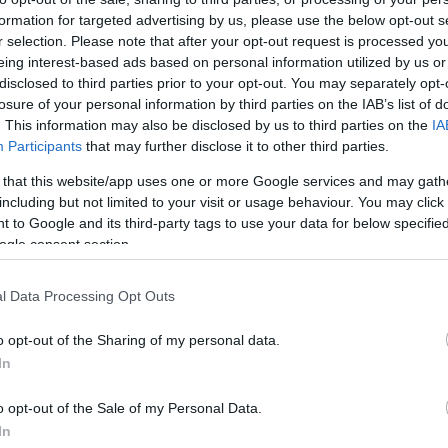
formation for targeted advertising by us, please use the below opt-out s
 ha utcazenészek gitároznak, fuvoláznak, vagy
r selection. Please note that after your opt-out request is processed y
tatják azokat, akiknek van ideje arra, hogy 1-2
eing interest-based ads based on personal information utilized by us or
zerkesztősége meghirdeti augusztus 21. és 22-én az
disclosed to third parties prior to your opt-out. You may separately opt-
on, mert az utca azé, aki megműveli, aki életet
losure of your personal information by third parties on the IAB’s list of
. This information may also be disclosed by us to third parties on the
IA
éppen a kék Duna partjára. A legjobbak vasárnap a
Participants
that may further disclose it to other third parties.
 a nagyközönség előtti megmérettetésre.
 that this website/app uses one or more Google services and may gath
including but not limited to your visit or usage behaviour. You may click 
 to Google and its third-party tags to use your data for below specifi
ogle consent section.
ÜNNEP – Tűzijáték
l Data Processing Opt Outs
utama
o opt-out of the Sharing of my personal data.
r Zenekar fellépésével.
In
o opt-out of the Sale of my Personal Data.
In