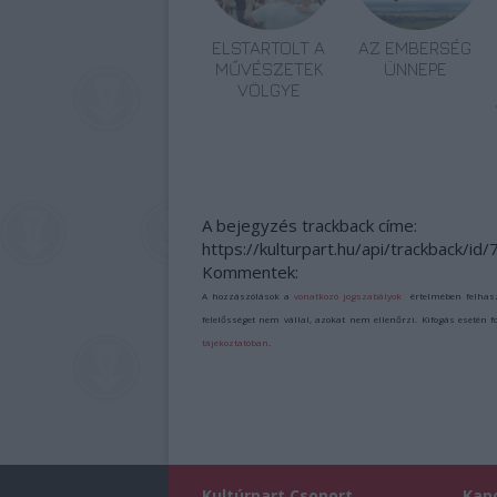
ELSTARTOLT A
AZ EMBERSÉG
MŰVÉSZETEK
ÜNNEPE
VÖLGYE
A bejegyzés trackback címe:
https://kulturpart.hu/api/trackback/id
Kommentek:
A hozzászólások a
vonatkozó jogszabályok
értelmében felhas
felelősséget nem vállal, azokat nem ellenőrzi. Kifogás esetén 
tájékoztatóban
.
Kultúrpart Csoport
Kap