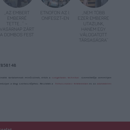
„AZ EMBERT
ETNOFON AZ I.
„NEM TÖBB
EMBERRÉ
ONIFESZT-EN
EZER EMBERRE
TETTE…” –
UTAZUNK,
VASÁRNAP ZÁRT
HANEM EGY
A DOMBOS FEST
VÁLOGATOTT
TÁRSASÁGRA”
/7858148
ználói tartalomnak minősülnek, értük a
szolgáltatás technikai
üzemeltetője semmilyen
forduljon a blog szerkesztőjéhez. Részletek a
Felhasználási feltételekben
és az
adatvédelmi
csolat