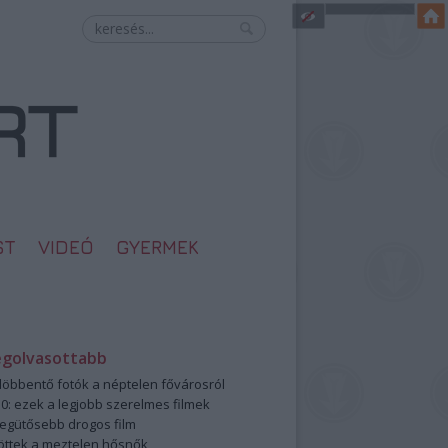
ST
VIDEÓ
GYERMEK
egolvasottabb
öbbentő fotók a néptelen fővárosról
0: ezek a legjobb szerelmes filmek
legütősebb drogos film
öttek a meztelen hősnők