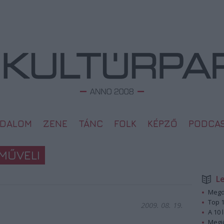
ODALOM
ZENE
TÁNC
FOLK
KÉPZŐ
PODCA
GMŰVELI
L
Megd
Top 1
2009. 08. 19.
A 10 
Megj