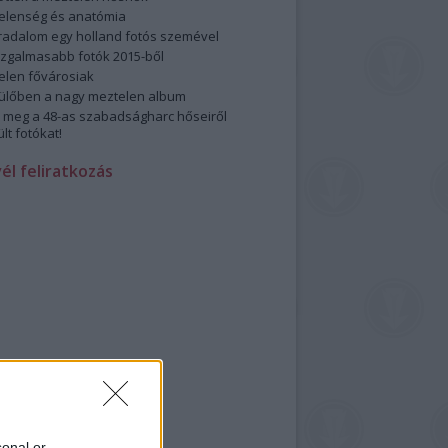
elenség és anatómia
rradalom egy holland fotós szemével
izgalmasabb fotók 2015-ből
elen fővárosiak
ülőben a nagy meztelen album
 meg a 48-as szabadságharc hőseiről
lt fotókat!
vél feliratkozás
sonal or