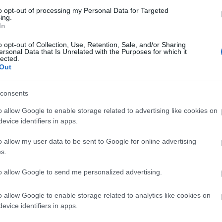
to opt-out of processing my Personal Data for Targeted
ing.
In
o opt-out of Collection, Use, Retention, Sale, and/or Sharing
ertjei
ersonal Data that Is Unrelated with the Purposes for which it
ogramja
lected.
Out
consents
ja
o allow Google to enable storage related to advertising like cookies on
könnyűzenészeké.
evice identifiers in apps.
fel a nagyszínpadon.
o allow my user data to be sent to Google for online advertising
s.
to allow Google to send me personalized advertising.
o allow Google to enable storage related to analytics like cookies on
evice identifiers in apps.