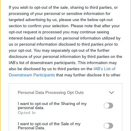
If you wish to opt-out of the sale, sharing to third parties, or
processing of your personal or sensitive information for
targeted advertising by us, please use the below opt-out
Multimédiás felület
section to confirm your selection. Please note that after your
opt-out request is processed you may continue seeing
interest-based ads based on personal information utilized by
Az anyag feldolgozását David Nathan, a SOAS
us or personal information disclosed to third parties prior to
nyelvi archívumának vezetője irányítja majd, ő
your opt-out. You may separately opt-out of the further
képezi ki a kutatókat a nyelvek
disclosure of your personal information by third parties on the
dokumentálására, ő szervezi meg a
IAB’s list of downstream participants. This information may
felvételeket és az anyag szöveges átírását. A
also be disclosed by us to third parties on the
IAB’s List of
cél elérhetővé tenni ezeket a kihalófélben
Downstream Participants
that may further disclose it to other
lévő nyelveket az archívum honlapján
third parties.
(elar.soas.ac.uk), amely ősztől fogva lesz
Please note that this website/app uses one or more Google
konzultálható. Lesznek benne hangfelvételek
Personal Data Processing Opt Outs
services and may gather and store information including but
beszélgetésekről és népmesékről, videók
not limited to your visit or usage behaviour. You may click to
I want to opt-out of the Sharing of my
táncokról és dalokról, és rendelkezésre áll
personal data.
grant or deny consent to Google and its third-party tags to
majd az átírt szöveg is. A webhely
Opted In
use your data for below specified purposes in below Google
multimédiás felületként, hangos
consent section.
I want to opt-out of the Sale of my
archívumként működik majd.
Personal Data.