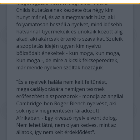
megöregszik, mielőtt meghalna. Tucker
Childs kutatásainak kezdete óta négy kim
hunyt már el, és az a megmaradt húsz, aki
folyamatosan beszéli a nyelvet, mind idősebb
hatvannál. Gyermekeik és unokáik között alig
akad, aki akárcsak értené is szavaikat. Szüleik
a szoptatás idején ugyan kim nyelvű
bölcsődalt énekeltek - kun moga, kun moga,
kun moga -, de mire a kicsik felcseperedtek,
már mende nyelven szóltak hozzájuk.
"És a nyelvek halála nem kelt feltűnést,
megakadályozására nemigen tesznek
erőfeszítést a szponzorok - mondja az angliai
Cambridge-ben Roger Blench nyelvész, aki
sok nyelv megmentésén fáradozott
Afrikában. - Egy kivesző nyelv elvont dolog.
Nem lehet látni, nem olyan kedves, mint az
állatok, így nem kelt érdeklődést".