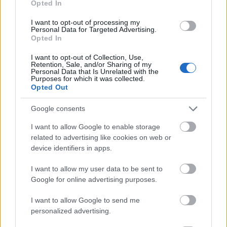
A SOAS csak az egyik intézmény, amely a
Opted In
veszélyeztetett nyelvek anyagának
I want to opt-out of processing my
mentésével foglalkozik. A hollandiai
Personal Data for Targeted Advertising.
Nijmegenben működő Max Planck intézet 10
Opted In
éve tart fenn hasonló archívumot. Dagmar
I want to opt-out of Collection, Use,
Jung kölni nyelvész ott dolgozik a kanadai
Retention, Sale, and/or Sharing of my
Personal Data that Is Unrelated with the
Alberta és Brit Columbia tartományokban élő
Purposes for which it was collected.
beaver vagy más néven danezaa törzs nyelvi
Opted Out
emlékeinek feldolgozásán. A beaver dalok és
történetek megtalálhatók a
Google consents
www.virtualmuseum.ca/Exhibitions/Danewajich/engli
I want to allow Google to enable storage
honlapon. A denezaa fiatalok maguk is részt
related to advertising like cookies on web or
vettek az öregek történeteinek
device identifiers in apps.
megörökítésében, hogy később az iskolában
taníthassák azokat. Ez a környék az
I want to allow my user data to be sent to
olajkitermelés következtében teljesen
Google for online advertising purposes.
átalakult, a nyelv kihal, de az öregek
I want to allow Google to send me
bölcsességét meg lehet őrizni - mondják a
personalized advertising.
projekt résztvevői.