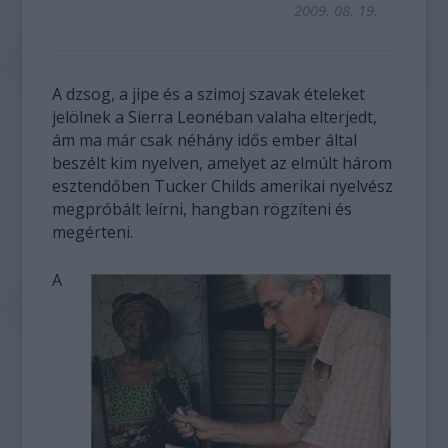
2009. 08. 19.
A dzsog, a jipe és a szimoj szavak ételeket
jelölnek a Sierra Leonéban valaha elterjedt,
ám ma már csak néhány idős ember által
beszélt kim nyelven, amelyet az elmúlt három
esztendőben Tucker Childs amerikai nyelvész
megpróbált leírni, hangban rögzíteni és
megérteni.
A