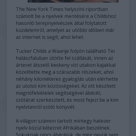
The New York Times helyszíni riportban
számolt be a nyelvek mentésére a Childshoz
hasonló terepnyelvészek által folytatott
küzdelemről, amelyet az utóbbi időben már
az internet is segít, ahol lehet.
Tucker Childs a Waanje folyón található Tei
halászfaluban ütötte fel szállását, innen az
árteret átszelő keskeny vízi utakon kajakkal
közelítette meg a szárazabb részeket, ahol
néhány kilométeres gyaloglás után elérhette
az utolsó kim közösségeket. Az ott készített
magnófelvételek segítségével ábécét,
szótárat szerkesztett, és most fejezi be a kim
nyelvtanról szóló könyvét.
A világon számon tartott mintegy hatezer
nyelv közül kétezret Afrikában beszélnek.
Sokuknak nincs ábécéjük, de még nevük sem,