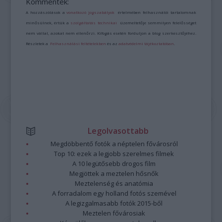
Kommentek:
A hozzászólások a
vonatkozó jogszabályok
értelmében felhasználói tartalomnak
minősülnek, értük a
szolgáltatás technikai
üzemeltetője semmilyen felelősséget
nem vállal, azokat nem ellenőrzi. Kifogás esetén forduljon a blog szerkesztőjéhez.
Részletek a
Felhasználási feltételekben
és az
adatvédelmi tájékoztatóban
.
Legolvasottabb
Megdöbbentő fotók a néptelen fővárosról
Top 10: ezek a legjobb szerelmes filmek
A 10 legütősebb drogos film
Megjöttek a meztelen hősnők
Meztelenség és anatómia
A forradalom egy holland fotós szemével
A legizgalmasabb fotók 2015-ből
Meztelen fővárosiak