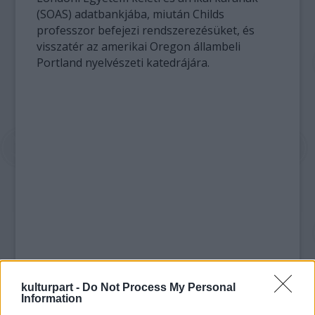
(SOAS) adatbankjába, miután Childs
professzor befejezi rendszerezésüket, és
visszatér az amerikai Oregon állambeli
Portland nyelvészeti katedrájára.
kulturpart -
Do Not Process My Personal
Information