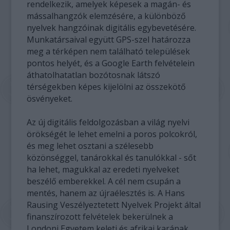
rendelkezik, amelyek képesek a magán- és
mássalhangzók elemzésére, a különböző
nyelvek hangzóinak digitális egybevetésére.
Munkatársaival együtt GPS-szel határozza
meg a térképen nem található települések
pontos helyét, és a Google Earth felvételein
áthatolhatatlan bozótosnak látszó
térségekben képes kijelölni az összekötő
ösvényeket.
Az új digitális feldolgozásban a világ nyelvi
örökségét le lehet emelni a poros polcokról,
és meg lehet osztani a szélesebb
közönséggel, tanárokkal és tanulókkal - sőt
ha lehet, magukkal az eredeti nyelveket
beszélő emberekkel. A cél nem csupán a
mentés, hanem az újraélesztés is. A Hans
Rausing Veszélyeztetett Nyelvek Projekt által
finanszírozott felvételek bekerülnek a
Londoni Egyetem keleti és afrikai karának