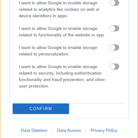
I want to allow Google to enable storage
Persze a világháló csak internettel
related to analytics like cookies on web or
rendelkező közösségek esetében segít, a
device identifiers in apps.
kimeknél, ahol ilyesmi nem létezik,
szótárakra és cd-felvételekre van szükség.
I want to allow Google to enable storage
Sokat ígérőek lehetnek azok a programok,
related to functionality of the website or app.
amelyek mobiltelefonra alkalmaznak
I want to allow Google to enable storage
elektronikus szótárakat ezeknek a
related to personalization.
nyelveknek az anyagával. James Elvenny, a
Sydneyi Egyetem kutatója olyan szoftvert
I want to allow Google to enable storage
fejlesztett ki, amely segít a veszélyeztetett
related to security, including authentication
vagy éppen kihalt nyelvek felélesztésében. Az
functionality and fraud prevention, and other
ausztráliai dharug nyelv kipusztult, de a
user protection.
dharugok leszármazottai számára ez a holt
nyelv kulturális örökségük része, ezért
érdemes megtanulniuk valamennyit belőle -
CONFIRM
mutat rá.
A kimek esetében is versenyfutás folyik az
Data Deletion
Data Access
Privacy Policy
idővel. A nyelv, akárcsak egy ember,