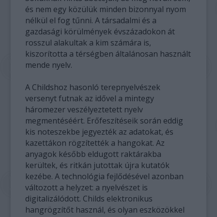
és nem egy közülük minden bizonnyal nyom
nélkül el fog tűnni. A társadalmi és a
gazdasági körülmények évszázadokon át
rosszul alakultak a kim számára is,
kiszorította a térségben általánosan használt
mende nyelv.
A Childshoz hasonló terepnyelvészek
versenyt futnak az idővel a mintegy
háromezer veszélyeztetett nyelv
megmentéséért. Erőfeszítéseik során eddig
kis noteszekbe jegyezték az adatokat, és
kazettákon rögzítették a hangokat. Az
anyagok később eldugott raktárakba
kerültek, és ritkán jutottak újra kutatók
kezébe. A technológia fejlődésével azonban
változott a helyzet: a nyelvészet is
digitalizálódott. Childs elektronikus
hangrögzítőt használ, és olyan eszközökkel