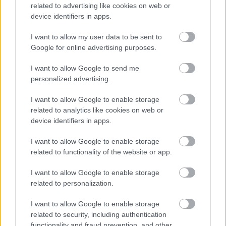
related to advertising like cookies on web or
device identifiers in apps.
Lélek
Lavór
I want to allow my user data to be sent to
Google for online advertising purposes.
I want to allow Google to send me
personalized advertising.
I want to allow Google to enable storage
related to analytics like cookies on web or
ÚJ REGÉNY SEGÍT MEGÉRTENI A SZÜLŐI
device identifiers in apps.
ELIDEGENÍTÉST
I want to allow Google to enable storage
related to functionality of the website or app.
A bejegyzés trackback címe:
I want to allow Google to enable storage
https://kulturpart.hu/api/trackback/id/7858040
related to personalization.
Kommentek:
A hozzászólások a
I want to allow Google to enable storage
vonatkozó jogszabályok
értelmében felhasználói tartalomnak
minősülnek, értük a
related to security, including authentication
szolgáltatás technikai
üzemeltetője semmilyen felelősséget
nem vállal, azokat nem ellenőrzi. Kifogás esetén forduljon a blog szerkesztőjéhez.
functionality and fraud prevention, and other