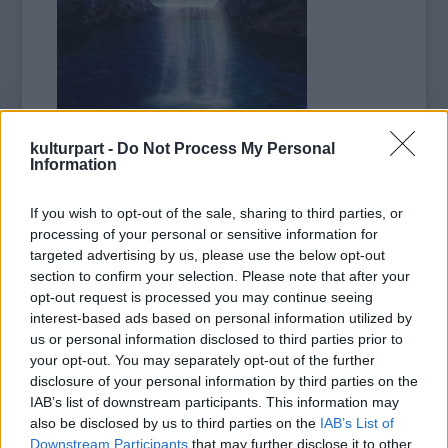
kulturpart -
Do Not Process My Personal
asztrológus októbertől induló
asztrológia
Information
iskolájának
bevezető előadása is.)
Helye:
Budapest, VI. kerület, Soter Ezoterikus
If you wish to opt-out of the sale, sharing to third parties, or
Klub és Teázó, (Dessewffy-Jókai u. sarok),
processing of your personal or sensitive information for
telefon: 331-8186
targeted advertising by us, please use the below opt-out
section to confirm your selection. Please note that after your
2009. szeptember 26. szombat; 18:30
opt-out request is processed you may continue seeing
Előadás:
Az asztrológia használata a
interest-based ads based on personal information utilized by
mindennapokban mint ön- és sorsismereti út.
us or personal information disclosed to third parties prior to
your opt-out. You may separately opt-out of the further
Helye:
Budapest, VI. kerület, Soter Ezoterikus
disclosure of your personal information by third parties on the
IAB’s list of downstream participants. This information may
Klub és Teázó, (Dessewffy-Jókai u. sarok),
also be disclosed by us to third parties on the
IAB’s List of
telefon: 331-8186
Downstream Participants
that may further disclose it to other