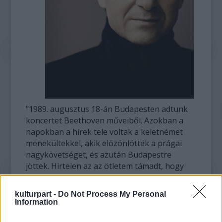
"1989. augusztus 18-án Budapesten adtunk
koncertet Beethoven műveiből. Azokban a
napokban a hírek tele voltak a keletnémet
menekültekkel, akik elözönlötték a prágai
nagykövetséget, és azután Budapestre
jöttek. Hirtelen az az ötletem támadt, hogy
hadd hallgassanak Beethovent, és
felajánlottunk nekik négyszáz ingyen jegyet"
kulturpart -
Do Not Process My Personal
- emlékezett vissza Fischer Iván.
Information
Felidézte, hogy a szünetben az öltözője