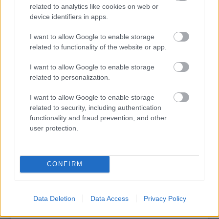
related to analytics like cookies on web or
device identifiers in apps.
I want to allow Google to enable storage
related to functionality of the website or app.
ELSTARTOLT A MŰVÉSZETEK VÖLGYE
I want to allow Google to enable storage
related to personalization.
I want to allow Google to enable storage
related to security, including authentication
functionality and fraud prevention, and other
user protection.
AZ EMBERSÉG ÜNNEPE
CONFIRM
A bejegyzés trackback címe:
https://kulturpart.hu/api/trackback/id/7858232
Data Deletion
Data Access
Privacy Policy
Kommentek:
A hozzászólások a
vonatkozó jogszabályok
értelmében felhasználói tartalomnak