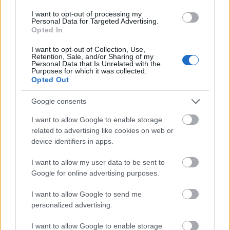
Beethovent. "Ha valaki, akkor úgy gondolom,
I want to opt-out of processing my
Beethoven volt az, aki megváltoztatta a
Personal Data for Targeted Advertising.
világot, Beethoven indította el a berlini fal
Opted In
lebontását".
I want to opt-out of Collection, Use,
Retention, Sale, and/or Sharing of my
Personal Data that Is Unrelated with the
Purposes for which it was collected.
Opted Out
Zene
Kommunizmus
Komolyzene
Google consents
I want to allow Google to enable storage
related to advertising like cookies on web or
device identifiers in apps.
I want to allow my user data to be sent to
Google for online advertising purposes.
CONCERTO MESTERISKOLA ALBRECHT MAYER
I want to allow Google to send me
OBOAMŰVÉSSZEL
personalized advertising.
I want to allow Google to enable storage