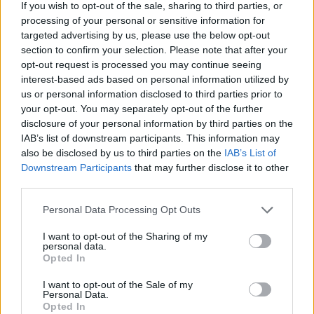
megtelt nyugatnémet diplomatákkal, akik
If you wish to opt-out of the sale, sharing to third parties, or
nagyszerű gesztusnak tartották a felajánlást,
processing of your personal or sensitive information for
mert, mint mondták, mindenki csak beszél
targeted advertising by us, please use the below opt-out
ezekről a keletnémetekről, de nem tesz
section to confirm your selection. Please note that after your
semmit értük. A koncert végén arra kérték
opt-out request is processed you may continue seeing
interest-based ads based on personal information utilized by
ezt a négyszáz fiatalt, hogy másnap reggel
us or personal information disclosed to third parties prior to
menjenek az osztrák határhoz, ahol egy
your opt-out. You may separately opt-out of the further
pikniket szerveznek.
disclosure of your personal information by third parties on the
IAB’s list of downstream participants. This information may
Ők elterjesztették a hírt sorstársaik között,
also be disclosed by us to third parties on the
IAB’s List of
és másnap hatszázan meg is jelentek a
Downstream Participants
that may further disclose it to other
páneurópai pikniken, ahol a határ
third parties.
megnyitásakor átkeltek Ausztriába. "Később
Please note that this website/app uses one or more Google
felhívott egy német diplomata, és azt mondta,
Personal Data Processing Opt Outs
services and may gather and store information including but
nem lett volna ott ennyi ember, ha nincs a
not limited to your visit or usage behaviour. You may click to
I want to opt-out of the Sharing of my
koncertünk" - tette hozzá Fischer Iván.
personal data.
grant or deny consent to Google and its third-party tags to
Opted In
use your data for below specified purposes in below Google
A karmester hangsúlyozta: nem akarta
consent section.
I want to opt-out of the Sale of my
"megváltoztatni a világot", csak azt akarta,
Personal Data.
hogy ezek a fiatalok meghallgathassák
Opted In