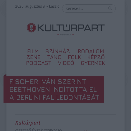
2026. augusztus 8. – László
FILM
SZÍNHÁZ
IRODALOM
ZENE
TÁNC
FOLK
KÉPZŐ
PODCAST
VIDEÓ
GYERMEK
FISCHER IVÁN SZERINT
BEETHOVEN INDÍTOTTA EL
A BERLINI FAL LEBONTÁSÁT
Kultúrpart
a szerző friss bejegyzései