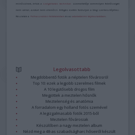
minősülnek, értük a
szolgáltatás technikai
üzemeltetője semmilyen felelősséget
nem vállal, azokat nem ellenőrzi. Kifogás esetén forduljon a blog szerkesztőjéhez.
Részletek a
Felhasználási feltételekben
és az
adatvédelmi tájékoztatóban
.
Legolvasottabb
Megdöbbentő fotók a néptelen fővárosról
Top 10: ezek a legjobb szerelmes filmek
A 10 legütősebb drogos film
Megjöttek a meztelen hősnők
Meztelenség és anatómia
A forradalom egy holland fotós szemével
A legizgalmasabb fotók 2015-ből
Meztelen fővárosiak
Készülőben a nagy meztelen album
Nézd meg a 48-as szabadságharc hőseiről készült