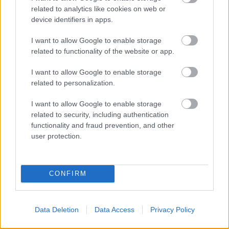
related to analytics like cookies on web or
device identifiers in apps.
I want to allow Google to enable storage
related to functionality of the website or app.
„NEM TÖBB EZER EMBERRE UTAZUNK, HANEM
EGY VÁLOGATOTT TÁRSASÁGRA”
I want to allow Google to enable storage
related to personalization.
I want to allow Google to enable storage
related to security, including authentication
functionality and fraud prevention, and other
user protection.
BÉRLETTEL A ZENEAKADÉMIÁRA
CONFIRM
A bejegyzés trackback címe:
https://kulturpart.hu/api/trackback/id/7858382
Data Deletion
Data Access
Privacy Policy
Kommentek:
A hozzászólások a
vonatkozó jogszabályok
értelmében felhasználói tartalomnak