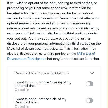
alatt került Goethe és Schiller bronzszobrai
If you wish to opt-out of the sale, sharing to third parties, or
mellé, a művészeti egyetem hallgatói arra a
processing of your personal or sensitive information for
Kunstfest 2009 című fesztiválra akarták
targeted advertising by us, please use the below opt-out
section to confirm your selection. Please note that after your
felhívni a figyelmet, amely idén különleges
opt-out request is processed you may continue seeing
hangsúlyt fektet a magyar születésű
interest-based ads based on personal information utilized by
virtuózra.
us or personal information disclosed to third parties prior to
your opt-out. You may separately opt-out of the further
Goethe és Schiller közös emlékműve mellett
disclosure of your personal information by third parties on the
Wieland, Herder és Carl August herceg
IAB’s list of downstream participants. This information may
szobra is társat kapott Liszt személyében.
also be disclosed by us to third parties on the
IAB’s List of
Ezeket az emlékműveket fából faragott,
Downstream Participants
that may further disclose it to other
túlméretezett Liszt-fejekkel látták el.
third parties.
Please note that this website/app uses one or more Google
Personal Data Processing Opt Outs
Liszt - aki Goethe halála után új életet lehelt
services and may gather and store information including but
Weimarba - a klasszicizmus fellegvárában
not limited to your visit or usage behaviour. You may click to
I want to opt-out of the Sharing of my
élte pályafutása leggyümölcsözőbb
personal data.
grant or deny consent to Google and its third-party tags to
Opted In
szakaszát. Idén az ő egyik szerzeménye
use your data for below specified purposes in below Google
szolgál a Kunstfest mottójául. A szervezők Az
consent section.
I want to opt-out of the Sale of my
ideálok című szimfonikus költeményt
Personal Data.
Opted In
választották, a darabot Liszt a két költő