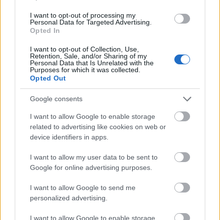
közös emlékművének leleplezésére
I want to opt-out of processing my
komponálta, és ősbemutatóját ő maga
Personal Data for Targeted Advertising.
Opted In
dirigálta a szobor talapzatánál. A művet
Schiller egyik költeménye ihlette.
I want to opt-out of Collection, Use,
Retention, Sale, and/or Sharing of my
Personal Data that Is Unrelated with the
Purposes for which it was collected.
Opted Out
Műemlék
Komolyzene
Képző
Google consents
I want to allow Google to enable storage
related to advertising like cookies on web or
device identifiers in apps.
I want to allow my user data to be sent to
Google for online advertising purposes.
AZ EMBERSÉG ÜNNEPE
I want to allow Google to send me
personalized advertising.
I want to allow Google to enable storage