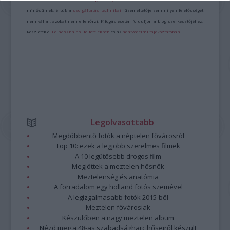
minősülnek, értük a
szolgáltatás technikai
üzemeltetője semmilyen felelősséget
nem vállal, azokat nem ellenőrzi. Kifogás esetén forduljon a blog szerkesztőjéhez.
Részletek a
Felhasználási feltételekben
és az
adatvédelmi tájékoztatóban
.
Legolvasottabb
Megdöbbentő fotók a néptelen fővárosról
Top 10: ezek a legjobb szerelmes filmek
A 10 legütősebb drogos film
Megjöttek a meztelen hősnők
Meztelenség és anatómia
A forradalom egy holland fotós szemével
A legizgalmasabb fotók 2015-ből
Meztelen fővárosiak
Készülőben a nagy meztelen album
Nézd meg a 48-as szabadságharc hőseiről készült