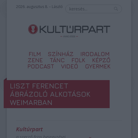
2026. augusztus 8. – László
FILM
SZÍNHÁZ
IRODALOM
ZENE
TÁNC
FOLK
KÉPZŐ
PODCAST
VIDEÓ
GYERMEK
LISZT FERENCET
ÁBRÁZOLÓ ALKOTÁSOK
WEIMARBAN
Kultúrpart
a szerző friss bejegyzései