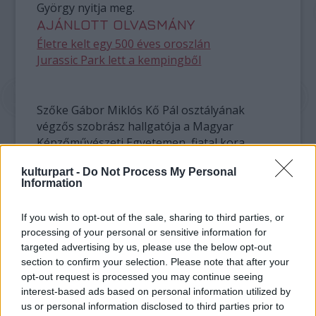
György nyitja meg.
AJÁNLOTT OLVASMÁNY
Életre kelt egy 500 éves oroszlán
Jurassic Park lett a kempingből
Szőke Gábor Miklós Kő Pál osztályának
végzős szobrász hallgatója a Magyar
Képzőművészeti Egyetemen, fiatal kora
ellenére már kiemelkedő alkotója a kortárs
kulturpart -
Do Not Process My Personal
szobrászati szcénának. Számos, nívós díjban
Information
részesült már, többek között magáénak
mondhatja 2003 és 2004-ben a III. és IV.
If you wish to opt-out of the sale, sharing to third parties, or
Ifjúsági Művészeti Fesztivál I. díját, 2004-ből a
processing of your personal or sensitive information for
Géniusz-Európa díjat és a Kerényi Pályázat I.
targeted advertising by us, please use the below opt-out
díját. 2008-ban az Amadeus Alkotói ösztöndíj
section to confirm your selection. Please note that after your
nyertese lett.
opt-out request is processed you may continue seeing
interest-based ads based on personal information utilized by
Az egyre szélesebb körű érdeklődést jól
us or personal information disclosed to third parties prior to