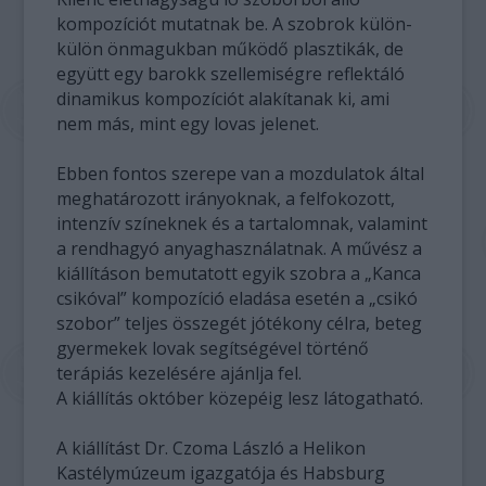
kompozíciót mutatnak be. A szobrok külön-
külön önmagukban működő plasztikák, de
együtt egy barokk szellemiségre reflektáló
dinamikus kompozíciót alakítanak ki, ami
nem más, mint egy lovas jelenet.
Ebben fontos szerepe van a mozdulatok által
meghatározott irányoknak, a felfokozott,
intenzív színeknek és a tartalomnak, valamint
a rendhagyó anyaghasználatnak. A művész a
kiállításon bemutatott egyik szobra a „Kanca
csikóval” kompozíció eladása esetén a „csikó
szobor” teljes összegét jótékony célra, beteg
gyermekek lovak segítségével történő
terápiás kezelésére ajánlja fel.
A kiállítás október közepéig lesz látogatható.
A kiállítást Dr. Czoma László a Helikon
Kastélymúzeum igazgatója és Habsburg