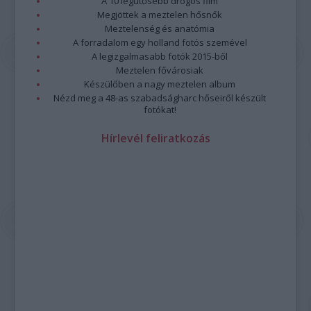
A 10 legütősebb drogos film
Megjöttek a meztelen hősnők
Meztelenség és anatómia
A forradalom egy holland fotós szemével
A legizgalmasabb fotók 2015-ből
Meztelen fővárosiak
Készülőben a nagy meztelen album
Nézd meg a 48-as szabadságharc hőseiről készült
fotókat!
Hírlevél feliratkozás