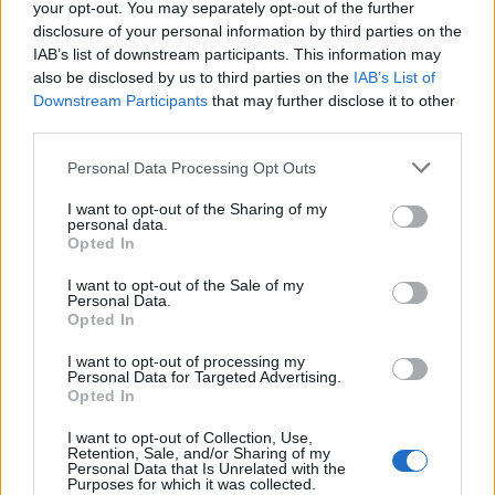
példázza, hogy rendhagyó (deszka)állatai a
your opt-out. You may separately opt-out of the further
budapesti Fővárosi Állat- és Növénykertben
disclosure of your personal information by third parties on the
IAB’s list of downstream participants. This information may
is helyett kaptak.
also be disclosed by us to third parties on the
IAB’s List of
Vörös bika szobrának performance jellegű
Downstream Participants
that may further disclose it to other
építése a Falk Miksa utcában a Ferenczi
third parties.
Galéria megnyitójának fő eseménye volt.
Jelenleg az Epres Kertben áll több más nagy
Please note that this website/app uses one or more Google
Personal Data Processing Opt Outs
méretű Szőke G. által, készített szoborral
services and may gather and store information including but
együtt.
not limited to your visit or usage behaviour. You may click to
I want to opt-out of the Sharing of my
personal data.
grant or deny consent to Google and its third-party tags to
A „Fekete ló” szobra a Nemzeti Vágta
Opted In
use your data for below specified purposes in below Google
jelképévé vált.
consent section.
I want to opt-out of the Sale of my
Personal Data.
Opted In
I want to opt-out of processing my
Personal Data for Targeted Advertising.
Opted In
I want to opt-out of Collection, Use,
Retention, Sale, and/or Sharing of my
Personal Data that Is Unrelated with the
Purposes for which it was collected.