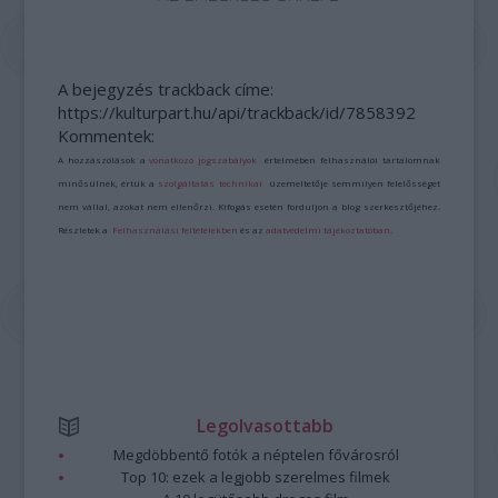
A bejegyzés trackback címe:
https://kulturpart.hu/api/trackback/id/7858392
Kommentek:
A hozzászólások a
vonatkozó jogszabályok
értelmében felhasználói tartalomnak
minősülnek, értük a
szolgáltatás technikai
üzemeltetője semmilyen felelősséget
nem vállal, azokat nem ellenőrzi. Kifogás esetén forduljon a blog szerkesztőjéhez.
Részletek a
Felhasználási feltételekben
és az
adatvédelmi tájékoztatóban
.
Legolvasottabb
Megdöbbentő fotók a néptelen fővárosról
Top 10: ezek a legjobb szerelmes filmek