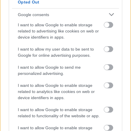
Opted Out
Legnagyobb szabású munkája a „CET”
Google consents
szobor. A cet egy 26 méter hosszú és 7 méter
I want to allow Google to enable storage
magas, deszkákból összeszögelt
related to advertising like cookies on web or
monumentális szobor, melynek üzenete az
device identifiers in apps.
újjászületés, az innovatív értékek
befogadása, az átjárhatóság és a változás. A
I want to allow my user data to be sent to
cet három hét alatt készült el, összesen 10
Google for online advertising purposes.
köbméter deszkából és tizenhat ember
segítségével a Duna parton az újjá épülő
I want to allow Google to send me
personalized advertising.
közraktárak előtt.
I want to allow Google to enable storage
related to analytics like cookies on web or
device identifiers in apps.
Kiállítás
Képzőművészet
Állatvilág
Képző
I want to allow Google to enable storage
related to functionality of the website or app.
I want to allow Google to enable storage