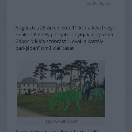
2009. 08. 24.
Augusztus 26-án délelőtt 11-kor a keszthelyi
Helikon Kastély parkjában nyitják meg Szőke
Gábor Miklós szobrász "Lovak a kastély
parkjában" című kiállítását.
Fotó:
www.tikito.com
Kilenc életnagyságú ló szoborból álló