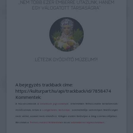
„NEM TÖBB EZER EMBERRE UTAZUNK, HANEM
EGY VÁLOGATOTT TÁRSASÁGRA”
LÉTEZIK GYÓGYÍTÓ MÚZEUM?!
A bejegyzés trackback címe:
https://kulturpart.hu/api/trackback/id/7858474
Kommentek:
A hozzászólások a
vonatkozó jogszabályok
értelmében felhasználói tartalomnak
minősülnek, értük a
szolgáltatás technikai
üzemeltetője semmilyen felelősséget
nem vállal, azokat nem ellenőrzi. Kifogás esetén forduljon a blog szerkesztőjéhez.
Részletek a
Felhasználási feltételekben
és az
adatvédelmi tájékoztatóban
.