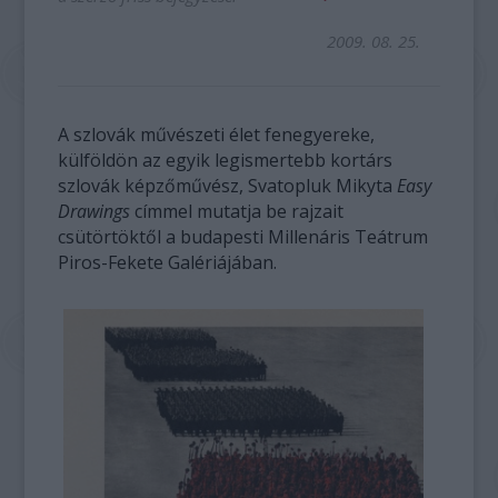
2009. 08. 25.
A szlovák művészeti élet fenegyereke,
külföldön az egyik legismertebb kortárs
szlovák képzőművész, Svatopluk Mikyta
Easy
Drawings
címmel mutatja be rajzait
csütörtöktől a budapesti Millenáris Teátrum
Piros-Fekete Galériájában.