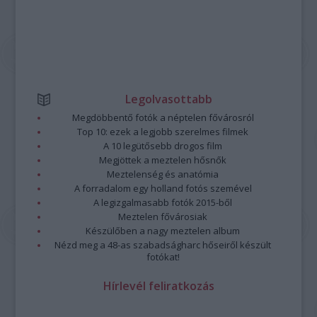
Legolvasottabb
Megdöbbentő fotók a néptelen fővárosról
Top 10: ezek a legjobb szerelmes filmek
A 10 legütősebb drogos film
Megjöttek a meztelen hősnők
Meztelenség és anatómia
A forradalom egy holland fotós szemével
A legizgalmasabb fotók 2015-ből
Meztelen fővárosiak
Készülőben a nagy meztelen album
Nézd meg a 48-as szabadságharc hőseiről készült
fotókat!
Hírlevél feliratkozás