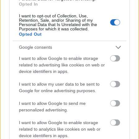
szlovák képzőművészének választották,
Opted In
megkapta az Oskar Cepan-díjat, amellyel
féléves tanulmányutat és kiállítási
I want to opt-out of Collection, Use,
Retention, Sale, and/or Sharing of my
lehetőséget nyert New Yorkba. Május 20-tól
Personal Data that Is Unrelated with the
Purposes for which it was collected.
mutatta be grafikáit az amerikai
Opted Out
nagyvárosban.
Google consents
A művész 1973-ban Éadacban, az egykori
Csehszlovákia területén született,
I want to allow Google to enable storage
Pozsonyban diplomázott a képzőművészeti
related to advertising like cookies on web or
device identifiers in apps.
akadémián, de tanult Stuttgartban is.
Nemrég volt kiállítása Zsolnán, Ausztriában,
I want to allow my user data to be sent to
Kremsben és Hollandiában, s részt vett a
Google for online advertising purposes.
májustól júliusig megrendezett prágai
művészeti biennálén. Ismerik munkáit
I want to allow Google to send me
Oslóban, Berlinben, Drezdában, Bernben és
personalized advertising.
Cologne-ban is.
I want to allow Google to enable storage
Svatopluk Mikyta első budapesti kiállítása
related to analytics like cookies on web or
device identifiers in apps.
szeptember 19-ig tart nyitva a Millenárison.