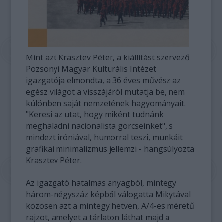
Mint azt Krasztev Péter, a kiállítást szervező
Pozsonyi Magyar Kulturális Intézet
igazgatója elmondta, a 36 éves művész az
egész világot a visszájáról mutatja be, nem
különben saját nemzetének hagyományait.
"Keresi az utat, hogy miként tudnánk
meghaladni nacionalista görcseinket", s
mindezt iróniával, humorral teszi, munkáit
grafikai minimalizmus jellemzi - hangsúlyozta
Krasztev Péter.
Az igazgató hatalmas anyagból, mintegy
három-négyszáz képből válogatta Mikytával
közösen azt a mintegy hetven, A/4-es méretű
rajzot, amelyet a tárlaton láthat majd a