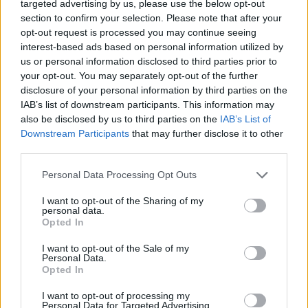
targeted advertising by us, please use the below opt-out
Péter.
section to confirm your selection. Please note that after your
opt-out request is processed you may continue seeing
interest-based ads based on personal information utilized by
us or personal information disclosed to third parties prior to
your opt-out. You may separately opt-out of the further
disclosure of your personal information by third parties on the
IAB’s list of downstream participants. This information may
also be disclosed by us to third parties on the
IAB’s List of
Downstream Participants
that may further disclose it to other
third parties.
Please note that this website/app uses one or more Google
Personal Data Processing Opt Outs
services and may gather and store information including but
not limited to your visit or usage behaviour. You may click to
I want to opt-out of the Sharing of my
personal data.
grant or deny consent to Google and its third-party tags to
Opted In
use your data for below specified purposes in below Google
consent section.
I want to opt-out of the Sale of my
Personal Data.
Opted In
Svatopluk Mikytát 2008-ban az év legjobb
I want to opt-out of processing my
Personal Data for Targeted Advertising.