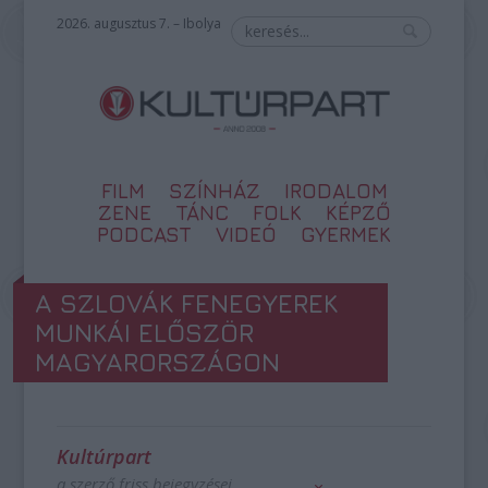
2026. augusztus 7. – Ibolya
FILM
SZÍNHÁZ
IRODALOM
ZENE
TÁNC
FOLK
KÉPZŐ
PODCAST
VIDEÓ
GYERMEK
A SZLOVÁK FENEGYEREK
MUNKÁI ELŐSZÖR
MAGYARORSZÁGON
Kultúrpart
a szerző friss bejegyzései