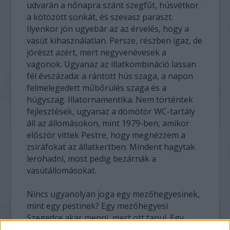
udvarán a nőnapra szánt szegfűt, húsvétkor
a kötözött sonkát, és szevasz paraszt.
Ilyenkor jön ugyebár az az érvelés, hogy a
vasút kihasználatlan. Persze, részben igaz, de
jórészt azért, mert negyvenévesek a
vagonok. Ugyanaz az illatkombináció lassan
fél évszázada: a rántott hús szaga, a napon
felmelegedett műbőrülés szaga és a
húgyszag. Illatornamentika. Nem történtek
fejlesztések, ugyanaz a dömötör WC-tartály
áll az állomásokon, mint 1979-ben, amikor
először vittek Pestre, hogy megnézzem a
zsiráfokat az állatkertben. Mindent hagytak
lerohadni, most pedig bezárnák a
vasútállomásokat.
Nincs ugyanolyan joga egy mezőhegyesinek,
mint egy pestinek? Egy mezőhegyesi
Szegedre akar menni, mert ott tanul. Egy
budai a Moszkva térről akar eljutni az