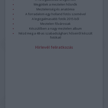
Megjöttek a meztelen hősnők
Meztelenség és anatómia
A forradalom egy holland fotós szemével
A legizgalmasabb fotók 2015-ből
Meztelen fővárosiak
Készülőben a nagy meztelen album
Nézd meg a 48-as szabadságharc hőseiről készült
fotókat!
Hírlevél feliratkozás