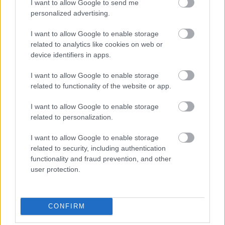
Mit lehet erre mondani? Semmit. Valamit
I want to allow Google to send me
mégis. Azoknak, akiknek nem szívügye a
personalized advertising.
magyar vasút, akiket nem csapott meg a
mozdony füstje, azok bízzák a MÁV ügyét
I want to allow Google to enable storage
related to analytics like cookies on web or
azokra, akik a vasutasban nem egy Koltay
device identifiers in apps.
Robi-féle baktert képzelnek el, aki
szalmatörekes, gyűrött egyenruhájában
I want to allow Google to enable storage
bukdácsol a töltésen, hanem egy normális
related to functionality of the website or app.
embert.
I want to allow Google to enable storage
Ajánlott olvasmány
related to personalization.
Régi kút
Mindenki az őrült professzort akarja
I want to allow Google to enable storage
related to security, including authentication
Gyereknek pornót?
functionality and fraud prevention, and other
Nem éri meg híres nőt verni
user protection.
CONFIRM