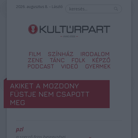
2026. augusztus 8. – László
FILM
SZÍNHÁZ
IRODALOM
ZENE
TÁNC
FOLK
KÉPZŐ
PODCAST
VIDEÓ
GYERMEK
AKIKET A MOZDONY
FÜSTJE NEM CSAPOTT
MEG
pzl
a szerző friss bejegyzései