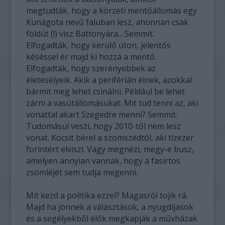
megtudták, hogy a körzeti mentőállomás egy
Kunágota nevű faluban lesz, ahonnan csak
földút (!) visz Battonyára... Semmit.
Elfogadták, hogy kerülő úton, jelentős
késéssel ér majd ki hozzá a mentő.
Elfogadták, hogy szerényebbek az
életesélyeik. Akik a periférián élnek, azokkal
bármit meg lehet csinálni. Például be lehet
zárni a vasútállomásukat. Mit tud tenni az, aki
vonattal akart Szegedre menni? Semmit.
Tudomásul veszi, hogy 2010-től nem lesz
vonat. Kocsit bérel a szomszédtól, aki tízezer
forintért elviszi. Vagy megnézi, megy-e busz,
amelyen annyian vannak, hogy a fasirtos
zsömléjét sem tudja megenni.
Mit kezd a politika ezzel? Magasról tojik rá.
Majd ha jönnek a választások, a nyugdíjasok
és a segélyekből élők megkapják a művházak