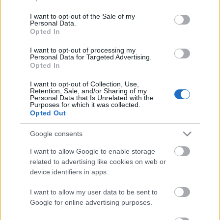
use your data for below specified purposes in below Google
egyszerű. 1874 kilométer - ismerkedjünk
consent section.
ezzel a számmal! 1874 kilométerrel rövidítik
I want to opt-out of the Sale of my
Personal Data.
meg az országban élők életlehetőségeit.
Opted In
Arcpirító, hogy milliárdokat költöttek a
I want to opt-out of processing my
Personal Data for Targeted Advertising.
szentendrei skanzenben újraálmodott
Opted In
mezőhegyesi vasútállomás felépítésére,
miközben az eredeti ott rohad egy rozsdaette
I want to opt-out of Collection, Use,
Retention, Sale, and/or Sharing of my
cukorgyár és egy fonnyadt kukoricatábla
Personal Data that Is Unrelated with the
Purposes for which it was collected.
között. Miközben az EU-s regionalitásról
Opted Out
beszélnek, eszükbe sem jut a Szeged-
Mezőhegyes-Battonya- Pécska-Arad vasúti
Google consents
szárny feltámasztása. Inkább megszűntetik a
battonyai, mezőhegyesi állomást, végleg
I want to allow Google to enable storage
related to advertising like cookies on web or
megfosztva a régiót attól, hogy valamikor
device identifiers in apps.
feltámadjon, hogy újra kialakuljanak a
gazdasági és kulturális együttműködések a
I want to allow my user data to be sent to
határ túloldalán lévő településekkel.
Google for online advertising purposes.