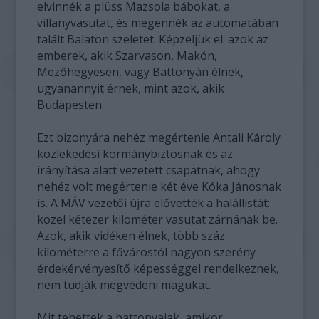
elvinnék a plüss Mazsola bábokat, a
villanyvasutat, és megennék az automatában
talált Balaton szeletet. Képzeljük el: azok az
emberek, akik Szarvason, Makón,
Mezőhegyesen, vagy Battonyán élnek,
ugyanannyit érnek, mint azok, akik
Budapesten.
Ezt bizonyára nehéz megértenie Antali Károly
közlekedési kormánybiztosnak és az
irányítása alatt vezetett csapatnak, ahogy
nehéz volt megértenie két éve Kóka Jánosnak
is. A MÁV vezetői újra elővették a halállistát:
közel kétezer kilométer vasutat zárnának be.
Azok, akik vidéken élnek, több száz
kilométerre a fővárostól nagyon szerény
érdekérvényesítő képességgel rendelkeznek,
nem tudják megvédeni magukat.
Mit tehettek a battonyaiak, amikor