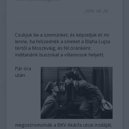
2009. 08. 26.
Csukjuk be a szemünket, és képzeljük el: mi
lenne, ha felszednék a síneket a Blaha Lujza
tértől a Moszkváig, és fél óránként
indítanánk buszokat a villamosok helyett.
Pár óra
után
megostromolnák a BKV Akácfa utcai irodáját,