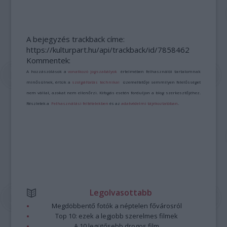
A bejegyzés trackback címe:
https://kulturpart.hu/api/trackback/id/7858462
Kommentek:
A hozzászólások a
vonatkozó jogszabályok
értelmében felhasználói tartalomnak
minősülnek, értük a
szolgáltatás technikai
üzemeltetője semmilyen felelősséget
nem vállal, azokat nem ellenőrzi. Kifogás esetén forduljon a blog szerkesztőjéhez.
Részletek a
Felhasználási feltételekben
és az
adatvédelmi tájékoztatóban
.
Legolvasottabb
Megdöbbentő fotók a néptelen fővárosról
Top 10: ezek a legjobb szerelmes filmek
A 10 legütősebb drogos film