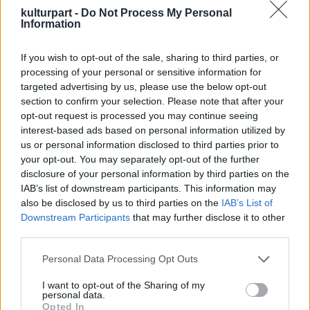
kulturpart -
Do Not Process My Personal
Astóriához, mert ott tanul. A mezőhegyesinek
Information
kevesebb joga van az utazáshoz, és a
tanuláshoz, mint egy budapestinek? Miért
If you wish to opt-out of the sale, sharing to third parties, or
rontanak a vidékiek amúgy is szerényebb
processing of your personal or sensitive information for
életlehetőségein?
targeted advertising by us, please use the below opt-out
section to confirm your selection. Please note that after your
Van-e joga Antali Károlynak ahhoz, hogy
opt-out request is processed you may continue seeing
megfossza a lakosságot az utazás
interest-based ads based on personal information utilized by
alapjogától? Nincs joga hozzá. Ha már súlyos
us or personal information disclosed to third parties prior to
milliókat keres havonta a mohácsiak, a
your opt-out. You may separately opt-out of the further
gyöngyösiek, a komlóiak, a zirciek, a
disclosure of your personal information by third parties on the
IAB’s list of downstream participants. This information may
battonyaiak adóforintjából, akkor a
also be disclosed by us to third parties on the
IAB’s List of
fejlesztéseken kéne törnie a fejét, nem a
Downstream Participants
that may further disclose it to other
leépítéseken. Ott van az Esztergom-Budapest
third parties.
közötti vonatközlekedés példája. Néhány éve
kulturált, korszerű vonatokat állítottak
Please note that this website/app uses one or more Google
Personal Data Processing Opt Outs
pályára, azóta a buszforgalom ezen a
services and may gather and store information including but
vonalon visszaesett, szinte mindenki a
not limited to your visit or usage behaviour. You may click to
I want to opt-out of the Sharing of my
personal data.
grant or deny consent to Google and its third-party tags to
csodavonat
tal akar utazni. A dolog ilyen
Opted In