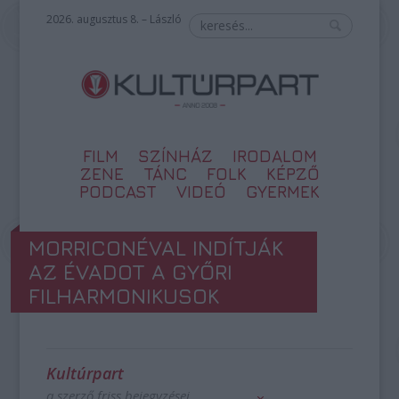
2026. augusztus 8. – László
FILM
SZÍNHÁZ
IRODALOM
ZENE
TÁNC
FOLK
KÉPZŐ
PODCAST
VIDEÓ
GYERMEK
MORRICONÉVAL INDÍTJÁK
AZ ÉVADOT A GYŐRI
FILHARMONIKUSOK
Kultúrpart
a szerző friss bejegyzései