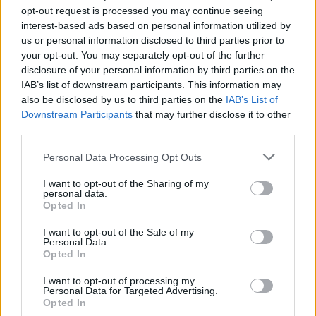
opt-out request is processed you may continue seeing
Idei újdonságként kamarabérleti sorozat is
interest-based ads based on personal information utilized by
indul, amely elnevezésében a
us or personal information disclosed to third parties prior to
your opt-out. You may separately opt-out of the further
mosonmagyaróvári kötődésű nemzetközi
disclosure of your personal information by third parties on the
hírű hegedűművésznek és
IAB’s list of downstream participants. This information may
zenepedagógusnak, Flesch Károlynak állít
also be disclosed by us to third parties on the
IAB’s List of
emléket. A kamarazene kedvelői Mozart,
Downstream Participants
that may further disclose it to other
Beethoven, Schubert, Ligeti és Dohnányi
third parties.
műveit hallhatják a november 8-án induló
sorozatban.
Please note that this website/app uses one or more Google
Personal Data Processing Opt Outs
services and may gather and store information including but
not limited to your visit or usage behaviour. You may click to
I want to opt-out of the Sharing of my
personal data.
grant or deny consent to Google and its third-party tags to
Opted In
use your data for below specified purposes in below Google
consent section.
I want to opt-out of the Sale of my
Personal Data.
Opted In
I want to opt-out of processing my
Personal Data for Targeted Advertising.
Opted In