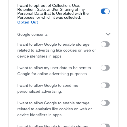
I want to opt-out of Collection, Use,
Retention, Sale, and/or Sharing of my
Personal Data that Is Unrelated with the
Purposes for which it was collected.
Opted Out
Google consents
I want to allow Google to enable storage
related to advertising like cookies on web or
device identifiers in apps.
Morricone a Győri Filharmonikus Zenekarral
A győri együttest vendégkarmesterek egész
I want to allow my user data to be sent to
sora dirigálja a most kezdődő szezonban.
Google for online advertising purposes.
Kovács János Verdi Traviatájának
koncertszerű előadását vezényli december
I want to allow Google to send me
12-én, Takács Nagy Gábor pedig Beethoven-
personalized advertising.
műveket dirigál 2010. március 20-án.
I want to allow Google to enable storage
related to analytics like cookies on web or
device identifiers in apps.
Film
Zene
Komolyzene
I want to allow Google to enable storage