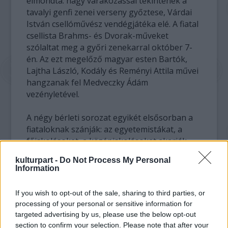
elmondta: nagy várakozással tekintenek a
tavalyi genfi zenei verseny győztese, Várdai
István csellóművész vendégjátéka elé. A fiatal
csellista Brahms- és Dvorak-műveket
szólaltat meg a győri zenekarral október 7-
én. Az ezt megelőző magyar esten Bartók,
Lajtha László, Kodály és Reményi Attila művei
hangzanak fel Medveczky Ádám
vezényletével.
A négy bérleti sorozat egyikét elsősorban a
fiataloknak szánják: az egyetemistákat, a
főiskolásokat, a középiskolásokat akarják
megszólítani a Varga Tibor bérleti
kulturpart -
Do Not Process My Personal
programmal, amelyben a japán Musashino
Information
Zeneakadémia zenekara Liszt-, Kodály- és
Csajkovszkij-művekkel vendégszerepel
If you wish to opt-out of the sale, sharing to third parties, or
szeptember 26-án Győrött. November 14-én
processing of your personal or sensitive information for
pedig a hazai dzsesszvilág sztárjai zenélnek
targeted advertising by us, please use the below opt-out
együtt a győri filharmonikusokkal.
section to confirm your selection. Please note that after your