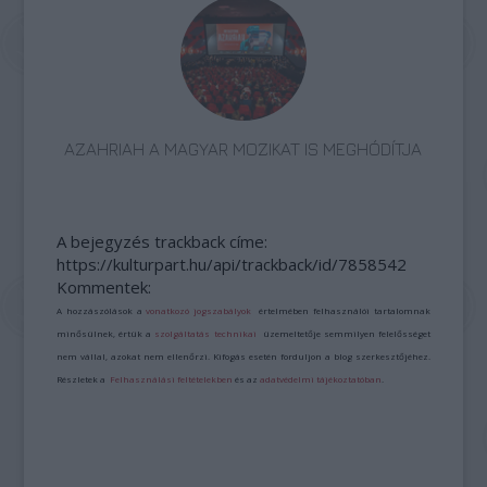
AZAHRIAH A MAGYAR MOZIKAT IS MEGHÓDÍTJA
A bejegyzés trackback címe:
https://kulturpart.hu/api/trackback/id/7858542
Kommentek:
A hozzászólások a
vonatkozó jogszabályok
értelmében felhasználói tartalomnak
minősülnek, értük a
szolgáltatás technikai
üzemeltetője semmilyen felelősséget
nem vállal, azokat nem ellenőrzi. Kifogás esetén forduljon a blog szerkesztőjéhez.
Részletek a
Felhasználási feltételekben
és az
adatvédelmi tájékoztatóban
.