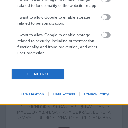
related to functionality of the website or app.
I want to allow Google to enable storage
related to personalization.
I want to allow Google to enable storage
related to security, including authentication
functionality and fraud prevention, and other
CONCERTO MESTERISKOLA ALBRECHT MAYER
user protection.
OBOAMŰVÉSSZEL
CONFIRM
Data Deletion
Data Access
Privacy Policy
ÉNEKMONDÓK A POLGÁRHÁBORÚBAN, DÁNOK
MACEDÓNIÁBAN, SANTANA SZIKRÁJA ÉS NÓTA
REVIVAL – RITMO FILMNAPOK A TOLDI MOZIBAN