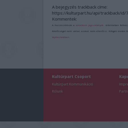
A bejegyzés trackback címe:
https://kulturpart.hu/api/trackback/id
Kommentek:
A hozzászólások a
vonatkozó jogszabályok
értelmében felhas
felelősséget nem vállal, azokat nem ellenőrzi. Kifogás esetén 
tájékoztatóban
.
Kultúrpart Csoport
Kap
Kultúrpart Kommunikáció
Impr
Rólunk
Partn