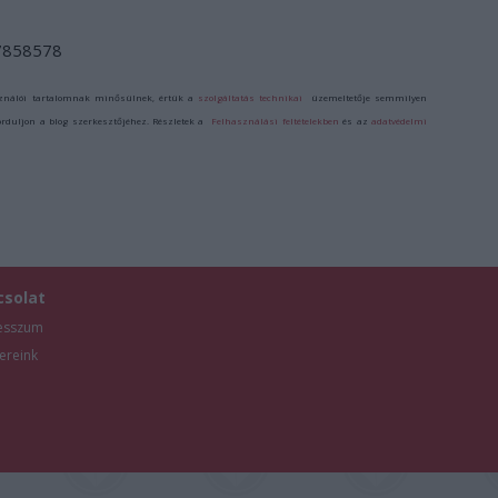
/7858578
ználói tartalomnak minősülnek, értük a
szolgáltatás technikai
üzemeltetője semmilyen
forduljon a blog szerkesztőjéhez. Részletek a
Felhasználási feltételekben
és az
adatvédelmi
csolat
esszum
ereink