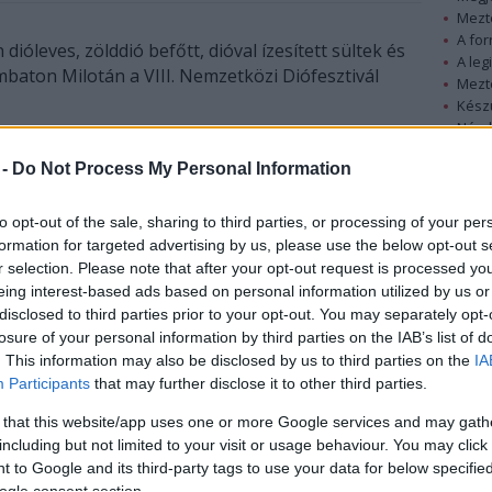
Mezt
A fo
dióleves, zölddió befőtt, dióval ízesített sültek és
A leg
baton Milotán a VIII. Nemzetközi Diófesztivál
Mezt
Kész
Nézd
készü
A Szatmári Fesztivál záró rendezvényére a
 -
Do Not Process My Personal Information
szomszédos Romániából, Szlovákiából és
Hírle
Ukrajnából is érkezek vendégek, akik szintén
to opt-out of the sale, sharing to third parties, or processing of your per
elkészítik és kínálják az ottani diós ételeket,
formation for targeted advertising by us, please use the below opt-out s
italokat - közölte Klapka György, a Szabolcs-
r selection. Please note that after your opt-out request is processed y
Szatmár-Bereg megyei település polgármestere
eing interest-based ads based on personal information utilized by us or
csütörtökön.
disclosed to third parties prior to your opt-out. You may separately opt-
losure of your personal information by third parties on the IAB’s list of
A diólevest a még nyers, éppen hullani kezdő
. This information may also be disclosed by us to third parties on the
IA
gyümölcsből készítik a szatmári tájegységben. A
Participants
that may further disclose it to other third parties.
dió húsáról lehúzzák a hártyaszerű, kesernyés
 that this website/app uses one or more Google services and may gath
fedőréteget, hűtőbe rakják, majd a pihentetés
including but not limited to your visit or usage behaviour. You may click 
után finom levest készítenek belőle egy ősi recept
 to Google and its third-party tags to use your data for below specifi
alapján, amelyet ugyan hétpecsétes titokként
ogle consent section.