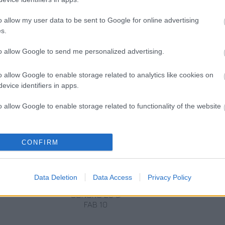
a, amelyet a fesztivál helyszínén, a község
ny megtartására készített nyitott épületekben
o allow my user data to be sent to Google for online advertising
s.
to allow Google to send me personalized advertising.
o allow Google to enable storage related to analytics like cookies on
evice identifiers in apps.
o allow Google to enable storage related to functionality of the website
o allow Google to enable storage related to personalization.
CONFIRM
o allow Google to enable storage related to security, including
HATÁRTALANUL
DUPLA
DONGÓ A
cation functionality and fraud prevention, and other user protection.
A FITOS DEZSŐ
JUBILEUMI
ZENEAKADÉMIÁN
Data Deletion
Data Access
Privacy Policy
TÁRSULATTAL
KONCERT:
SONORO 20 &
FAB 10