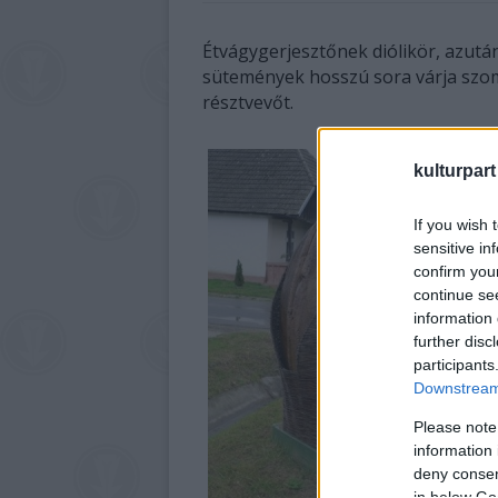
Étvágygerjesztőnek diólikör, azután 
sütemények hosszú sora várja szom
résztvevőt.
kulturpart
If you wish 
sensitive in
confirm you
continue se
information 
further disc
participants
Downstream 
Please note
information 
deny consent
in below Go