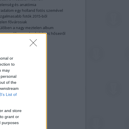
elenség és anatómia
rradalom egy holland fotós szemével
izgalmasabb fotók 2015-ből
elen fővárosiak
ülőben a nagy meztelen album
 meg a 48-as szabadságharc hőseiről
lt fotókat!
vél feliratkozás
sonal or
ection to
ou may
 personal
out of the
 downstream
B’s List of
er and store
to grant or
ed purposes