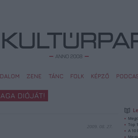
ODALOM
ZENE
TÁNC
FOLK
KÉPZŐ
PODCA
AGA DIÓJÁT!
L
Megd
Top 1
2009. 08. 27.
A 10 
Megj