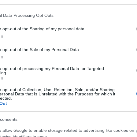
őriznek, de azért a fesztivál kóstolóinak a
helyszínen elárulják.
l Data Processing Opt Outs
, amely a híres M 10-es fajta termőhelye; onnan
o opt-out of the Sharing of my personal data.
újabban a környező országokba is viszik.
In
nómiában, hanem a nép gyógyászatban is nagy
o opt-out of the Sale of my Personal Data.
k lakói. Szerintük a fa levele és kérge véd a
In
latfelhőjén állítólag nem tud áthatolni semmilyen
ea a daganatos betegeken segít, és a hiedelem
to opt-out of processing my Personal Data for Targeted
ing.
szervezetben. Mások fiúsító hatást is
In
áldás megalapozójának tartják fogyasztását.
o opt-out of Collection, Use, Retention, Sale, and/or Sharing
ersonal Data that Is Unrelated with the Purposes for which it
 csak a gasztronómiai és gyógyteakeverék-remekek,
lected.
ilotán, hanem egész napos kulturális program is.
Out
kozhatnak a vendégek, akik a polgármester reménye
esznek majd.
consents
oportok mellett koncertet ad a híres Bikini együttes
o allow Google to enable storage related to advertising like cookies on
evice identifiers in apps.