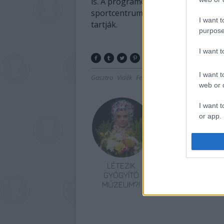
is. A programot a diókopács bál zárj
sportcentrumában lévő, a rendezvé
I want t
tartják.
purpose
I want 
I want t
Gasztro
Vidék
Fesztiválok
Lavór
web or d
I want t
or app.
I want t
I want t
LÉTEZIK
FONÓS LEMEZ
authenti
GYÓGYÍTÓ
LETT AZ ÉV
MÚZEUM?!
JAZZ ALBUMA