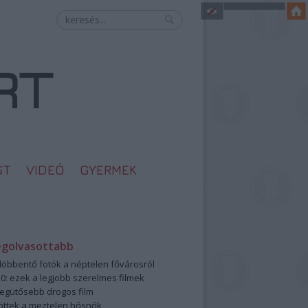
ST
VIDEÓ
GYERMEK
egolvasottabb
öbbentő fotók a néptelen fővárosról
0: ezek a legjobb szerelmes filmek
legütősebb drogos film
öttek a meztelen hősnők