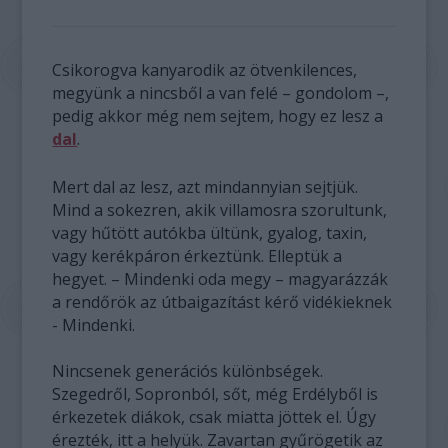
Csikorogva kanyarodik az ötvenkilences,
megyünk a nincsből a van felé – gondolom –,
pedig akkor még nem sejtem, hogy ez lesz a
dal
.
Mert dal az lesz, azt mindannyian sejtjük.
Mind a sokezren, akik villamosra szorultunk,
vagy hűtött autókba ültünk, gyalog, taxin,
vagy kerékpáron érkeztünk. Elleptük a
hegyet. – Mindenki oda megy – magyarázzák
a rendőrök az útbaigazítást kérő vidékieknek
- Mindenki.
Nincsenek generációs különbségek.
Szegedről, Sopronból, sőt, még Erdélyből is
érkezetek diákok, csak miatta jöttek el. Úgy
érezték, itt a helyük. Zavartan gyűrögetik az