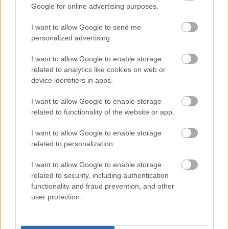
Google for online advertising purposes.
2004, 2004,
I want to allow Google to send me
itt van az év, ez az az év,
personalized advertising.
hogy semmit se adj, semmit végy,
2004 van fél hét felé.
I want to allow Google to enable storage
related to analytics like cookies on web or
Megyek utcámon, lefelé,
device identifiers in apps.
nyitott kabátban hazafalé,
megyek egy fényes ház felé,
I want to allow Google to enable storage
jó lesz majd ottan hét felé.
related to functionality of the website or app.
I want to allow Google to enable storage
Jó lesz a kedvem majd,
related to personalization.
rántom az ajtókat,
bútorok ott majd bent
I want to allow Google to enable storage
mind elém térdelnek,
related to security, including authentication
functionality and fraud prevention, and other
és azt kell éreznem,
user protection.
hogy célba érkeztem,
és talán lefekszem,