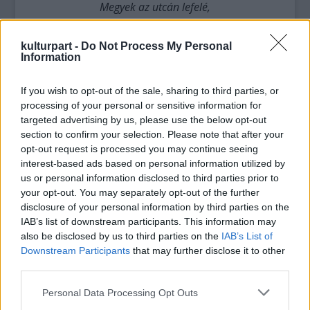
Megyek az utcán lefelé,
nyitott kabátban hazafelé,
lehet úgy fél hét felé,
kulturpart -
Do Not Process My Personal
megyek a nincsből a van felé.
Information
Cipőmben ott az üzenet,
If you wish to opt-out of the sale, sharing to third parties, or
az hajtja összes léptemet,
processing of your personal or sensitive information for
visznek szárnyas bokák,
targeted advertising by us, please use the below opt-out
minden lépésnél van tovább.
section to confirm your selection. Please note that after your
opt-out request is processed you may continue seeing
interest-based ads based on personal information utilized by
Jönnek a házak, oszlopok,
us or personal information disclosed to third parties prior to
túlvagyok rajtuk, túl vagyok,
your opt-out. You may separately opt-out of the further
táncolok nincsből a van felé,
disclosure of your personal information by third parties on the
fél hétből megyek a hét felé.
IAB’s list of downstream participants. This information may
also be disclosed by us to third parties on the
IAB’s List of
Megyek az utcán lefelé,
Downstream Participants
that may further disclose it to other
viszem a nincset a van felé,
third parties.
és minden hálám csak az övé,
Please note that this website/app uses one or more Google
aki ezt ígyen rendelé.
Personal Data Processing Opt Outs
services and may gather and store information including but