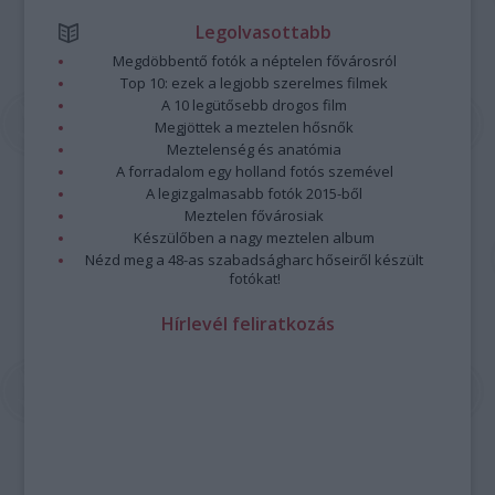
Legolvasottabb
Megdöbbentő fotók a néptelen fővárosról
Top 10: ezek a legjobb szerelmes filmek
A 10 legütősebb drogos film
Megjöttek a meztelen hősnők
Meztelenség és anatómia
A forradalom egy holland fotós szemével
A legizgalmasabb fotók 2015-ből
Meztelen fővárosiak
Készülőben a nagy meztelen album
Nézd meg a 48-as szabadságharc hőseiről készült
fotókat!
Hírlevél feliratkozás