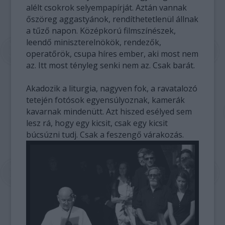
alélt csokrok selyempapírját. Aztán vannak
őszöreg aggastyánok, rendíthetetlenül állnak
a tűző napon. Középkorú filmszínészek,
leendő miniszterelnökök, rendezők,
operatőrök, csupa híres ember, aki most nem
az. Itt most tényleg senki nem az. Csak barát.
Akadozik a liturgia, nagyven fok, a ravatalozó
tetején fotósok egyensúlyoznak, kamerák
kavarnak mindenütt. Azt hiszed esélyed sem
lesz rá, hogy egy kicsit, csak egy kicsit
búcsúzni tudj. Csak a feszengő várakozás.