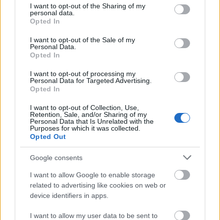
not limited to your visit or usage behaviour. You may click to
I want to opt-out of the Sharing of my
Dombos az én utcám,
personal data.
grant or deny consent to Google and its third-party tags to
csúcspontján túljutván
Opted In
use your data for below specified purposes in below Google
lejtmenet lendít meg,
consent section.
I want to opt-out of the Sale of my
szárnyasan lépkedjek.
Personal Data.
Opted In
És visszapillantva
I want to opt-out of processing my
nem látok én vissza,
Personal Data for Targeted Advertising.
mit kezdetben tettem meg,
Opted In
csúcsvonal takarja.
I want to opt-out of Collection, Use,
Retention, Sale, and/or Sharing of my
Personal Data that Is Unrelated with the
Tovább az utcán lefelé,
Purposes for which it was collected.
jövet a nincsből a van felé,
Opted Out
veletek, házak, oszlopok,
veletek együtt úgy futok.
Google consents
I want to allow Google to enable storage
Megyek az úton lefelé,
related to advertising like cookies on web or
2004 estefelé,
device identifiers in apps.
és ő még azt is jól rendelé,
hogy senki sem mondja, gyere bé.
I want to allow my user data to be sent to