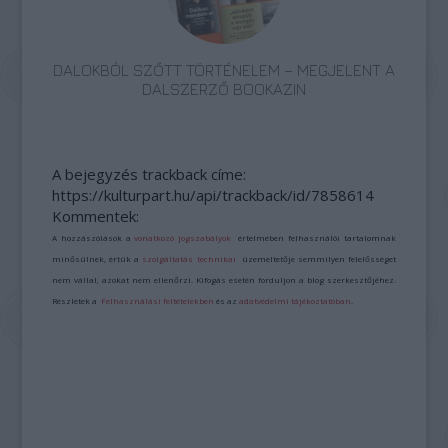
DALOKBÓL SZŐTT TÖRTÉNELEM – MEGJELENT A
DALSZERZŐ BOOKAZIN
A bejegyzés trackback címe:
https://kulturpart.hu/api/trackback/id/7858614
Kommentek:
A hozzászólások a
vonatkozó jogszabályok
értelmében felhasználói tartalomnak
minősülnek, értük a
szolgáltatás technikai
üzemeltetője semmilyen felelősséget
nem vállal, azokat nem ellenőrzi. Kifogás esetén forduljon a blog szerkesztőjéhez.
Részletek a
Felhasználási feltételekben
és az
adatvédelmi tájékoztatóban
.