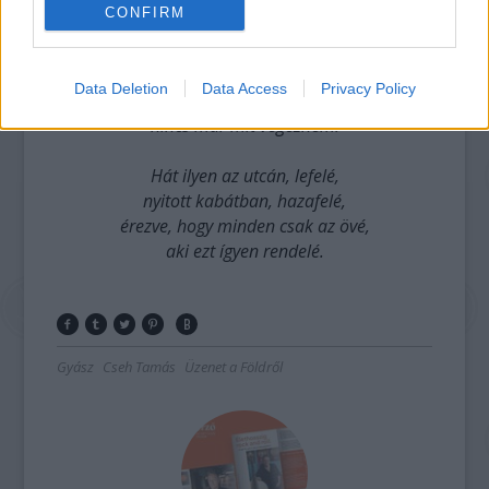
végre is lefekszem.
CONFIRM
És talán lefekszem,
a földön elfekszem,
Data Deletion
Data Access
Privacy Policy
és azt kell éreznem,
nincs már mit végeznem.
Hát ilyen az utcán, lefelé,
nyitott kabátban, hazafelé,
érezve, hogy minden csak az övé,
aki ezt ígyen rendelé.
Gyász
Cseh Tamás
Üzenet a Földről