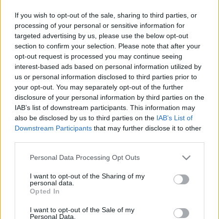
If you wish to opt-out of the sale, sharing to third parties, or
processing of your personal or sensitive information for
targeted advertising by us, please use the below opt-out
section to confirm your selection. Please note that after your
opt-out request is processed you may continue seeing
interest-based ads based on personal information utilized by
us or personal information disclosed to third parties prior to
your opt-out. You may separately opt-out of the further
disclosure of your personal information by third parties on the
Mozgópart
Kultúrplacc
IAB’s list of downstream participants. This information may
also be disclosed by us to third parties on the
IAB’s List of
Downstream Participants
that may further disclose it to other
third parties.
Please note that this website/app uses one or more Google
Personal Data Processing Opt Outs
services and may gather and store information including but
not limited to your visit or usage behaviour. You may click to
I want to opt-out of the Sharing of my
personal data.
grant or deny consent to Google and its third-party tags to
Opted In
VECSEI H. MIKLÓS A ZSÁMBÉKI NYÁRI
use your data for below specified purposes in below Google
SZÍNHÁZRÓL
consent section.
I want to opt-out of the Sale of my
Personal Data.