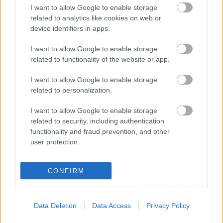
Kommentek:
I want to allow Google to enable storage
A hozzászólások a
vonatkozó jogszabályok
értelmében felhasználói tartalomnak
related to analytics like cookies on web or
minősülnek, értük a
szolgáltatás technikai
üzemeltetője semmilyen felelősséget
device identifiers in apps.
nem vállal, azokat nem ellenőrzi. Kifogás esetén forduljon a blog szerkesztőjéhez.
Részletek a
Felhasználási feltételekben
és az
adatvédelmi tájékoztatóban
.
I want to allow Google to enable storage
related to functionality of the website or app.
I want to allow Google to enable storage
related to personalization.
I want to allow Google to enable storage
related to security, including authentication
Legolvasottabb
functionality and fraud prevention, and other
user protection.
Megdöbbentő fotók a néptelen fővárosról
Top 10: ezek a legjobb szerelmes filmek
A 10 legütősebb drogos film
CONFIRM
Megjöttek a meztelen hősnők
Meztelenség és anatómia
A forradalom egy holland fotós szemével
A legizgalmasabb fotók 2015-ből
Data Deletion
Data Access
Privacy Policy
Meztelen fővárosiak
Készülőben a nagy meztelen album