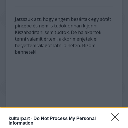
Játsszuk azt, hogy engem bezártak egy sötét
pincébe és nem is tudok onnan kijönni.
Kiszabadítani sem tudtok. De ha akartok
tenni valamit értem, akkor menjetek el
helyettem világot látni a héten. Bízom
bennetek!
kulturpart -
Do Not Process My Personal
Information