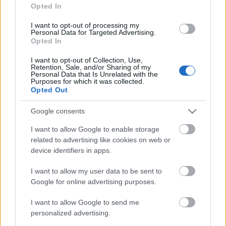
Opted In
I want to opt-out of processing my
Personal Data for Targeted Advertising.
Opted In
I want to opt-out of Collection, Use,
Retention, Sale, and/or Sharing of my
VILÁGZENÉK A LEGJOBB MINŐSÉGBEN
Personal Data that Is Unrelated with the
Purposes for which it was collected.
Opted Out
Google consents
I want to allow Google to enable storage
related to advertising like cookies on web or
device identifiers in apps.
NÉPMŰVÉSZET EGÉSZ ÉVBEN!
I want to allow my user data to be sent to
Google for online advertising purposes.
I want to allow Google to send me
A bejegyzés trackback címe:
personalized advertising.
https://kulturpart.hu/api/trackback/id/7858632