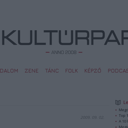
ODALOM
ZENE
TÁNC
FOLK
KÉPZŐ
PODCA
L
Megd
Top 1
2009. 09. 02.
A 10 
Megj