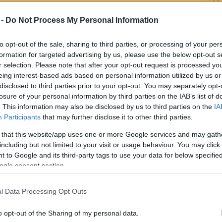
Mezt
A fo
 -
Do Not Process My Personal Information
női lakosságának jelentős része, Hollywood egyik
A leg
 jönnek össze a dolgai az életben, pedig a
Mezt
to opt-out of the sale, sharing to third parties, or processing of your per
Kész
formation for targeted advertising by us, please use the below opt-out s
Nézd
r selection. Please note that after your opt-out request is processed y
készü
 Clooney, már
eing interest-based ads based on personal information utilized by us or
rosszul választ,
Hírle
disclosed to third parties prior to your opt-out. You may separately opt-
k, nem tanult
losure of your personal information by third parties on the IAB’s list of
barátnőjét,
. This information may also be disclosed by us to third parties on the
IA
n hozzá Los
Participants
that may further disclose it to other third parties.
pségénél csak
 that this website/app uses one or more Google services and may gath
gra kellene,
including but not limited to your visit or usage behaviour. You may click 
gglegényt.
 to Google and its third-party tags to use your data for below specifi
zemélyiségként
ogle consent section.
ztárfocisták
énelembe. A
l Data Processing Opt Outs
y igazi
s, hogy meddig
o opt-out of the Sharing of my personal data.