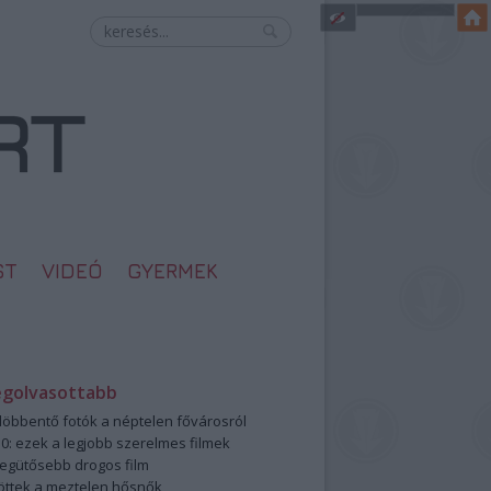
ST
VIDEÓ
GYERMEK
egolvasottabb
öbbentő fotók a néptelen fővárosról
0: ezek a legjobb szerelmes filmek
legütősebb drogos film
öttek a meztelen hősnők