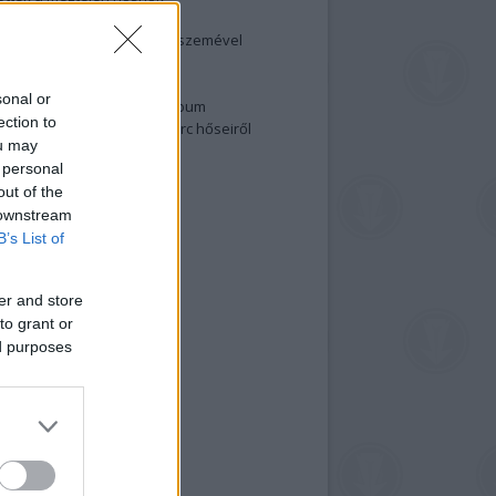
elenség és anatómia
rradalom egy holland fotós szemével
izgalmasabb fotók 2015-ből
elen fővárosiak
sonal or
ülőben a nagy meztelen album
ection to
 meg a 48-as szabadságharc hőseiről
ou may
lt fotókat!
 personal
vél feliratkozás
out of the
 downstream
B’s List of
er and store
to grant or
ed purposes