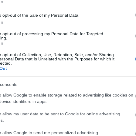
In
 vígjátékban lesz látható. Az Up in the Airben
o opt-out of the Sale of my Personal Data.
 aki a fél életét a levegőben tölti, egyik vállalattól
In
detén egy hajszál választja el attól, hogy elérje a
találkozik egy csinos nővel (Anna Kendrick), aki
to opt-out of processing my Personal Data for Targeted
ing.
kölcsönös, és ebből lesz a baj. A filmet a Juno című
In
 Reitman rendezte, aki a vígjátékok koronázatlan
zellemirtók, Ikrek, Ovizsaru).
o opt-out of Collection, Use, Retention, Sale, and/or Sharing
ersonal Data that Is Unrelated with the Purposes for which it
lected.
Out
consents
o allow Google to enable storage related to advertising like cookies on
evice identifiers in apps.
o allow my user data to be sent to Google for online advertising
s.
to allow Google to send me personalized advertising.