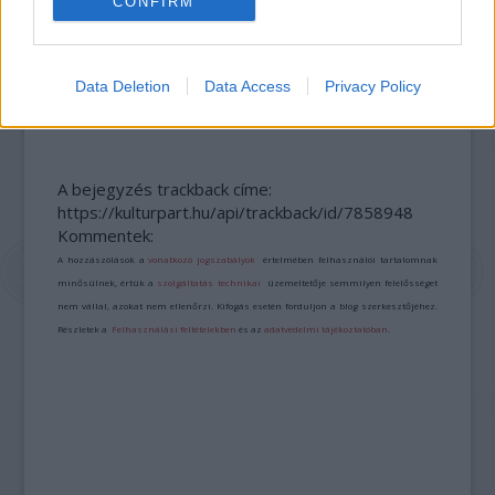
CONFIRM
Data Deletion
Data Access
Privacy Policy
LÉTEZIK GYÓGYÍTÓ MÚZEUM?!
A bejegyzés trackback címe:
https://kulturpart.hu/api/trackback/id/7858948
Kommentek:
A hozzászólások a
vonatkozó jogszabályok
értelmében felhasználói tartalomnak
minősülnek, értük a
szolgáltatás technikai
üzemeltetője semmilyen felelősséget
nem vállal, azokat nem ellenőrzi. Kifogás esetén forduljon a blog szerkesztőjéhez.
Részletek a
Felhasználási feltételekben
és az
adatvédelmi tájékoztatóban
.