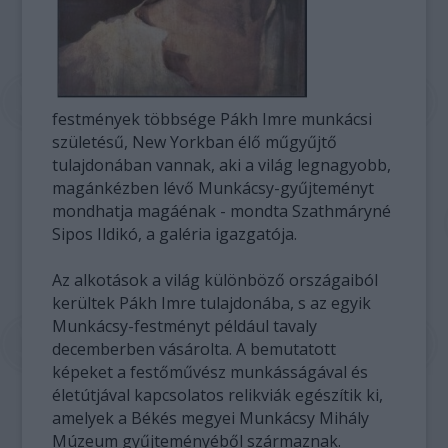
festmények többsége Pákh Imre munkácsi
születésű, New Yorkban élő műgyűjtő
tulajdonában vannak, aki a világ legnagyobb,
magánkézben lévő Munkácsy-gyűjteményt
mondhatja magáénak - mondta Szathmáryné
Sipos Ildikó, a galéria igazgatója.
Az alkotások a világ különböző országaiból
kerültek Pákh Imre tulajdonába, s az egyik
Munkácsy-festményt például tavaly
decemberben vásárolta. A bemutatott
képeket a festőművész munkásságával és
életútjával kapcsolatos relikviák egészítik ki,
amelyek a Békés megyei Munkácsy Mihály
Múzeum gyűjteményéből származnak.