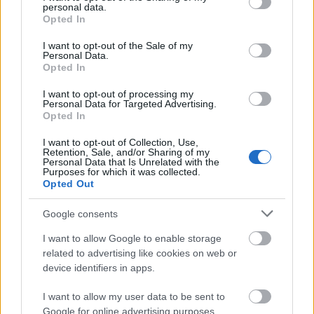
personal data.
grant or deny consent to Google and its third-party tags to
Az egykori polgári lét mindennapjait
Opted In
use your data for below specified purposes in below Google
megörökítő művei közül a Két család a
consent section.
I want to opt-out of the Sale of my
szalonban (1880), a Pálmaházban (1881) és az
Personal Data.
Apa születésnapja (1882) címűt állítják ki.
Opted In
Munkácsy szalonképeinek kedvelt szereplőit,
I want to opt-out of processing my
megújulásra törekedve, tájképi háttérben is
Personal Data for Targeted Advertising.
elhelyezte, s ennek bizonyítéka a Sétány a
Opted In
Parc Monceuban című festménye, amelyet
I want to opt-out of Collection, Use,
1882-ban alkotott.
Retention, Sale, and/or Sharing of my
Personal Data that Is Unrelated with the
Purposes for which it was collected.
A művész arcképfestészetének
Opted Out
legjelentősebb alkotása, a Mademe Chaplin
portréja ugyancsak látható a nyíregyházi
Google consents
galériában.
I want to allow Google to enable storage
related to advertising like cookies on web or
device identifiers in apps.
I want to allow my user data to be sent to
Festészet
Munkácsy
Képzőművészet
Képző
Google for online advertising purposes.