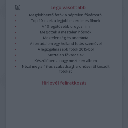
Legolvasottabb
Megdöbbentő fotók a néptelen fővárosról
Top 10: ezek a legjobb szerelmes filmek
A 10 legütősebb drogos film
Megjöttek a meztelen hősnők
Meztelenség és anatómia
A forradalom egy holland fotós szemével
A legizgalmasabb fotók 2015-ből
Meztelen fővárosiak
Készülőben a nagy meztelen album
Nézd meg a 48-as szabadságharc hőseiről készült
fotókat!
Hírlevél feliratkozás