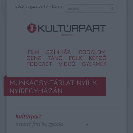
2026. augusztus 10. – Lőrinc
FILM
SZÍNHÁZ
IRODALOM
ZENE
TÁNC
FOLK
KÉPZŐ
PODCAST
VIDEÓ
GYERMEK
MUNKÁCSY-TÁRLAT NYÍLIK
NYÍREGYHÁZÁN
Kultúrpart
a szerző friss bejegyzései