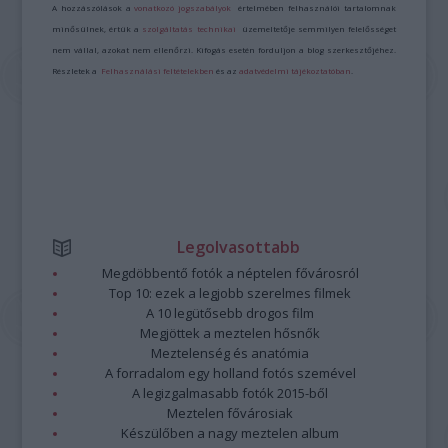
A hozzászólások a
vonatkozó jogszabályok
értelmében felhasználói tartalomnak
minősülnek, értük a
szolgáltatás technikai
üzemeltetője semmilyen felelősséget
nem vállal, azokat nem ellenőrzi. Kifogás esetén forduljon a blog szerkesztőjéhez.
Részletek a
Felhasználási feltételekben
és az
adatvédelmi tájékoztatóban
.
Legolvasottabb
Megdöbbentő fotók a néptelen fővárosról
Top 10: ezek a legjobb szerelmes filmek
A 10 legütősebb drogos film
Megjöttek a meztelen hősnők
Meztelenség és anatómia
A forradalom egy holland fotós szemével
A legizgalmasabb fotók 2015-ből
Meztelen fővárosiak
Készülőben a nagy meztelen album