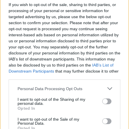
visszaemlékezéseiben "pokoli szimfóniának"
If you wish to opt-out of the sale, sharing to third parties, or
nevezte, s egyszer öngyilkosságot is
processing of your personal or sensitive information for
megkísérelt. Megszállottja volt a
targeted advertising by us, please use the below opt-out
szexualitásnak, s azt állította, hogy összesen
section to confirm your selection. Please note that after your
opt-out request is processed you may continue seeing
tízezer nővel került közelebbi kapcsolatba.
interest-based ads based on personal information utilized by
Volt úgy, hogy egy nap hárommal is, mert
us or personal information disclosed to third parties prior to
egyszerűen meg akarta érteni a nő
your opt-out. You may separately opt-out of the further
szubsztanciáját.
disclosure of your personal information by third parties on the
IAB’s list of downstream participants. This information may
A teljes harmóniát végül második neje fiatal
also be disclosed by us to third parties on the
IAB’s List of
szobalányával találta meg, akivel Lausanne-
Downstream Participants
that may further disclose it to other
ba költözött. 1972-ben abbahagyta a
third parties.
regényírást, s megírta elmélkedésekkel
Please note that this website/app uses one or more Google
párosuló visszaemlékezéseit.
Personal Data Processing Opt Outs
services and may gather and store information including but
not limited to your visit or usage behaviour. You may click to
I want to opt-out of the Sharing of my
1977-ben irodalmi archívumát Liege
personal data.
grant or deny consent to Google and its third-party tags to
egyetemének ajándékozta, ahol létrehozták a
Opted In
use your data for below specified purposes in below Google
Simenon Alapot és a szerzőnek szentelt
consent section.
I want to opt-out of the Sale of my
kutatóközpontot. 1978-ban egyik lánya
Personal Data.
Opted In