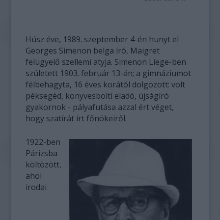
Húsz éve, 1989. szeptember 4-én hunyt el
Georges Simenon belga író, Maigret
felügyelő szellemi atyja. Simenon Liege-ben
született 1903. február 13-án; a gimnáziumot
félbehagyta, 16 éves korától dolgozott: volt
péksegéd, könyvesbolti eladó, újságíró
gyakornok - pályafutása azzal ért véget,
hogy szatírát írt főnökeiről.
1922-ben
Párizsba
költözött,
ahol
irodai