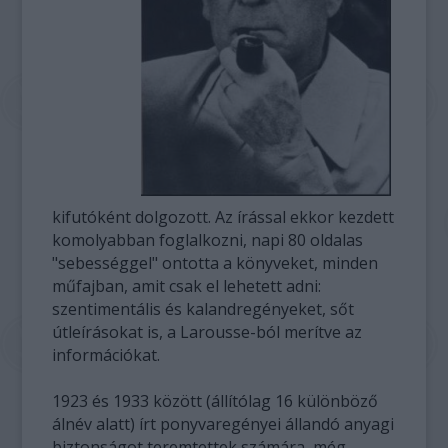
kifutóként dolgozott. Az írással ekkor kezdett
komolyabban foglalkozni, napi 80 oldalas
"sebességgel" ontotta a könyveket, minden
műfajban, amit csak el lehetett adni:
szentimentális és kalandregényeket, sőt
útleírásokat is, a Larousse-ból merítve az
információkat.
1923 és 1933 között (állítólag 16 különböző
álnév alatt) írt ponyvaregényei állandó anyagi
biztonságot teremtettek számára, még