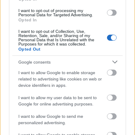
öngyilkos lett, a súlyos megrázkódtatás után
végleg visszavonult, csendben, nyugdíjas
I want to opt-out of processing my
kishivatalnokként élt.
Personal Data for Targeted Advertising.
Opted In
Népszerűségét két dolognak köszönhette:
I want to opt-out of Collection, Use,
egyrészt jó író volt, számos regénye és
Retention, Sale, and/or Sharing of my
Personal Data that Is Unrelated with the
novellája tanúskodik erről. Másrészt Maigret
Purposes for which it was collected.
alakjával a kispolgári életvitelű, józan
Opted Out
gondolkodású, ám a bűnösöket is bölcsen
megértő átlagembert emelte irodalmi rangra.
Google consents
Népszerű színészek játszották filmen a
I want to allow Google to enable storage
felügyelőt: Jean Gabin, Rupert Davies, Heinz
related to advertising like cookies on web or
Rühmann, Michel Simon. Maigret sikerét jelzi,
device identifiers in apps.
hogy 1966-ban a belgiumi Delfzijl városkában
szobrot állítottak neki. Simenon A londoni
I want to allow my user data to be sent to
férfi című könyve szolgált Tarr Béla 2008-ban
Google for online advertising purposes.
bemutatott, azonos című filmjének alapjául.
I want to allow Google to send me
personalized advertising.
Simenon 1940 nyarán gyomorpanaszaival
orvoshoz fordult, akik azt jósolták neki,