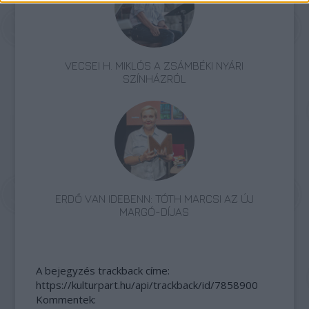
VECSEI H. MIKLÓS A ZSÁMBÉKI NYÁRI
SZÍNHÁZRÓL
ERDŐ VAN IDEBENN: TÓTH MARCSI AZ ÚJ
MARGÓ-DÍJAS
A bejegyzés trackback címe:
https://kulturpart.hu/api/trackback/id/7858900
Kommentek: