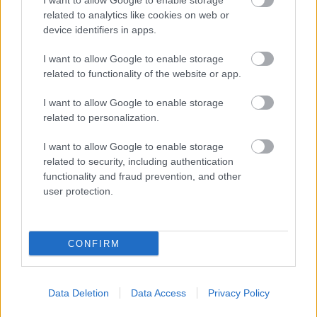
I want to allow Google to enable storage
csupán két éve van hátra. Valójában még
related to analytics like cookies on web or
negyvenkilenc, rendkívül termékeny
device identifiers in apps.
esztendőt élt meg, s 1989. szeptember 4-én
lausanne-i otthonában hunyt el.
I want to allow Google to enable storage
related to functionality of the website or app.
I want to allow Google to enable storage
related to personalization.
Irodalom
Szórakoztató irodalom
I want to allow Google to enable storage
related to security, including authentication
functionality and fraud prevention, and other
user protection.
CONFIRM
AZ EMBERSÉG ÜNNEPE
Data Deletion
Data Access
Privacy Policy