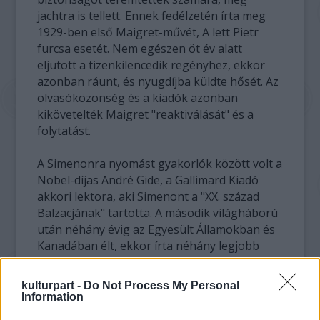
jachtra is tellett. Ennek fedélzetén írta meg
1929-ben első Maigret-művét, A lett Pietr
furcsa esetét. Nem egészen öt év alatt
eljutott a tizenkilencedik regényhez, ekkor
azonban ráunt, és nyugdíjba küldte hősét. Az
olvasóközönség és a kiadók azonban
kikövetelték Maigret "reaktiválását" és a
folytatást.
A Simenonra nyomást gyakorlók között volt a
Nobel-díjas André Gide, a Gallimard Kiadó
akkori lektora, aki Simenont a "XX. század
Balzacjának" tartotta. A második világháború
után néhány évig az Egyesült Államokban és
Kanadában élt, ekkor írta néhány legjobb
könyvét, például a Levél bírámhoz és a
Piszkos volt a hó címűt.
kulturpart -
Do Not Process My Personal
1950-ben második feleségével Svájcba
Information
költözött, de a házasság nem sikerült, az író