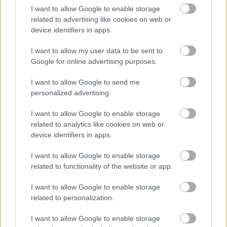
tavalyi 150 ezer nézővel szemben csaknem
I want to allow Google to enable storage
200 ezer látta a 430 programot, színházi
related to advertising like cookies on web or
előadásokat, világzenei koncerteket,
device identifiers in apps.
kiállításokat, filmvetítéseket.
I want to allow my user data to be sent to
Google for online advertising purposes.
I want to allow Google to send me
personalized advertising.
Színház
Vígjáték
Dráma
Ügyelő
I want to allow Google to enable storage
related to analytics like cookies on web or
device identifiers in apps.
I want to allow Google to enable storage
related to functionality of the website or app.
SZERETŐBŐL EGY IS SOK - BRIT VÍGJÁTÉK A
I want to allow Google to enable storage
RÓZSAKERTBEN!
related to personalization.
I want to allow Google to enable storage