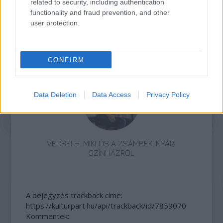
related to security, including authentication
functionality and fraud prevention, and other
user protection.
AZ EMBERSÉG ÜNNEPE
CONFIRM
Data Deletion
Data Access
Privacy Policy
VECSEI H. MIKLÓS A ZSÁMBÉKI NYÁRI
SZÍNHÁZRÓL
A bejegyzés trackback címe:
https://kulturpart.hu/api/trackback/id/7859070
Kommentek: