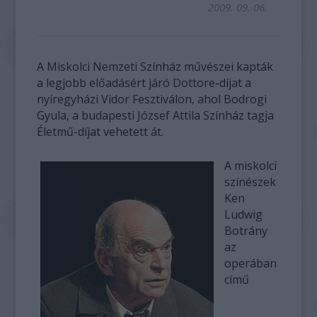
2009. 09. 06.
A Miskolci Nemzeti Színház művészei kapták
a legjobb előadásért járó Dottore-díjat a
nyíregyházi Vidor Fesztiválon, ahol Bodrogi
Gyula, a budapesti József Attila Színház tagja
Életmű-díjat vehetett át.
A miskolci
színészek
Ken
Ludwig
Botrány
az
operában
című