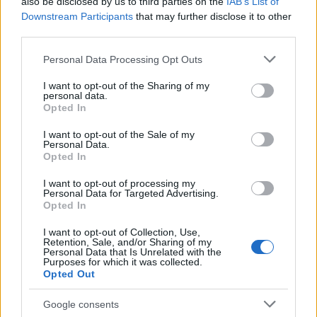
színpadra.
also be disclosed by us to third parties on the
IAB’s List of
Downstream Participants
that may further disclose it to other
A legjobb díszletért járó elismerésben
third parties.
Horgas Péter részesült a Katona József
Please note that this website/app uses one or more Google
Personal Data Processing Opt Outs
Színház által bemutatott Bérgyilkos a
services and may gather and store information including but
barátom, míg a legjobb jelmezért járót Izsáki
not limited to your visit or usage behaviour. You may click to
I want to opt-out of the Sharing of my
Lili kapta a Kék- és Orlai Produkciós Iroda
personal data.
grant or deny consent to Google and its third-party tags to
Opted In
által közösen játszott A hét asszonya című
use your data for below specified purposes in below Google
kamaradarab látványáért.
consent section.
I want to opt-out of the Sale of my
Personal Data.
Opted In
Díjazta a zsűri a legjobb zeneszámokat is: a
Monori András-Várady Szabolcs szerzőpáros
I want to opt-out of processing my
kapta az elismerést a Katona József Színház
Personal Data for Targeted Advertising.
Opted In
által bemutatott A hős és a csokoládétorta
című darabban hallható dalokért.
I want to opt-out of Collection, Use,
Retention, Sale, and/or Sharing of my
Personal Data that Is Unrelated with the
A Vidor Fesztivált augusztus 28. és
Purposes for which it was collected.
Opted Out
szeptember 5. között rendezték meg
Nyíregyházán, valamint a térség 38
Google consents
településén, ahol a gyors összesítés szerint a