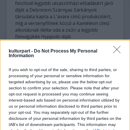
fesztivál legjobb utcaszínházi előadásért járó
díját a Debreceni Szárnyas Sárkányok
társulata kapta a L'avare című produkcióért,
míg a versenyfilmek közül a Kaméleon című
alkotásnak ítélte oda a zsűri a legjobb
filmvígjáték Hyppolit-díját.
A legjobb alakításért járó elismerést vehette
kulturpart -
Do Not Process My Personal
Information
át Kerekes Éva (budapesti Örkény Színház),
Pálfi Kata (budapesti Új Színház), a legjobb
epizódszerepért járót kapta Pálmai Anna
If you wish to opt-out of the sale, sharing to third parties, or
processing of your personal or sensitive information for
(budapesti Katona József Színház), Szabados
targeted advertising by us, please use the below opt-out
Mihály (Szombathelyi Weöres Sándor
section to confirm your selection. Please note that after your
Színház).
opt-out request is processed you may continue seeing
interest-based ads based on personal information utilized by
A legjobb rendezésért járó díjat Tamási
us or personal information disclosed to third parties prior to
Zoltánnak ítélték oda, aki a budapesti Stúdió
your opt-out. You may separately opt-out of the further
"K" Színház által bemutatott Hű, de messze
disclosure of your personal information by third parties on the
van Petuski című kamaradarabot állította
IAB’s list of downstream participants. This information may