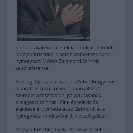
bohózatával érdemelték ki a fődíjat - mondta
Magyar Krisztina, a seregszemlét szervező
nyíregyházi Móricz Zsigmond Színház
sajtóreferense.
Bodrogi Gyula, aki Francios Veber Bérgyilkos
a barátom című komédiájában játszott
szerepet a fesztiválon, pályafutásának
kimagasló színházi, film- és televíziós
alakításaiért vehette át az Életmű-díjat a
nyíregyházi rendezvény díjkiosztó gáláján.
Magyar Krisztina tájékoztatása szerint a