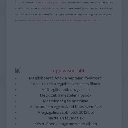
A hozzászólások a
vonatkozó jogszabályok
értelmében felhasználói tartalomnak
minősülnek, értük a
szolgáltatás technikai
üzemeltetője semmilyen felelősséget
nem vállal, azokat nem ellenőrzi. Kifogás esetén forduljon a blog szerkesztőjéhez.
Részletek a
Felhasználási feltételekben
és az
adatvédelmi tájékoztatóban
.
Legolvasottabb
Megdöbbentő fotók a néptelen fővárosról
Top 10: ezek a legjobb szerelmes filmek
A 10 legütősebb drogos film
Megjöttek a meztelen hősnők
Meztelenség és anatómia
A forradalom egy holland fotós szemével
A legizgalmasabb fotók 2015-ből
Meztelen fővárosiak
Készülőben a nagy meztelen album