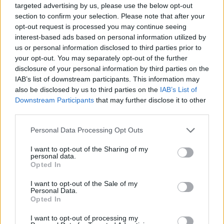
targeted advertising by us, please use the below opt-out
section to confirm your selection. Please note that after your
opt-out request is processed you may continue seeing
A
interest-based ads based on personal information utilized by
us or personal information disclosed to third parties prior to
your opt-out. You may separately opt-out of the further
disclosure of your personal information by third parties on the
IAB’s list of downstream participants. This information may
also be disclosed by us to third parties on the
IAB’s List of
Downstream Participants
that may further disclose it to other
third parties.
Please note that this website/app uses one or more Google
Personal Data Processing Opt Outs
services and may gather and store information including but
not limited to your visit or usage behaviour. You may click to
I want to opt-out of the Sharing of my
personal data.
grant or deny consent to Google and its third-party tags to
Opted In
use your data for below specified purposes in below Google
Borítás Viktor Iwan: 8-as metró
consent section.
Tóth Gábor: BKV Sisyphus
I want to opt-out of the Sale of my
Personal Data.
politikát és a politikusokat sem kímélik a
Opted In
pályázók. Az MDF- piniokkiós választási
I want to opt-out of processing my
plakátjának "továbbfejlesztett" változatán