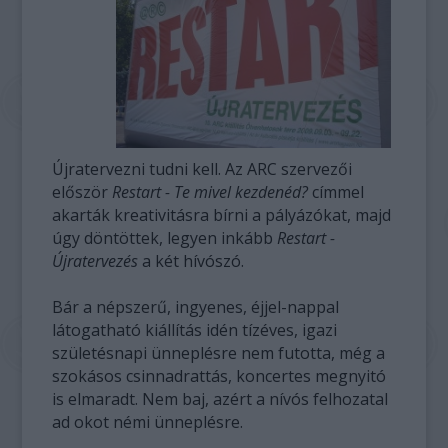
Újratervezni tudni kell. Az ARC szervezői
először
Restart - Te mivel kezdenéd?
címmel
akarták kreativitásra bírni a pályázókat, majd
úgy döntöttek, legyen inkább
Restart -
Újratervezés
a két hívószó.
Bár a népszerű, ingyenes, éjjel-nappal
látogatható kiállítás idén tízéves, igazi
születésnapi ünneplésre nem futotta, még a
szokásos csinnadrattás, koncertes megnyitó
is elmaradt. Nem baj, azért a nívós felhozatal
ad okot némi ünneplésre.