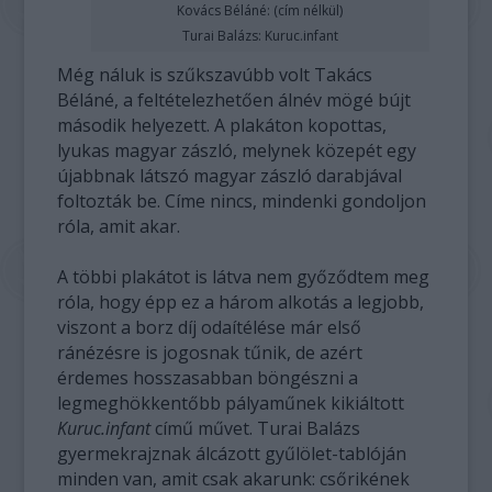
Kovács Béláné: (cím nélkül)
Turai Balázs: Kuruc.infant
Még náluk is szűkszavúbb volt Takács
Béláné, a feltételezhetően álnév mögé bújt
második helyezett. A plakáton kopottas,
lyukas magyar zászló, melynek közepét egy
újabbnak látszó magyar zászló darabjával
foltozták be. Címe nincs, mindenki gondoljon
róla, amit akar.
A többi plakátot is látva nem győződtem meg
róla, hogy épp ez a három alkotás a legjobb,
viszont a borz díj odaítélése már első
ránézésre is jogosnak tűnik, de azért
érdemes hosszasabban böngészni a
legmeghökkentőbb pályaműnek kikiáltott
Kuruc.infant
című művet. Turai Balázs
gyermekrajznak álcázott gyűlölet-tablóján
minden van, amit csak akarunk: csőrikének