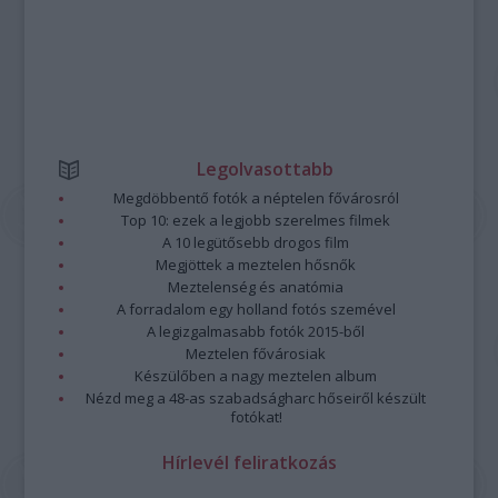
Legolvasottabb
Megdöbbentő fotók a néptelen fővárosról
Top 10: ezek a legjobb szerelmes filmek
A 10 legütősebb drogos film
Megjöttek a meztelen hősnők
Meztelenség és anatómia
A forradalom egy holland fotós szemével
A legizgalmasabb fotók 2015-ből
Meztelen fővárosiak
Készülőben a nagy meztelen album
Nézd meg a 48-as szabadságharc hőseiről készült
fotókat!
Hírlevél feliratkozás