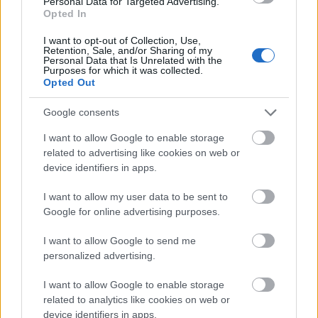
Personal Data for Targeted Advertising.
egy piros, egy narancs, egy kék és egy zöld
Opted In
fabábú ücsörög jó hosszú orral
United Colors
I want to opt-out of Collection, Use,
Of Parlament
felirat mellett.
Retention, Sale, and/or Sharing of my
Personal Data that Is Unrelated with the
Purposes for which it was collected.
Egy a politikai kommunikációt folyamatábrán
Opted Out
prezentáló plakáton pedig a politikusok
szentnek öltözve adagolják a csontot a
Google consents
birkanyájnak.
I want to allow Google to enable storage
related to advertising like cookies on web or
Sok a restart szó informatikai
device identifiers in apps.
jelentéstartalmát kihasználó plakát,
melyeken a számítógépes operációs
I want to allow my user data to be sent to
rendszerek párbeszédablakaiból ismerős
Google for online advertising purposes.
kérdések, ikonok és ábrák egyértelmű
I want to allow Google to send me
üzenetet közvetítenek: a teljes rendszert újra
personalized advertising.
kellene indítani. Csak hát nem tudni, melyik
gomb megnyomására fagy le a gépezet
I want to allow Google to enable storage
totálisan...
related to analytics like cookies on web or
device identifiers in apps.