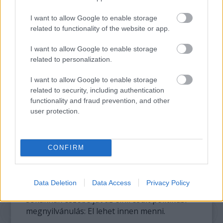
I want to allow Google to enable storage
related to functionality of the website or app.
I want to allow Google to enable storage
related to personalization.
I want to allow Google to enable storage
related to security, including authentication
functionality and fraud prevention, and other
user protection.
Egy szebb világ csak egy ugrásra
Szilágyi Sándor Na csá! című plakátján
CONFIRM
Pesszimistábbak szerint országhatáron belül
az újratervezés lehetetlen,
Az új honfoglalás
,
Data Deletion
Data Access
Privacy Policy
és a
Na, csá
! plakátokról gondolom majd
sokaknak eszébe jut az elhíresült politikusi
megnyilvánulás: El lehet innen menni.