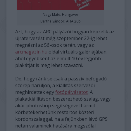
Nagy Máté: Hangover
Bartha Sándor: AHA 20b
Azt, hogy az ARC pályázói hogyan képzelik az
újratervezést még szeptember 22-ig lehet
megnézni az 56-osok terén, vagy az
arcmagazin.hu
oldal virtuális galériájában,
ahol egyébként az elmúlt 10 év legjobb
plakátját is meg lehet szavazni.
De, hogy ránk se csak a passzív befogadó
szerep háruljon, a kiállítás szervezői
meghirdettek egy
fotópályázatot
. A
plakátkiállításon beszerezhető szalag, vagy
akár photoshop segítségével bármit
körbetekerhetünk restartos köztéri
kordonszalaggal, ha a fejünkben lévő GPS
netán valaminek hatására megszólal: