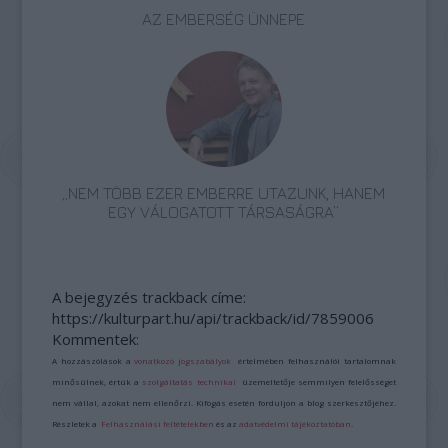
AZ EMBERSÉG ÜNNEPE
„NEM TÖBB EZER EMBERRE UTAZUNK, HANEM
EGY VÁLOGATOTT TÁRSASÁGRA”
A bejegyzés trackback címe:
https://kulturpart.hu/api/trackback/id/7859006
Kommentek:
A hozzászólások a
vonatkozó jogszabályok
értelmében felhasználói tartalomnak
minősülnek, értük a
szolgáltatás technikai
üzemeltetője semmilyen felelősséget
nem vállal, azokat nem ellenőrzi. Kifogás esetén forduljon a blog szerkesztőjéhez.
Részletek a
Felhasználási feltételekben
és az
adatvédelmi tájékoztatóban
.