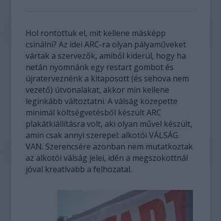
Hol rontottuk el, mit kellene másképp
csinálni? Az idei ARC-ra olyan pályaműveket
vártak a szervezők, amiből kiderül, hogy ha
netán nyomnánk egy restart gombot és
újraterveznénk a kitaposott (és sehova nem
vezető) útvonalakat, akkor min kellene
leginkább változtatni. A válság közepette
minimál költségvetésből készült ARC
plakátkiállításra volt, aki olyan művel készült,
amin csak annyi szerepel: alkotói VÁLSÁG
VAN. Szerencsére azonban nem mutatkoztak
az alkotói válság jelei, idén a megszokottnál
jóval kreatívabb a felhozatal.