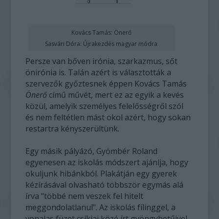
Kovács Tamás: Önerő
Sasvári Dóra: Újrakezdés magyar módra
Persze van bőven irónia, szarkazmus, sőt
önirónia is. Talán azért is választották a
szervezők győztesnek éppen Kovács Tamás
Önerő
című művét, mert ez az egyik a kevés
közül, amelyik személyes felelősségről szól
és nem feltétlen mást okol azért, hogy sokan
restartra kényszerültünk.
Egy másik pályázó, Gyömbér Roland
egyenesen az iskolás módszert ajánlja, hogy
okuljunk hibánkból. Plakátján egy gyerek
kézírásával olvasható többször egymás alá
írva "többé nem veszek fel hitelt
meggondolatlanul". Az iskolás fílinggel, a
vonalas füzet csíkjai közé írt gyöngybetűivel,