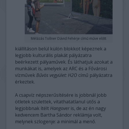
Mélázás Tollner Dávid Fehérje című műve előtt
kiállításon belül külön blokkot képeznek a
legjobb kulturális plakát pályázatra
beérkezett pályaművek. És láthatjuk azokat a
munkákat is, amelyek az ARC és a Fővárosi
vízművek
Bűvös vegyület: H2O
című pályázatra
érkeztek.
A csapvíz népszerűsítésére is jobbnál jobb
ötletek születtek, vitathatatlanul ütős a
legjobbnak ítélt
Hangover
is, de az én nagy
kedvencem Bartha Sándor reklámja volt,
melynek szlogenje: a minimál a menő.