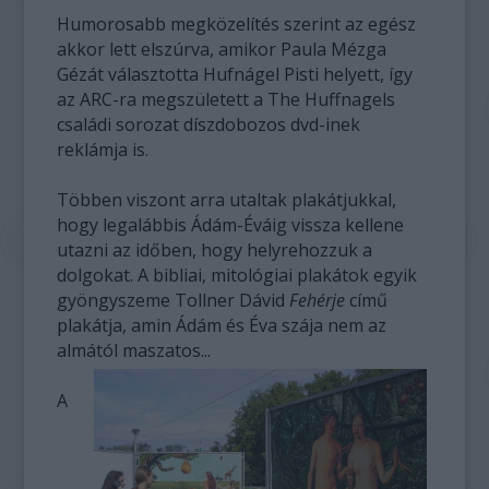
Humorosabb megközelítés szerint az egész
akkor lett elszúrva, amikor Paula Mézga
Gézát választotta Hufnágel Pisti helyett, így
az ARC-ra megszületett a The Huffnagels
családi sorozat díszdobozos dvd-inek
reklámja is.
Többen viszont arra utaltak plakátjukkal,
hogy legalábbis Ádám-Éváig vissza kellene
utazni az időben, hogy helyrehozzuk a
dolgokat. A bibliai, mitológiai plakátok egyik
gyöngyszeme Tollner Dávid
Fehérje
című
plakátja, amin Ádám és Éva szája nem az
almától maszatos...
A