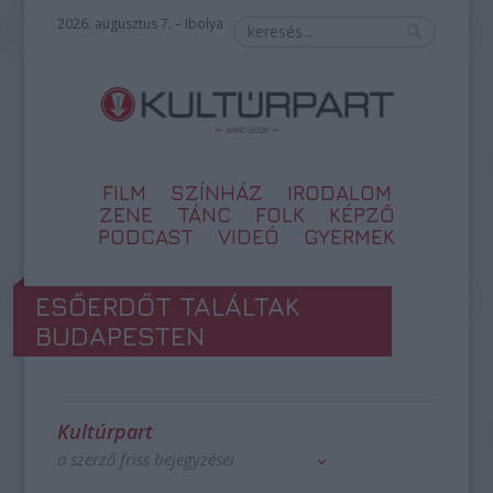
2026. augusztus 7. – Ibolya
FILM
SZÍNHÁZ
IRODALOM
ZENE
TÁNC
FOLK
KÉPZŐ
PODCAST
VIDEÓ
GYERMEK
ESŐERDŐT TALÁLTAK
BUDAPESTEN
Kultúrpart
a szerző friss bejegyzései