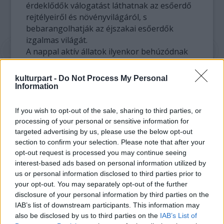
érdeklődők válogatást láthatnak az esőerdő
rejtélyeiről és növényvilágáról, s
bebarangolhatják az éjszakai esőerdők
izgalmas világát.
A nappal aktív állatok ilyenkor behúzódnak
búvóhelyükre. Az erdő azonban éjjel sem
kihalt: más, éjjel éber állatok veszik át az
kulturpart -
Do Not Process My Personal
uralmat. A holdfényben titokzatos zörejek,
Information
kiáltások, hörrenések, morgások
hallatszanak, a folyó morajlásába néha egy-
If you wish to opt-out of the sale, sharing to third parties, or
egy hangosabb csobbanás vegyül - olvasható
processing of your personal or sensitive information for
a közleményben.
targeted advertising by us, please use the below opt-out
section to confirm your selection. Please note that after your
opt-out request is processed you may continue seeing
A tájékoztatás szerint a felfedezőúton a
interest-based ads based on personal information utilized by
közönség bejárhatja Dél-Amerika, Ausztrália,
us or personal information disclosed to third parties prior to
Afrika és Ázsia tájait, s választ kaphat
your opt-out. You may separately opt-out of the further
egyebek mellett azokra a kérdésekre: hogyan
disclosure of your personal information by third parties on the
tájékozódik éjszaka a repülő kutya, fontos-e
IAB’s list of downstream participants. This information may
a rovarok számára a holdfény, hány éjszakai
also be disclosed by us to third parties on the
IAB’s List of