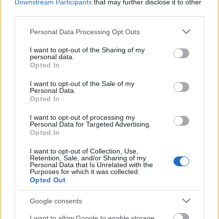
lepkefaj létezik a trópusokon és miért csíkos
Downstream Participants
that may further disclose it to other
a tapírkölyök.
third parties.
Please note that this website/app uses one or more Google
Personal Data Processing Opt Outs
A látogatók játékkártyalapot és kellékeket
services and may gather and store information including but
kapnak belépéskor, melyek segítségével
not limited to your visit or usage behaviour. You may click to
I want to opt-out of the Sharing of my
megfejthetik a kiállításban elhelyezett
personal data.
grant or deny consent to Google and its third-party tags to
Opted In
érdekes fejtörőket, s a jó megoldásokat a
use your data for below specified purposes in below Google
szervezők ajándékokkal jutalmazzák.
consent section.
I want to opt-out of the Sale of my
Az esőerdők bolygónk leggazdagabb
Personal Data.
Opted In
élővilágú vidékei. Több állat élhet egyetlen
fán, mint máshol egy egész erdőben. A
I want to opt-out of processing my
tudósok egyetértenek abban, hogy még
Personal Data for Targeted Advertising.
Opted In
mindig vannak ismeretlen fajok, melyek
létezéséről nem is tudunk.
I want to opt-out of Collection, Use,
Retention, Sale, and/or Sharing of my
Personal Data that Is Unrelated with the
Ajánlott olvasmány
Purposes for which it was collected.
Budapest: Ellenség a kapuknál
Opted Out
Google consents
I want to allow Google to enable storage