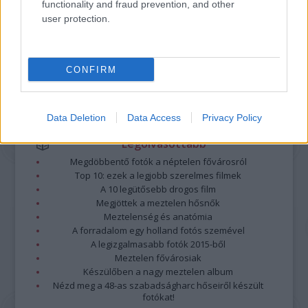
functionality and fraud prevention, and other
nem vállal, azokat nem ellenőrzi. Kifogás esetén forduljon a blog szerkesztőjéhez.
user protection.
Részletek a
Felhasználási feltételekben
és az
adatvédelmi tájékoztatóban
.
CONFIRM
Data Deletion
Data Access
Privacy Policy
Legolvasottabb
Megdöbbentő fotók a néptelen fővárosról
Top 10: ezek a legjobb szerelmes filmek
A 10 legütősebb drogos film
Megjöttek a meztelen hősnők
Meztelenség és anatómia
A forradalom egy holland fotós szemével
A legizgalmasabb fotók 2015-ből
Meztelen fővárosiak
Készülőben a nagy meztelen album
Nézd meg a 48-as szabadságharc hőseiről készült
fotókat!