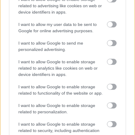
related to advertising like cookies on web or
device identifiers in apps.
Környezetvédelem
Lavór
Rejtélyek
Vegyél vissza!
I want to allow my user data to be sent to
Google for online advertising purposes.
I want to allow Google to send me
personalized advertising.
I want to allow Google to enable storage
related to analytics like cookies on web or
DAVID ATTENBOROUGH ÚJ ÓCEÁNFILMJE
device identifiers in apps.
JÚNIUSBAN DEBÜTÁL: LENYŰGÖZŐ UTAZÁS A
TENGEREK MEGMENTÉSÉÉRT
I want to allow Google to enable storage
related to functionality of the website or app.
I want to allow Google to enable storage
A bejegyzés trackback címe:
related to personalization.
https://kulturpart.hu/api/trackback/id/7859208
Kommentek:
I want to allow Google to enable storage
A hozzászólások a
vonatkozó jogszabályok
értelmében felhasználói tartalomnak
related to security, including authentication
minősülnek, értük a
szolgáltatás technikai
üzemeltetője semmilyen felelősséget