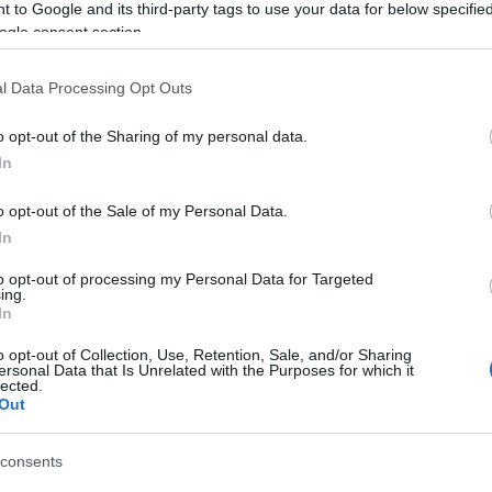
 to Google and its third-party tags to use your data for below specifi
atója.
ogle consent section.
ökön földet ér, már 467 napot töltött az űrben" -
rij Poljakov ororsz űrhajóst előzte meg, aki a
l Data Processing Opt Outs
37 napot töltött a Mir űrállomáson.
o opt-out of the Sharing of my personal data.
In
o opt-out of the Sale of my Personal Data.
In
to opt-out of processing my Personal Data for Targeted
ing.
In
o opt-out of Collection, Use, Retention, Sale, and/or Sharing
ersonal Data that Is Unrelated with the Purposes for which it
lected.
Out
consents