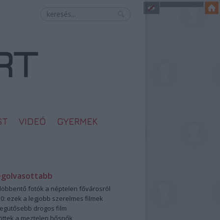
ST
VIDEÓ
GYERMEK
egolvasottabb
öbbentő fotók a néptelen fővárosról
0: ezek a legjobb szerelmes filmek
legütősebb drogos film
öttek a meztelen hősnők