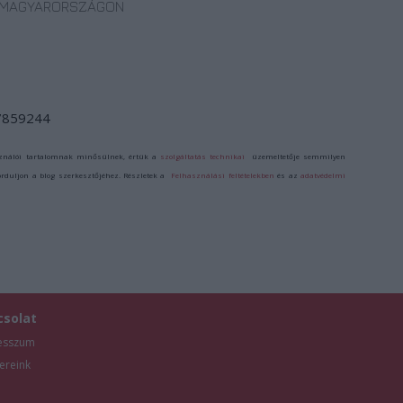
MAGYARORSZÁGON
/7859244
ználói tartalomnak minősülnek, értük a
szolgáltatás technikai
üzemeltetője semmilyen
forduljon a blog szerkesztőjéhez. Részletek a
Felhasználási feltételekben
és az
adatvédelmi
csolat
esszum
ereink