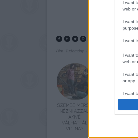
I want t
web or d
I want t
purpose
I want 
Film
Tudomány
Hollywoodi filmipar
I want t
web or d
I want t
or app.
I want t
SZEMBE MERSZ
TERMÉSZETFELETT
I want t
NÉZNI AZZAL,
ERŐK ÉS
authenti
AKIVÉ
ELFELEDETT
VÁLHATTÁL
TITKOK: ITT A
VOLNA?
SHELBY OAKS –
A GONOSZ