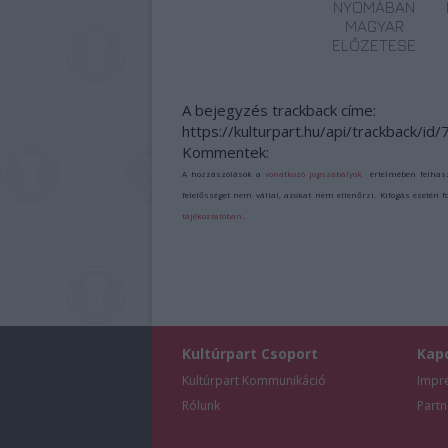
NYOMÁBAN
MAGYAR
ELŐZETESE
A bejegyzés trackback címe:
https://kulturpart.hu/api/trackback/id
Kommentek:
A hozzászólások a
vonatkozó jogszabályok
értelmében felhas
felelősséget nem vállal, azokat nem ellenőrzi. Kifogás esetén 
tájékoztatóban
.
Kultúrpart Csoport
Kap
Kultúrpart Kommunikáció
Impr
Rólunk
Partn