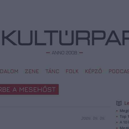
ODALOM
ZENE
TÁNC
FOLK
KÉPZŐ
PODCA
ŰRBE A MESEHŐST
L
Megd
Top 1
2009. 09. 09.
A 10 
Megj