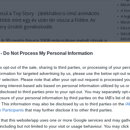
Mezt
A fo
sül a Toy Story - Játékháború című animációs
A leg
 több mint egy év után tér vissza a Földre. Az
Mezt
very űrsikló gondoskodik.
Kész
Nézd
készü
A 30 centis figura 2008 májusában indult útnak a
világűrbe, az eredeti tervek szerint fél év után az
Hírle
 -
Do Not Process My Personal Information
Endeavor űrsikló legénységének tagjaként tért
volna vissza a Földre a Nemzetközi Űrállomásról. A
Disney-stúdió azonban meghosszabbította Buzz
to opt-out of the sale, sharing to third parties, or processing of your per
küldetését, mivel az általa teljesített oktatási
formation for targeted advertising by us, please use the below opt-out s
r selection. Please note that after your opt-out request is processed y
misszió hatalmas siker volt a Földön.
eing interest-based ads based on personal information utilized by us or
disclosed to third parties prior to your opt-out. You may separately opt-
Buzz Lightyear hazarendelése éppen egybeesik a
losure of your personal information by third parties on the IAB’s list of
Toy Story - Játékháború 1. és 2. részének felújított
. This information may also be disclosed by us to third parties on the
IA
kiadásával, a filmek jövő hónapban kerülnek a
Participants
that may further disclose it to other third parties.
mozikba. A Disney hatalmas parádét tervez Buzz
Nemzetközi Űrállomás leghosszabb ideig szolgáló
 that this website/app uses one or more Google services and may gath
including but not limited to your visit or usage behaviour. You may click 
 megelőzte" - mondta Todd Heiden, a Disney World