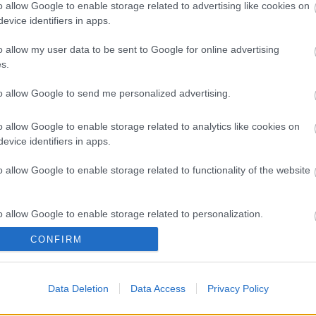
o allow Google to enable storage related to advertising like cookies on
evice identifiers in apps.
o allow my user data to be sent to Google for online advertising
s.
to allow Google to send me personalized advertising.
o allow Google to enable storage related to analytics like cookies on
evice identifiers in apps.
o allow Google to enable storage related to functionality of the website
o allow Google to enable storage related to personalization.
CONFIRM
I
SZÁGULDÁS,
ŐRÜLT NAP,
AZ ÉV EGYIK
o allow Google to enable storage related to security, including
SÁRKÁNYOK,
ŐRÜLT FILM: JÖN
LEGJOBBAN
cation functionality and fraud prevention, and other user protection.
ROSSZFIÚK – A
A RANDOM!
VÁRT FILMJE
NYÁR 10
TAROLT A
Data Deletion
Data Access
Privacy Policy
LEGKEDVELTEBB
CINEFESTEN
MOZIJA