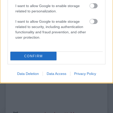
I want to allow Google to enable storage
related to personalization.
LÉTEZIK GYÓGYÍTÓ MÚZEUM?!
I want to allow Google to enable storage
related to security, including authentication
functionality and fraud prevention, and other
A bejegyzés trackback címe:
user protection.
https://kulturpart.hu/api/trackback/id/7859324
Kommentek:
A hozzászólások a
vonatkozó jogszabályok
értelmében felhasználói tartalomnak
CONFIRM
minősülnek, értük a
szolgáltatás technikai
üzemeltetője semmilyen felelősséget
nem vállal, azokat nem ellenőrzi. Kifogás esetén forduljon a blog szerkesztőjéhez.
Részletek a
Felhasználási feltételekben
és az
adatvédelmi tájékoztatóban
.
Data Deletion
Data Access
Privacy Policy