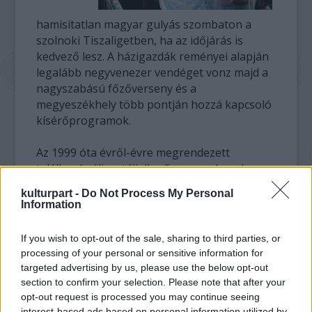
hamisítatlan magyar gulyás szombaton a
szolnoki Tiszaligetben, ha az időjárás is
kedvező lesz. A házigazdák reményei alapján
legalább negyvenezer vendéget vonz majd a
nagyszabású főzőverseny és a
megyeszékhely több pontján hozzá kapcsoló
kísérőprogramok.
Az 1999 óta évről-évre megrendezett
találkozó célja a tájjellegű magyar konyha
népszerűsítése és hagyományainak ápolása,
kulturpart -
Do Not Process My Personal
idén például a Matyóföldé, de bemutatkozik a
Information
dél-csehországi régió is.
A fesztivál motoros felvonulással veszi
If you wish to opt-out of the sale, sharing to third parties, or
kezdetét pénteken, majd a Damjanich János
processing of your personal or sensitive information for
Múzeum ad otthont a Szolnoki Gazdasági
targeted advertising by us, please use the below opt-out
Napokhoz is kapcsolódó
section to confirm your selection. Please note that after your
Gulyáskonferenciának.
opt-out request is processed you may continue seeing
interest-based ads based on personal information utilized by