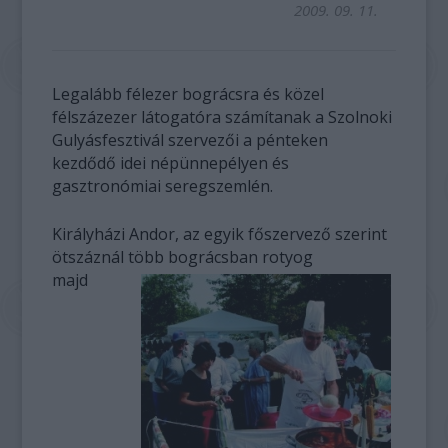
2009. 09. 11.
Legalább félezer bográcsra és közel
félszázezer látogatóra számítanak a Szolnoki
Gulyásfesztivál szervezői a pénteken
kezdődő idei népünnepélyen és
gasztronómiai seregszemlén.
Királyházi Andor, az egyik főszervező szerint
ötszáznál több bográcsban rotyog
majd