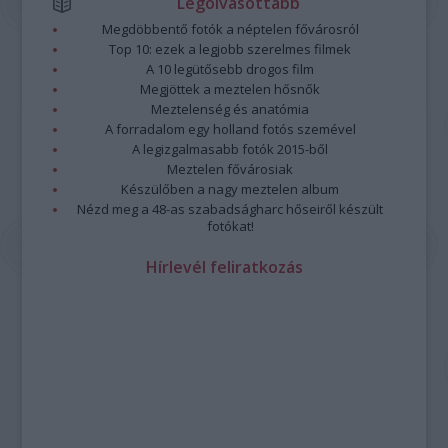
Legolvasottabb
Megdöbbentő fotók a néptelen fővárosról
Top 10: ezek a legjobb szerelmes filmek
A 10 legütősebb drogos film
Megjöttek a meztelen hősnők
Meztelenség és anatómia
A forradalom egy holland fotós szemével
A legizgalmasabb fotók 2015-ből
Meztelen fővárosiak
Készülőben a nagy meztelen album
Nézd meg a 48-as szabadságharc hőseiről készült
fotókat!
Hírlevél feliratkozás