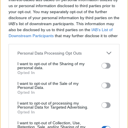
us or personal information disclosed to third parties prior to
Szombaton kiderül, milyen is a valódi
your opt-out. You may separately opt-out of the further
huszárkonyha, hogyan forgatják a fakanalat
disclosure of your personal information by third parties on the
a lengyel kisebbség képviselői és a
IAB’s list of downstream participants. This information may
motorosok, ki lesz az ország „gulyáskirálya”.
also be disclosed by us to third parties on the
IAB’s List of
Emellett a legfinomabb étkek készítői között
Downstream Participants
that may further disclose it to other
számos egyéb díjat és elismerést is
third parties.
kiosztanak szombaton délután négy órakor a
Please note that this website/app uses one or more Google
tiszaligeti nagyszínpadon.
Personal Data Processing Opt Outs
services and may gather and store information including but
Vasárnap a legizgalmasabb eseménynek a
not limited to your visit or usage behaviour. You may click to
I want to opt-out of the Sharing of my
fesztivál nagybográcsában készülő, mintegy
personal data.
grant or deny consent to Google and its third-party tags to
kétezer adag gulyás megfőzése és
Opted In
use your data for below specified purposes in below Google
elfogyasztása ígérkezik.
consent section.
I want to opt-out of the Sale of my
A kísérőrendezvények gerincét világ-, nép-,
Personal Data.
könnyű- és komolyzenei produkciók alkotják.
Opted In
I want to opt-out of processing my
Personal Data for Targeted Advertising.
Opted In
Gasztro
Lavór
I want to opt-out of Collection, Use,
Retention, Sale, and/or Sharing of my