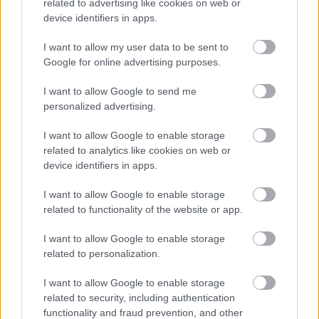
related to advertising like cookies on web or
device identifiers in apps.
„AZ EMBERT EMBERRÉ TETTE…” – VASÁRNAP
ZÁRT A DOMBOS FEST
I want to allow my user data to be sent to
Google for online advertising purposes.
I want to allow Google to send me
personalized advertising.
I want to allow Google to enable storage
related to analytics like cookies on web or
device identifiers in apps.
BÉRLETTEL A ZENEAKADÉMIÁRA
I want to allow Google to enable storage
related to functionality of the website or app.
A bejegyzés trackback címe:
I want to allow Google to enable storage
https://kulturpart.hu/api/trackback/id/7859380
related to personalization.
Kommentek:
A hozzászólások a
vonatkozó jogszabályok
értelmében felhasználói tartalomnak
I want to allow Google to enable storage
minősülnek, értük a
szolgáltatás technikai
üzemeltetője semmilyen felelősséget
related to security, including authentication
nem vállal, azokat nem ellenőrzi. Kifogás esetén forduljon a blog szerkesztőjéhez.
functionality and fraud prevention, and other