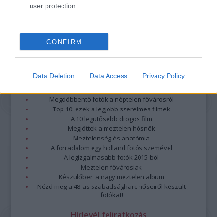
Részletek a
Felhasználási feltételekben
és az
adatvédelmi tájékoztatóban
.
user protection.
CONFIRM
Data Deletion
Data Access
Privacy Policy
Legolvasottabb
Megdöbbentő fotók a néptelen fővárosról
Top 10: ezek a legjobb szerelmes filmek
A 10 legütősebb drogos film
Megjöttek a meztelen hősnők
Meztelenség és anatómia
A forradalom egy holland fotós szemével
A legizgalmasabb fotók 2015-ből
Meztelen fővárosiak
Készülőben a nagy meztelen album
Nézd meg a 48-as szabadságharc hőseiről készült
fotókat!
Hírlevél feliratkozás