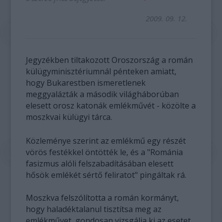
2009. 09. 12.
Jegyzékben tiltakozott Oroszország a román
külügyminisztériumnál pénteken amiatt,
hogy Bukarestben ismeretlenek
meggyalázták a második világháborúban
elesett orosz katonák emlékművét - közölte a
moszkvai külügyi tárca.
Közleménye szerint az emlékmű egy részét
vörös festékkel öntötték le, és a "Románia
fasizmus alóli felszabadításában elesett
hősök emlékét sértő feliratot" pingáltak rá.
Moszkva felszólította a román kormányt,
hogy haladéktalanul tisztítsa meg az
emlékművet, gondosan vizsgálja ki az esetet