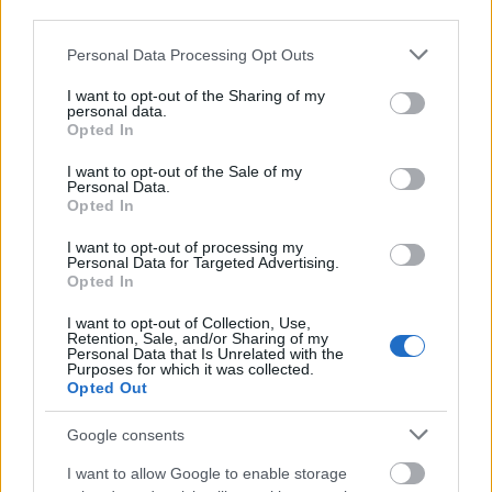
csapatok a háború során megszállták, nem
third parties.
pedig felszabadították hazájukat.
Please note that this website/app uses one or more Google
Personal Data Processing Opt Outs
services and may gather and store information including but
not limited to your visit or usage behaviour. You may click to
I want to opt-out of the Sharing of my
personal data.
grant or deny consent to Google and its third-party tags to
Opted In
use your data for below specified purposes in below Google
Bűn
Lavór
consent section.
I want to opt-out of the Sale of my
Personal Data.
Opted In
I want to opt-out of processing my
Personal Data for Targeted Advertising.
Opted In
I want to opt-out of Collection, Use,
Retention, Sale, and/or Sharing of my
AZ EMBERSÉG ÜNNEPE
Personal Data that Is Unrelated with the
Purposes for which it was collected.
Opted Out
Google consents
I want to allow Google to enable storage