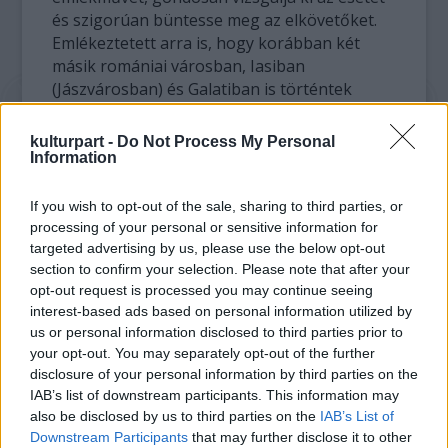
és szigorúan büntesse meg az elkövetőket.
Emlékeztetett arra is, hogy korábban két
másik romániai városban, Iasiban
(Jászvárosban) és Galatiban is történtek
hasonló garázda cselekmények.
A moszkvai közlemény nem részletezte, hogy
kulturpart -
Do Not Process My Personal
az egyik bukaresti temetőben álló
Information
katonaszobrot mikor gyalázták meg.
If you wish to opt-out of the sale, sharing to third parties, or
A román külügyminisztérium
processing of your personal or sensitive information for
sajnálkozásának adott hangot a történtek
targeted advertising by us, please use the below opt-out
section to confirm your selection. Please note that after your
miatt.
opt-out request is processed you may continue seeing
Oroszország korábban kampányt indított a
interest-based ads based on personal information utilized by
"történelemhamisító" törekvések ellen,
us or personal information disclosed to third parties prior to
amelyek orosz értelmezés szerint a szovjet
your opt-out. You may separately opt-out of the further
hadseregnek a náci Németország elleni
disclosure of your personal information by third parties on the
háborúban játszott szerepét akarják
IAB’s list of downstream participants. This information may
kisebbíteni. Számos kelet-európai országban
also be disclosed by us to third parties on the
IAB’s List of
a közvélemény úgy véli, hogy a szovjet
Downstream Participants
that may further disclose it to other