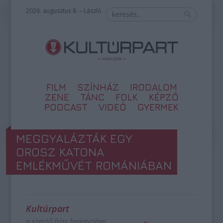
2026. augusztus 8. – László
FILM
SZÍNHÁZ
IRODALOM
ZENE
TÁNC
FOLK
KÉPZŐ
PODCAST
VIDEÓ
GYERMEK
MEGGYALÁZTÁK EGY
OROSZ KATONA
EMLÉKMŰVÉT ROMÁNIÁBAN
Kultúrpart
a szerző friss bejegyzései