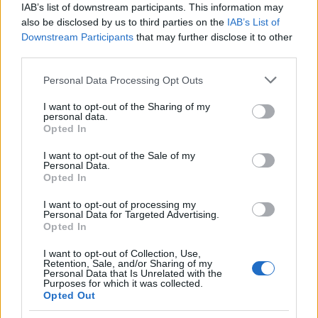
IAB’s list of downstream participants. This information may
also be disclosed by us to third parties on the
IAB’s List of
Downstream Participants
that may further disclose it to other
third parties.
Please note that this website/app uses one or more Google
Personal Data Processing Opt Outs
A zenei kábeltévé díjátadó ceremóniája a
services and may gather and store information including but
Michael Jacksonra emlékezés jegyében telt. A
not limited to your visit or usage behaviour. You may click to
I want to opt-out of the Sharing of my
personal data.
show megnyitóján Madonna méltatta az 50
grant or deny consent to Google and its third-party tags to
Opted In
esztendős korában gyógyszer-túladagolás
use your data for below specified purposes in below Google
következtében elhunyt sztárt. Olyan
consent section.
I want to opt-out of the Sale of my
Personal Data.
kivételes, eredeti tehetségnek nevezte,
Opted In
amilyen sohasem születik többé. "Ő volt a
király" - mondta Madonna.
I want to opt-out of processing my
Personal Data for Targeted Advertising.
A műsor során több Jackson-dalt is előadtak
Opted In
a színpadon, Michael húga, Janet
Jackson közös dalukat, a Screamet
I want to opt-out of Collection, Use,
Retention, Sale, and/or Sharing of my
táncolta el. A csatorna a Jackson utolsó
Personal Data that Is Unrelated with the
próbáiról készülő This Is It dokumentumfilm
Purposes for which it was collected.
Opted Out
trailerét is levetítette.