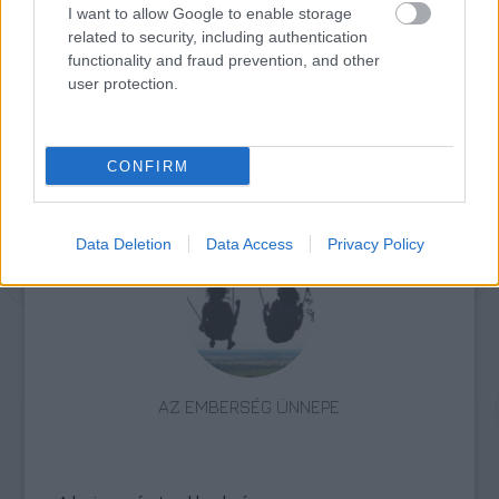
I want to allow Google to enable storage
EGY VÁLOGATOTT TÁRSASÁGRA”
related to security, including authentication
functionality and fraud prevention, and other
user protection.
CONFIRM
ELSTARTOLT A MŰVÉSZETEK VÖLGYE
Data Deletion
Data Access
Privacy Policy
AZ EMBERSÉG ÜNNEPE