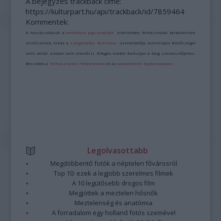
A bejegyzés trackback címe:
https://kulturpart.hu/api/trackback/id/7859464
Kommentek:
A hozzászólások a
vonatkozó jogszabályok
értelmében felhasználói tartalomnak
minősülnek, értük a
szolgáltatás technikai
üzemeltetője semmilyen felelősséget
nem vállal, azokat nem ellenőrzi. Kifogás esetén forduljon a blog szerkesztőjéhez.
Részletek a
Felhasználási feltételekben
és az
adatvédelmi tájékoztatóban
.
Legolvasottabb
Megdöbbentő fotók a néptelen fővárosról
Top 10: ezek a legjobb szerelmes filmek
A 10 legütősebb drogos film
Megjöttek a meztelen hősnők
Meztelenség és anatómia
A forradalom egy holland fotós szemével