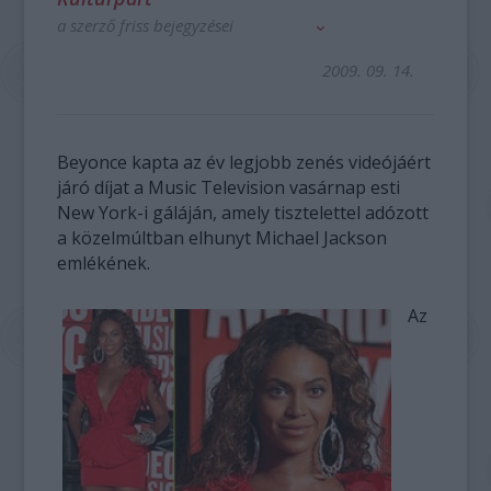
a szerző friss bejegyzései
2009. 09. 14.
Beyonce kapta az év legjobb zenés videójáért
járó díjat a Music Television vasárnap esti
New York-i gáláján, amely tisztelettel adózott
a közelmúltban elhunyt Michael Jackson
emlékének.
Az