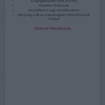
A legizgalmasabb fotók 2015-ből
Meztelen fővárosiak
Készülőben a nagy meztelen album
Nézd meg a 48-as szabadságharc hőseiről készült
fotókat!
Hírlevél feliratkozás