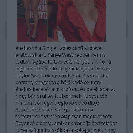
énekesnő a Single Ladies című klipjével
aratott sikert. Kanye West rapper nem is
tudta magába fojtani véleményét, amikor a
legjobb női előadó klipjének díját a 19 éves
Taylor Swiftnek nyújtották át. A színpadra
pattant, kiragadta a hálálkodó country-
énekes kezéből a mikrofont, és belekiabálta,
hogy bár örül Swift sikerének, "Beyoncéé
minden idők egyik legjobb videóklipje".
A fiatal énekesnő sokkját később a
történteken szintén alaposan meglepődött
Beyoncé oldotta, amikor saját díja átvételekor
ismét színpadra szólította kolléganőjét, hogy