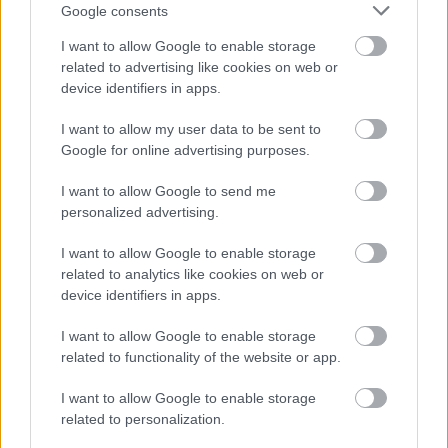
Google consents
Az est díjazottai között szerepelt még Lady
Gaga, aki a legjobb újonc elismerését kapta a
I want to allow Google to enable storage
Poker Face című klipért. A legjobb férfi előadó
related to advertising like cookies on web or
klipjének a T.I. rapper által készített Live Your
device identifiers in apps.
Life-ot választották, Britney Spears pedig a
I want to allow my user data to be sent to
popvideó kategóriát nyerte meg a
Google for online advertising purposes.
Womanizer című számmal.
I want to allow Google to send me
personalized advertising.
I want to allow Google to enable storage
Zene
Könnyűzene
related to analytics like cookies on web or
device identifiers in apps.
I want to allow Google to enable storage
related to functionality of the website or app.
I want to allow Google to enable storage
related to personalization.
„NEM TÖBB EZER EMBERRE UTAZUNK, HANEM