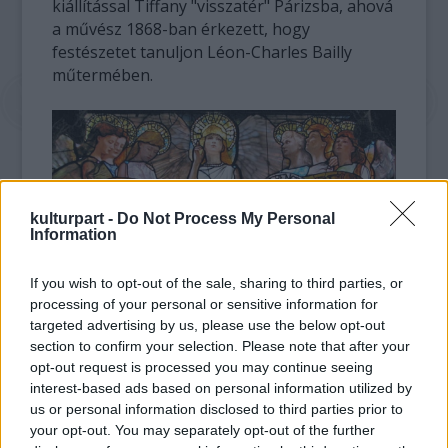
kiállítással Tiffany "visszatér" Párizsba, ahová
a művész 1868-ban érkezett, hogy
festészetet tanuljon Léon-Charles Bailly
műtermében.
kulturpart -
Do Not Process My Personal
Information
If you wish to opt-out of the sale, sharing to third parties, or
processing of your personal or sensitive information for
targeted advertising by us, please use the below opt-out
section to confirm your selection. Please note that after your
opt-out request is processed you may continue seeing
Az 1848 és 1933 között élt Louis Comfort
interest-based ads based on personal information utilized by
Tiffany munkáit 1894-ben Siegfried Bing
us or personal information disclosed to third parties prior to
fedezte fel New Yorkban, a galériatulajdonos
your opt-out. You may separately opt-out of the further
később Tiffany kizárólagos európai