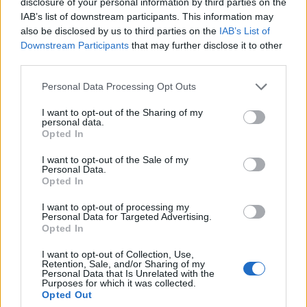
disclosure of your personal information by third parties on the
forgalmazójává vált. A Tiffany hamarosan
IAB’s list of downstream participants. This information may
Európa-szerte ismert név lett, a
also be disclosed by us to third parties on the
IAB’s List of
modernizmus és a "Jugendstil" atyjaként
Downstream Participants
that may further disclose it to other
tekintettek rá.
third parties.
A január 17-ig nyitva tartó kiállításon a
Please note that this website/app uses one or more Google
Personal Data Processing Opt Outs
Tiffany által alkalmazott technikákba is
services and may gather and store information including but
bepillantást nyerhetnek az érdeklődők. A
not limited to your visit or usage behaviour. You may click to
I want to opt-out of the Sharing of my
personal data.
tárlaton számos egyedi remekművet
grant or deny consent to Google and its third-party tags to
Opted In
mutatnak be.
use your data for below specified purposes in below Google
consent section.
I want to opt-out of the Sale of my
Personal Data.
Opted In
I want to opt-out of processing my
Kiállítás
Képzőművészet
Képző
Personal Data for Targeted Advertising.
Opted In
I want to opt-out of Collection, Use,
Retention, Sale, and/or Sharing of my
Personal Data that Is Unrelated with the
Purposes for which it was collected.
Opted Out