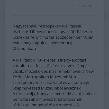
2009. 09. 15.
Nagyszabású retrospektív kiállítással
tiszteleg Tiffany munkássága előtt Párizs; a
Színek és fény című tárlat szeptember 16-án
nyitja meg kapuit a Luxembourg
Múzeumban.
A kiállításon 160 eredeti Tiffany-alkotást
vonultatnak fel, a díszített üvegek, lámpák,
vázák, mozaikok és más remekművek a New
York-i Metropolitan Múzeumból, a
szentpétervári Ermitázsból és a montreali
Szépművészeti Múzeumból érkeznek.
A tárlat célja, hogy a kiemelkedő alkotásokkal
bemutassák a művész kreativitásának
tárházát - mondták el a szervezők. A