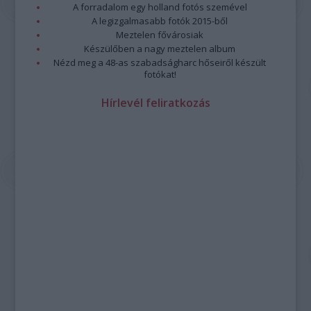
A forradalom egy holland fotós szemével
A legizgalmasabb fotók 2015-ből
Meztelen fővárosiak
Készülőben a nagy meztelen album
Nézd meg a 48-as szabadságharc hőseiről készült
fotókat!
Hírlevél feliratkozás