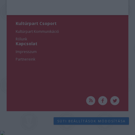
Kultúrpart Csoport
Kultúrpart Kommunikáció
Rólunk
Kapcsolat
Impresszum
Partnereink
SÜTI BEÁLLÍTÁSOK MÓDOSÍTÁSA